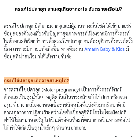
ครรภ์ไข่ปลาอุก สาเหตุเกิดจากอะไร อันตรายหรือไม่?
ครรภ์ไข่ปลาอุก
มีคำถามจากคุณแม่ผู้อ่านทางเว็บไซต์ ได้เข้ามาแชร์
ข้อมูลของตัวเองเกี่ยวกับปัญหาสุขภาพครรภ์เนื่องจากมีการตั้งครรภ์
ในลักษณะที่เรียกว่า การตั้งครรภ์ไข่ปลาอุก จนต้องยุติการตั้งครรภ์ครั้ง
นี้ลง เพราะมีภาวะแท้งเกิดขึ้น ทางทีมงาน
Amarin Baby & Kids
มี
ข้อมูลที่น่าสนใจมาให้ได้ทราบกันค่ะ
ครรภ์ไข่ปลาอุก เกิดจากสาเหตุใด
?
การ
ครรภ์ไข่ปลาอุก
(Molar pregnancy) เป็นการตั้งครรภ์ที่รกมี
ลักษณะเป็นถุงน้ำใสๆ อยู่ติดกันเป็นพวงคล้ายกับไข่ปลา หรือพวง
องุ่น ที่มาจากเนื้องอกของเนื้อรกชนิดหนึ่งที่แบ่งตัวมากผิดปกติ มี
สาเหตุจากการปฏิสนธิระหว่างไข่กับเชื้ออสุจิที่มีโครโมโซมผิดปกติ
ทำให้ไม่สามารถเจริญไปเป็นตัวอ่อนที่จะพัฒนาการเป็นทารกต่อไป
ได้ ทำให้เกิดเป็นถุงน้ำเล็กๆ จำนวนมากมาย