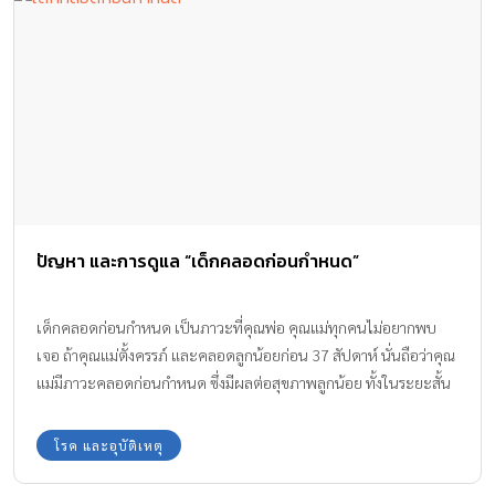
ปัญหา และการดูแล “เด็กคลอดก่อนกำหนด”
เด็กคลอดก่อนกำหนด เป็นภาวะที่คุณพ่อ คุณแม่ทุกคนไม่อยากพบ
เจอ ถ้าคุณแม่ตั้งครรภ์ และคลอดลูกน้อยก่อน 37 สัปดาห์ นั่นถือว่าคุณ
แม่มีภาวะคลอดก่อนกำหนด ซึ่งมีผลต่อสุขภาพลูกน้อย ทั้งในระยะสั้น
และระยะยาว และอาจทำให้เกิดโรคแทรกซ้อนต่างๆ ตามมาอีกด้วย
โรค และอุบัติเหตุ