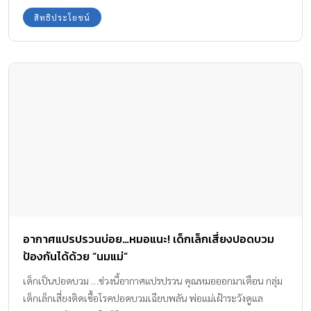
สิทธิประโยชน์
อากาศแปรปรวนบ่อย…หมอแนะ! เด็กเล็กเสี่ยงปอดบวม
ป้องกันได้ด้วย “นมแม่”
เด็กเป็นปอดบวม …ช่วงนี้อากาศแปรปรวน คุณหมอออกมาเตือน กลุ่ม
เด็กเล็กเสี่ยงติดเชื้อโรคปอดบวมเฉียบพลัน พ่อแม่เฝ้าระวังดูแล