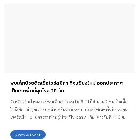
พบเด็กป่วยติดเชื้อไวรัสซิกา ที่จ.เชียงใหม่ ออกประกาศ
เป็นเขตพื้นที่คุมโรค 28 วัน
จังหวัดเชียงใหม่ตรวจพบเด็กอายุระหว่าง 9-11ปีจำนวน 2 คน ติดเชื้อ
ไวรัสซิกา ล่าสุดเทศบาลตำบลสันทรายหลวง ประกาศเขตพื้นที่ควบคุม
โรครัศมี 100 เมตร รอบบ้านผู้ป่วยเป็นเวลา 28 วัน (ข่าววันที่ 21 มิ.ย.
59) เหตุเกิดที่อารามบ้านโจ้ หมู่ที่ 5 ตำบลสันทรายน้อย อำเภอสันทราย
จังหวัดเชียงใหม่ เจ้าหน้าที่อาสาสมัครสาธารณสุขประจำหมู่บ้าน (อสม.)
News & Event