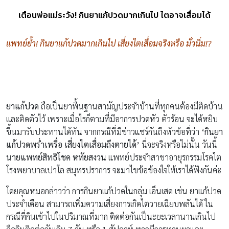
เตือนพ่อแม่ระวัง! กินยาแก้ปวดมากเกินไป ไตอาจเสื่อมได้
แพทย์ย้ำ! กินยาแก้ปวดมากเกินไป เสี่ยงไตเสื่อมจริงหรือ มั่วนิ่ม!?
ยาแก้ปวด
ถือเป็นยาพื้นฐานสามัญประจำบ้านที่ทุกคนต้องมีติดบ้าน
และติดตัวไว้ เพราะเมื่อไรก็ตามที่มีอาการปวดหัว ตัวร้อน จะได้หยิบ
ขึ้นมารับประทานได้ทัน จากกรณีที่มีข่าวแชร์กันถึงหัวข้อที่ว่า
‘
กินยา
แก้ปวดพร่ำเพรื่อ เสี่ยงไตเสื่อมถึงตายได้’
นี่จะจริงหรือไม่นั้น วันนี้
นายแพทย์สิทธิโชค หทัยสงวน
แพทย์ประจำสาขาอายุรกรรมโรคไต
โรงพยาบาลเปาโล สมุทรปราการ จะมาไขข้อข้องใจให้เราได้ฟังกันค่ะ
โดยคุณหมอกล่าวว่า การกินยาแก้ปวดในกลุ่ม เอ็นเสด เช่น ยาแก้ปวด
ประจำเดือน สามารถเพิ่มความเสี่ยงการเกิดไตวายเฉียบพลันได้ ใน
กรณีที่กินเข้าไปในปริมาณที่มาก ติดต่อกันเป็นะยะเวลานานเกินไป