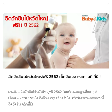
ได้จัดการประชุมชี้แจงทำความเข้าใจและให้ความรู้เกี่ยวกับโรคติดเชื้อ
ไวรัสซิกา แก่ประชาชนที่มีบ้านเรือนอยู่อาศัยในพื้นที่บ้านโจ้ หมู่ที่ 5
ตำบลสันทรายน้อย หลังจากที่มีการตรวจพบผู้ป่วยที่ยืนยันว่าป่วยด้วย
โรคติดเชื้อไวรัสซิกา (เมื่อวันที่ 20 มิ.ย. 59) ซึ่งทำให้ทางเทศบาลตำบล
สันทรายหลวง ต้องประกาศให้พื้นที่โดยรอบบ้านเลขที่ดังกล่าวทั้งหมด
ในรัศมี 100 เมตรเป็นเขตพื้นที่เป้าหมายในการควบคุมโรค ในระยะ
เวลา 28 วันนับตั้งแต่วันนี้เป็นต้นไป โดยที่เบื้องต้นจะมีการทำการฉีด
พ่นละอองกำจัดยุงลายที่เป็นพาหะของโรคตามบ้านเรือนต่อเนื่องทุก
วัน รวมทั้งทำลายแหล่งเพาะพันธุ์ยุงตามบ้านเรือน และสังเกตการณ์คัด
กรองผู้ที่อาจป่วยด้วยโรคนี้ โดยผู้ป่วยที่พบเป็นเด็กผู้ชาย อายุ 11 ขวบ
และเด็กผู้หญิง อายุ 9 ขวบ ซึ่งได้เข้ารับการรักษาตัวที่โรงพยาบาลจน
ขณะนี้อาการดีขึ้นเกือบเป็นปกติ และแพทย์ให้กลับไปรักษาตัวที่บ้าน
ฉีดวัคซีนไข้หวัดใหญ่ฟรี 2562 เช็กวันเวลา-สถานที่ ที่นี่!!
แล้ว ขณะที่นายแพทย์สาธารณสุขจังหวัดเชียงใหม่ […]
มาแล้ว... ฉีดวัคซีนไข้หวัดใหญ่ฟรี 2562 "แม่ท้องและลูกเล็กอายุ 6
เดือน – 2 ขวบ" รวมไปถึงอีก 4 กลุ่มเสี่ยง รีบไป เช็กวันเวลาและสถานที่
ฉีดวัคซีน คลิกที่นี่!