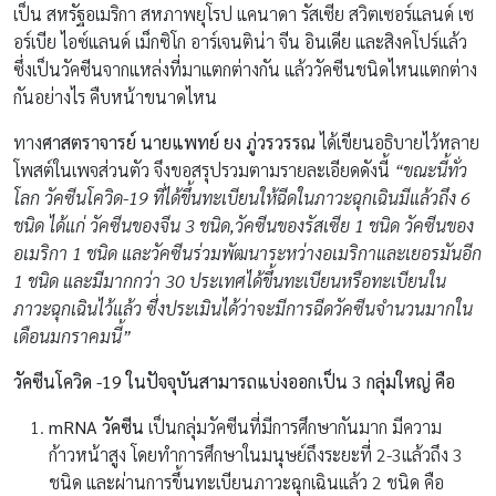
เป็น สหรัฐอเมริกา สหภาพยุโรป แคนาดา รัสเซีย สวิตเซอร์แลนด์ เซ
อร์เบีย ไอซ์แลนด์ เม็กซิโก อาร์เจนติน่า จีน อินเดีย และสิงคโปร์แล้ว
ซึ่งเป็นวัคซีนจากแหล่งที่มาแตกต่างกัน แล้ววัคซีนชนิดไหนแตกต่าง
กันอย่างไร คืบหน้าขนาดไหน
ทาง
ศาสตราจารย์ นายแพทย์ ยง ภู่วรวรรณ
ได้เขียนอธิบายไว้หลาย
โพสต์ในเพจส่วนตัว จึงขอสรุปรวมตามรายละเอียดดังนี้
“ขณะนี้ทั่ว
โลก วัคซีนโควิด-19 ที่ได้ขึ้นทะเบียนให้ฉีดในภาวะฉุกเฉินมีแล้วถึง 6
ชนิด ได้แก่ วัคซีนของจีน 3 ชนิด,
วัคซีนของ
รัสเซีย 1 ชนิด
วัคซีนของ
อเมริกา 1 ชนิด และวัคซีนร่วมพัฒนาระหว่างอเมริกาและเยอรมันอีก
1 ชนิด
และมีมากกว่า 30 ประเทศได้ขึ้นทะเบียนหรือทะเบียนใน
ภาวะฉุกเฉินไว้แล้ว
ซึ่งประเมินได้ว่าจะมีการฉีดวัคซีนจำนวนมากใน
เดือนมกราคมนี้”
วัคซีนโควิด -19 ในปัจจุบันสามารถแบ่งออกเป็น 3 กลุ่มใหญ่ คือ
mRNA
วัคซีน
เป็นกลุ่มวัคซีนที่มีการศึกษากันมาก มีความ
ก้าวหน้าสูง โดยทำการศึกษาในมนุษย์ถึงระยะที่ 2-3แล้วถึง 3
ชนิด และผ่านการขึ้นทะเบียนภาวะฉุกเฉินแล้ว 2 ชนิด คือ