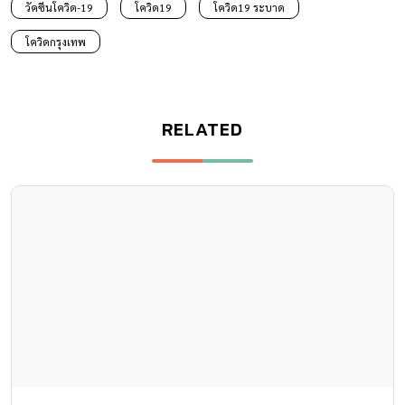
วัคซีนโควิด-19
โควิด19
โควิด19 ระบาด
โควิดกรุงเทพ
RELATED