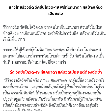
สาวไทยรีวิวฉีด วัคซีนโควิด-19 ฟรีที่แคนาดา ผลข้างเคียง
เป็นยังไง
รีวิวการฉีด
วัคซีนโควิด-19
จากคนไทยในแคนาดา ส่วนตัวไม่มีผล
ข้างเคียง ฝากเตือนคนมีโรคประจำตัวไม่ควรรีบฉีด หลังพบหัวใจเต้น
เร็วถึงขึ้น CPR
จากกรณีที่ผู้ใช้เฟสบุ๊คในชื่อ Tiya Nattiya นักเรียนไทยในประเทศ
แคนาดาได้เผยแพร่ภาพพร้อมโพสต์การเข้ารับ วัคซีนโควิด-19 เมื่อ
วันที่ 1 มกราคมที่ผ่านมาโดยมีใจความว่า
ฉีด วัคซีนโควิด-19 ที่แคนาดา แค่ปวดเมื่อย แต่ต้องฉีดซ้ำ
“
รีวิวการฉีดวัคซีนโควิด Pfizer-BioNTech
(กลุ่มนี้มีความก้าวหน้า
และขึ้นทะเบียนภาวะฉุกเฉินแล้ว)หลังฉีดรู้สึกเมื่อยนิดหน่อย ไม่รู้ว่า
เป็นเพราะวัคซีนที่ทำให้ง่วงนอน หรือเป็นเพราะรู้สึกง่วงนอนเป็น
ประจำอยู่แล้ว
หลังจากกินข้าวก็นอนงีบ
ตื่นขึ้นมาก็รู้สึกปวดกล้าม
เนื้อเล็กน้อยตรงแขนข้างที่ฉีด
ซึ่งมันเป็นปกติเวลาฉีดยาอยู่แล้ว