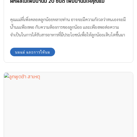
ผักผลไม้เพิ่มน้ำนม 20 ชนิด เพิ่มน้ำนมให้คุณแม่
คุณแม่ที่เพิ่งคลอดลูกน้อยหลายท่าน อาจจะมีความกังวลว่าตนเองจะมี
น้ำนมเพียงพอ กับความต้องการของลูกน้อย และเพียงพอต่อความ
จำเป็นในการได้รับสารอาหารที่มีประโยชน์เพื่อให้ลูกน้อยเติบโตขึ้นมา
ด้วยสุขภาพที่แข็งแรงหรือไม่ Amarin Baby and Kids มีวิธี เพิ่มน้ำนม
ด้วยสุดยอด 20 ผักผลไม้เพิ่มน้ำนม
นมแม่ และการให้นม