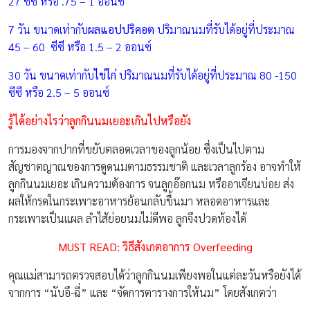
27 ซีซี หรือ .75 – 1 ออนซ์
7 วัน ขนาดเท่ากับ
ผลแอปปริคอต
ปริมาณนมที่รับได้อยู่ที่ประมาณ
45 – 60 ซีซี หรือ 1.5 – 2 ออนซ์
30 วัน ขนาดเท่ากับ
ไข่ไก่
ปริมาณนมที่รับได้อยู่ที่ประมาณ 80 -150
ซีซี หรือ 2.5 – 5 ออนซ์
รู้ได้อย่างไรว่าลูกกินนมเยอะเกินไปหรือยัง
การมองจากปากที่ขยับตลอดเวลาของลูกน้อย ซึ่งเป็นไปตาม
สัญชาตญาณของการดูดนมตามธรรมชาติ และเวลาลูกร้อง อาจทำให้
ลูกกินนมเยอะ เกินความต้องการ จนลูกอ๊อกนม หรืออาเจียนบ่อย ส่ง
ผลให้กรดในกระเพาะอาหารย้อนกลับขึ้นมา หลอดอาหารและ
กระเพาะเป็นแผล ลำไส้ย่อยนมไม่ดีพอ ลูกจึงปวดท้องได้
MUST READ:
วิธีสังเกตอาการ Overfeeding
คุณแม่สามารถตรวจสอบได้ว่าลูกกินนมเพียงพอในแต่ละวันหรือยังได้
จากการ “นับอึ-ฉี่” และ “จัดการตารางการให้นม” โดยสังเกตว่า