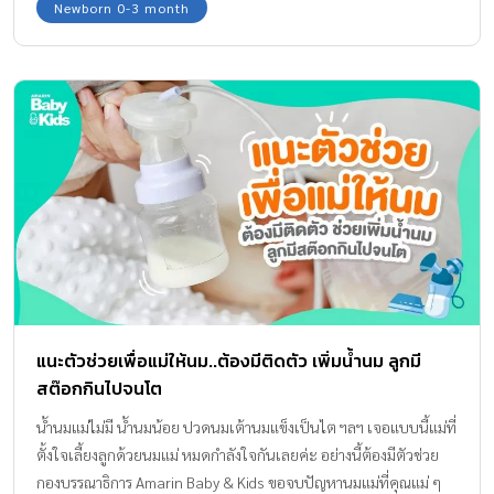
Newborn 0-3 month
แนะตัวช่วยเพื่อแม่ให้นม..ต้องมีติดตัว เพิ่มน้ำนม ลูกมี
สต๊อกกินไปจนโต
น้ำนมแม่ไม่มี น้ำนมน้อย ปวดนมเต้านมแข็งเป็นไต ฯลฯ เจอแบบนี้แม่ที่
ตั้งใจเลี้ยงลูกด้วยนมแม่ หมดกำลังใจกันเลยค่ะ อย่างนี้ต้องมีตัวช่วย
กองบรรณาธิการ Amarin Baby & Kids ขอจบปัญหานมแม่ที่คุณแม่ ๆ