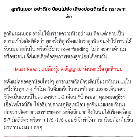
ลูกกินเยอะ อย่าดีใจ ป้อนไม่ยั้ง เสี่ยงปอดติดเชื้อ กระเพาะ
พัง
ลูกกินนมเยอะ
อาจไม่ใช่เพราะความหิวอย่างแม่คิด แต่กลายเป็น
ความเข้าใจผิดที่คิดว่า ทุกครั้งที่ลูกร้องแปลว่าลูกหิว จนทำให้ทารกได้
รับนมมากเกินไป หรือที่เรียกว่า overfeeding ไม่ว่าจะจากเต้านม
หรือขวดนมก็ส่งผลเสียต่อสุขภาพของลูกน้อยได้เช่นกัน
Must Read
:
แม่ต้องรู้! 9 สัญญาณ บ่งบอกเมื่อ ลูกหิวนม
หลังแม่คลอดลูกน้อยใหม่ๆ ทารกแรกเกิดมักจะตื่นขึ้นมากินนมแม่ใน
หนึ่งวันทุก 2-3 ชั่วโมง กินอิ่มเสร็จก็นอนหลับต่อ และจะเห็นวงจร
ชีวิตเป็นแบบนี้ไปตลอดช่วง 1-3 เดือน
“ป้าหมอ”
คุณหมอสุธีรา
เอื้อไพโรจน์กิจ
ได้อธิบายสาเหตุที่ดูเหมือน ลูกกินนมเยอะ กินนม
บ่อยว่า เกิดจากกระเพาะของทารกยังเล็กมาก จึงกินนมได้เพียงครั้งละ
5-7 มิลลิลิตร หรือราว 1/6 -1/6 ออนซ์ จึงทำให้ทารกน้อยต้องตื่นขึ้น
มาทานนมแม่บ่อยๆ