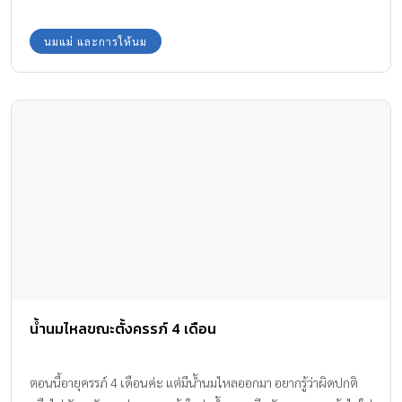
ต้องเจอด้วยตัวช่วยง่าย ๆ ในการ เพิ่มน้ำนม ที่เหมาะกับคุณแม่ยุคใหม่
ค่ะ ถ้าคุณแม่กดปุ่มสตาร์ทพร้อมในการที่อยากจะเลี้ยงลูกด้วยนมแม่
นมแม่ และการให้นม
แม้จะมีอุปสรรคเข้ามาก็อย่าได้ท้อถอย แต่ขอให้มุ่งมั่นตั้งใจ เพื่อที่ลูก
น้อยจะได้มีนมแม่กินตั้งแต่แรกเกิดไปจนถึงวัยขวบ รับรองว่าจะมี
พัฒนาการการเจริญเติบโต พัฒนาการการเรียนรู้ที่สมบูรณ์แข็งแรงอย่าง
แน่นอนค่ะ 4 ตัวช่วยเด็ด เพิ่มน้ำนม ลูกมีสต๊อกนมแม่กินไปจนโต
อาหารเสริมกระตุ้นน้ำนม JESSIE MUM คุณแม่ต้องมีตัวช่วยให้ร่างกาย
แข็งแรง เพื่อที่ร่างกายจะได้ผลิตนํ้านมแม่ที่คุณภาพและมีปริมาณเพียง
พอเลี้ยงลูก และสามารถทําสต๊อกนมแม่ได้ Jessie Mum ผลิตภัณฑ์
อาหารเสริมกระตุ้นน้ำนม คิดค้นมาเพื่อคุณแม่หลังคลอดโดยเฉพาะ ที่
อุดมไปด้วยสารสกัดธรรมชาติจากสมุนไพร ได้แก่ สารสกัดจากฟีนูกรีก
หรือลูกซัด ขิง ผงเมล็ดผักชีล้อม สารสกัดจากขมิ้น ซิงค์อะมิโน แอซิด คี
เลต และมีวิตามินรวมกว่า 10 ชนิด มีคุณสมบัติ ช่วยเพิ่มการไหลเวียด
ของเลือด ช่วยกระตุ้นการหลั่งของฮอร์โมนโปรแลคติน […]
น้ำนมไหลขณะตั้งครรภ์ 4 เดือน
ตอนนี้อายุครรภ์ 4 เดือนค่ะ แต่มีน้ำนมไหลออกมา อยากรู้ว่าผิดปกติ