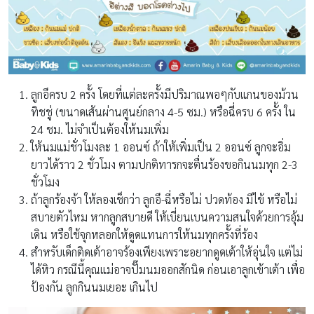
ลูกอึครบ 2 ครั้ง โดยที่แต่ละครั้งมีปริมาณพอๆกับแกนของม้วน
ทิชชู่ (ขนาดเส้นผ่านศูนย์กลาง 4-5 ซม.) หรือฉี่ครบ 6 ครั้ง ใน
24 ชม. ไม่จำเป็นต้องให้นมเพิ่ม
ให้นมแม่ชั่วโมงละ 1 ออนซ์ ถ้าให้เพิ่มเป็น 2 ออนซ์ ลูกจะอิ่ม
ยาวได้ราว 2 ชั่วโมง ตามปกติทารกจะตื่นร้องขอกินนมทุก 2-3
ชั่วโมง
ถ้าลูกร้องจ้า ให้ลองเช็กว่า ลูกอึ-ฉี่หรือไม่ ปวดท้อง มีไข้ หรือไม่
สบายตัวไหม หากลูกสบายดี ให้เบี่ยนเบนความสนใจด้วยการอุ้ม
เดิน หรือใช้จุกหลอกให้ดูดแทนการให้นมทุกครั้งที่ร้อง
สำหรับเด็กติดเต้าอาจร้องเพียงเพราะอยากดูดเต้าให้อุ่นใจ แต่ไม่
ได้หิว กรณีนี้คุณแม่อาจปั๊มนมออกสักนิด ก่อนเอาลูกเข้าเต้า เพื่อ
ป้องกัน ลูกกินนมเยอะ เกินไป