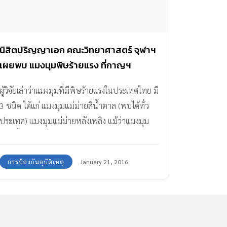
นิสิตปริญญาเอก คณะวิทยาศาสตร์ จุฬาฯ
เผยพบ แมงมุมพิษร้ายแรง ที่กาญฯ
ผู้วิจัยเล่าว่าแมงมุมที่มีพิษร้ายแรงในประเทศไทย มี
3 ชนิด ได้แก่ แมงมุมแม่ม่ายสีน้ำตาล (พบได้ทั่ว
ประเทศ) แมงมุมแม่ม่ายหลังเพลิง แม้ว่าแมงมุม
ชนิดนี้จะมีพิษร้ายแรง แต่ก็มีความสำคัญต่อระบบ
นิเวศ เนื่องจากเป็นสัตว์กินแมลง ช่วยควบคุมการ
การป้องกันอุบัติเหตุ
January 21, 2016
เติบโตของระบบนิเวศตามธรรมชาติ