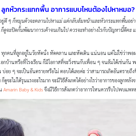
ลูกหัวกระแทกพื้น อาการแบบไหนต้องไปหาหมอ?
เล่นอยู่ดี ๆ ก็หมุนตัวจะคลานไปหาแม่ แต่กลับล้มหน้าและหัวกระแทกพื้น
น ก็ดูจะปิดกั้นพัฒนาการเค้าจนเกินไป ควรจะทำอย่างไรกับปัญหานี้ดีคะ แ
ๆ ทุกคนที่ลูกอยู่ในวัยหัดนั่ง หัดคลาน และหัดเดิน แน่นอน แต่ไม่ใช่ว่าพ
่นนอกบ้านหรือที่โรงเรียน ก็มีโอกาสที่จะวิ่งชนกับเพื่อน ๆ จนล้มได้เช่นกัน 
น บ่อย ๆ จะเป็นอันตรายหรือไม่ ตอบได้เลยค่ะ ว่าสามารถเกิดอันตรายถึงชีว
กล้ม ก็ดูจะไม่ได้รุนแรงอะไรมาก จะมีวิธีสังเกตได้อย่างไรว่าอาการของลูกห
าน
Amarin Baby & Kids
จึงมีวิธีการสังเกตว่าอาการไหนควรรีบไปพบแพทย์ 