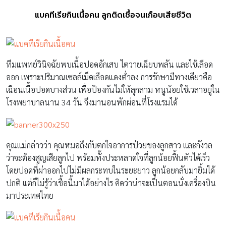
แบคทีเรียกินเนื้อคน ลูกติดเชื้อจนเกือบเสียชีวิต
ทีมแพทย์วินิจฉัยพบเนื้อปอดอักเสบ ไตวายเฉียบพลัน และไข้เลือด
ออก เพราะปริมาณเซลล์เม็ดเลือดแดงต่ำลง การรักษามีทางเดียวคือ
เฉือนเนื้อปอดบางส่วน เพื่อป้องกันไม่ให้ลุกลาม หนูน้อยใช้เวลาอยู่ใน
โรงพยาบาลนาน 34 วัน จึงมานอนพักผ่อนที่โรงแรมได้
คุณแม่กล่าวว่า คุณหมอถึงกับตกใจอาการป่วยของลูกสาว และกังวล
ว่าจะต้องสูญเสียลูกไป พร้อมทั้งประหลาดใจที่ลูกน้อยฟื้นตัวได้เร็ว
โดยปอดที่ผ่าออกไปไม่มีผลกระทบในระยะยาว ลูกน้อยกลับมายิ้มได้
ปกติ แต่ก็ไม่รู้ว่าเชื้อนี้มาได้อย่างไร คิดว่าน่าจะเป็นตอนนั่งเครื่องบิน
มาประเทศไทย