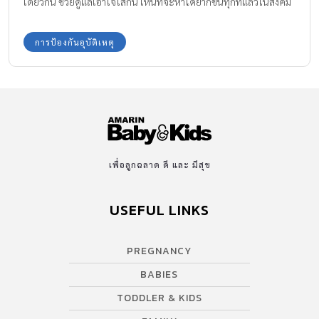
เดียวกัน ช่วยดูแลเอาใจใส่กัน เห็นทีจะหาได้ยากขึ้นทุกทีแล้วในสังคม
เรา สิ่งที่เด็กๆรุ่นนี้มากมายที่เติบโตกันมาในสภาพ “ครอบครัวเดี่ยว”(มี
เพียงพ่อและแม่ช่วยกันดูแล) “ครอบครัวเลี้ยงเดี่ยว”(มีเพียงพ่อหรือมี
การป้องกันอุบัติเหตุ
เพียงแม่เท่านั้นที่เลี้ยงดู) และมีไม่น้อยเลย ที่อยู่กับ “ใครก็ไม่รู้”ซึ่งเรียก
กันโดยทั่วไปว่า “พี่เลี้ยง” เรียกได้ว่าพอคุณแม่ครบกำหนดลาคลอด(3
เดือน) ลูกวัยแบเบาะก็ได้เห็นพี่เลี้ยงมายืนยิ้มเผล่อยู่ข้างเปลนอน
แล้ว…. ปัญหาก็คือคงไม่มีคนเป็นพ่อเป็นแม่ที่ไหนแน่ๆที่จะปล่อยให้ลูก
ของตนอยู่กับ“ใครก็ไม่รู้”โดยลำพัง แม้เพียงชั่วแว่บเดียวก็ตาม โดย
มากจึงอาศัยญาติสนิทมิตรสหายช่วยกันแนะนำหรือติดต่อผ่านทางศูนย์
พี่เลี้ยงซึ่งมีตัวตน มีสถานที่ชัดเจน มีสถาบันที่น่าเชื่อถือได้ให้การรับรอง
เพื่อลูกฉลาด ดี และ มีสุข
รับผิดชอบ แต่บางครั้งก็แพงครับ พ่อแม่อาจหาทางประหยัดหรือหา
ศูนย์พี่เลี้ยงที่ไม่ค่อยมีมาตรฐาน ราคาถูก ปัญหาที่ตามมาก็คือ ทุกวันนี้พี่
USEFUL LINKS
เลี้ยงเด็กไม่ใช่น้อยๆเลยเป็น คนต่างชาติ ซึ่งทำให้คุณพ่อคุณแม่กังวล
ยิ่งขึ้นไปอีก เปล่าครับ,, มิใช่การเหยียดผิว หรืออคติใดๆ แต่ความเป็น
PREGNANCY
ต่างชาติต่างแดนทำให้ยิ่งไม่รู้ที่มาที่ไป แถมไม่มั่นใจในสุขภาพกายและ
สุขภาพจิตอีกตะหาก ต่อจากนี้ไปเป็นแนวคิดเบื้องต้นของพิจารณา
BABIES
เมื่อจำต้องให้ลูกมีพี่เลี้ยงต่างชาติ หลายๆท่านเลือก Daycare (หรือที่
TODDLER & KIDS
เราเรียกกันว่า Nursery) ซึ่งหาให้ใกล้ที่ทำงานของคุณพ่อคุณแม่ ซึ่งจะ