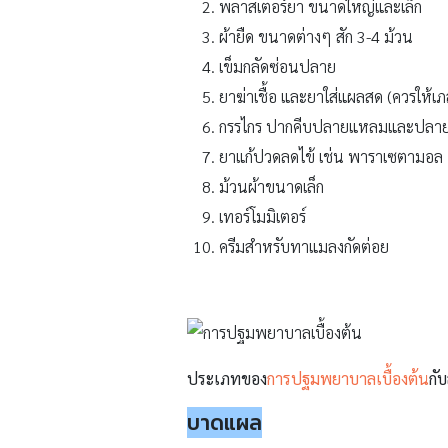
พลาสเตอร์ยา ขนาดใหญ่และเล็ก
ผ้ายืด ขนาดต่างๆ สัก 3-4 ม้วน
เข็มกลัดซ่อนปลาย
ยาฆ่าเชื้อ และยาใส่แผลสด (ควรให้เภ
กรรไกร ปากคีบปลายแหลมและปลายมน 
ยาแก้ปวดลดไข้ เช่น พาราเซตามอล
ม้วนผ้าขนาดเล็ก
เทอร์โมมิเตอร์
ครีมสำหรับทาแมลงกัดต่อย
ประเภทของ
การปฐมพยาบาลเบื้องต้น
กับ
บาดแผล