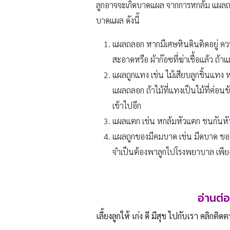
ลูกอาจจะเกิดบาดแผล จากการหกล้ม แผลถ
บาดแผล ดังนี้
แผลถลอก หากมีเศษหินดินติดอยู่ ค
สะอาดหรือ ผ้าก๊อซที่ฆ่าเชื้อแล้ว ถ้
แผลถูกแทง เช่น ไม้เสียบลูกชิ้นแทง 
แผลถลอก ถ้าไม้ที่แทงเป็นไม้ที่ค่อน
เข้าไปอีก
แผลแตก เช่น หกล้มหัวแตก ชนกันหัว
แผลถูกของมีคมบาด เช่น มีดบาด ของเ
จำเป็นต้องพาลูกไปโรงพยาบาล เพียง
อ่านต่
เลี้ยงลูกให้ เก่ง ดี มีสุข ไปกับเรา คลิกติดต