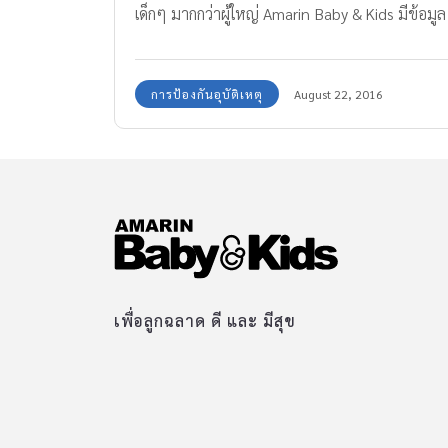
เด็กๆ มากกว่าผู้ใหญ่ Amarin Baby & Kids มีข้อมูล
จาก dogilike.com มาฝากค่ะ 1.เด็กตัวเล็กเหมือน
เหยื่อที่อ่อนแอ โดยเฉพาะเด็กที่ตัวเล็กกว่าระดับ
การป้องกันอุบัติเหตุ
August 22, 2016
สายตาของสัตว์ที่มีสัญชาตญาณการไล่ล่าสูง จะ
จู่โจมเข้าหาทันที เพราะคิดว่าเป็นเหยื่อ เช่น สุนัข
ตัวใหญ่ เสือ สิงโต 2.เด็กวิ่งวุ่นวาย กระตุ้น
สัญชาตญาณนักล่า การที่เด็กวิ่งไปมา อาจจะทำให้
สัตว์แสดงพฤติกรรมก้าวร้าว เช่น ร้องขู่ หรือกัดได้
3.เด็กชอบจับสัตว์เล่น การยื่นมือไปจับ หรือลูบหัว
สุนัข และแมวด้วยท่าทางของเด็ก หมายถึงการ
ข่มขู่ หรือแสดงตัวเหนือกว่า บางครั้งสัตว์อาจขู่กลับ
เพื่อลูกฉลาด ดี และ มีสุข
หรืองับ หรือข่วนที่มือได้ 4.เด็กเสียงแหลมเล็ก
โวยวาย กระตุ้นให้สัตว์ตื่นตัว และอาจโต้ตอบด้วย
การขู่ หรือกระโจนใส่ต้นตอของเสียง 5.เด็กชอบ
แกล้งสัตว์ กระตุ้นให้สัตว์ก้าวร้าวโดยไม่รู้ตัว เช่น