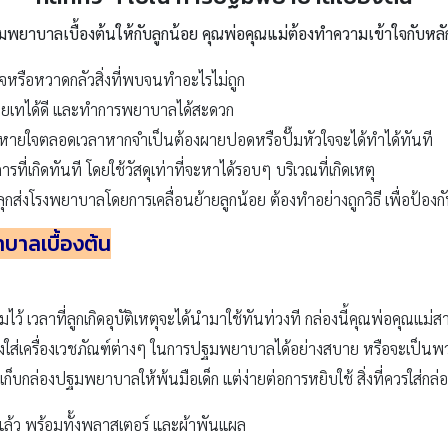
ปฐมพยาบาลเบื้องต้นให้กับลูกน้อย คุณพ่อคุณแม่ต้องทำความเข้าใจกับหล
กใจหรือหวาดกลัวสิ่งที่พบจนทำอะไรไม่ถูก
ถ่ายเทได้ดี และทำการพยาบาลได้สะดวก
รหายใจตลอดเวลาหากจำเป็นต้องผายปอดหรือปั๊มหัวใจจะได้ทำได้ทันที
เกิดทันที โดยใช้วัสดุเท่าที่จะหาได้รอบๆ บริเวณที่เกิดเหตุ
่งโรงพยาบาลโดยการเคลื่อนย้ายลูกน้อย ต้องทำอย่างถูกวิธี เพื่อป้องกั
บาลเบื้องต้น
้ เวลาที่ลูกเกิดอุบัติเหตุจะได้นำมาใช้ทันท่วงที กล่องนี้คุณพ่อคุณแม
กล่องใส่เครื่องเวชภัณฑ์ต่างๆ ในการปฐมพยาบาลได้อย่างสบาย หรือจะเป็
็บกล่องปฐมพยาบาลให้พ้นมือเด็ก แต่ง่ายต่อการหยิบใช้ สิ่งที่ควรใส่กล่องไ
อยแล้ว พร้อมทั้งพลาสเตอร์ และผ้าพันแผล