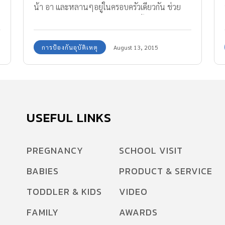
น้า อา และหลานๆอยู่ในครอบครัวเดียวกัน ช่วย
ดูแลเอาใจใส่กัน เห็นทีจะหาได้ยากขึ้นทุกทีแล้วใน
สังคมเรา สิ่งที่เด็กๆรุ่นนี้มากมายที่เติบโตกันมาใน
การป้องกันอุบัติเหตุ
August 13, 2015
สภาพ “ครอบครัวเดี่ยว”(มีเพียงพ่อและแม่ช่วยกัน
ดูแล) “ครอบครัวเลี้ยงเดี่ยว”(มีเพียงพ่อหรือมีเพียง
แม่เท่านั้นที่เลี้ยงดู) และมีไม่น้อยเลย ที่อยู่กับ “ใคร
ก็ไม่รู้”ซึ่งเรียกกันโดยทั่วไปว่า “พี่เลี้ยง” เรียกได้ว่า
พอคุณแม่ครบกำหนดลาคลอด(3 เดือน) ลูกวัย
USEFUL LINKS
แบเบาะก็ได้เห็นพี่เลี้ยงมายืนยิ้มเผล่อยู่ข้างเปล
นอนแล้ว…. ปัญหาก็คือคงไม่มีคนเป็นพ่อเป็นแม่ที่
PREGNANCY
SCHOOL VISIT
ไหนแน่ๆที่จะปล่อยให้ลูกของตนอยู่กับ“ใครก็
BABIES
PRODUCT & SERVICE
ไม่รู้”โดยลำพัง แม้เพียงชั่วแว่บเดียวก็ตาม โดยมาก
จึงอาศัยญาติสนิทมิตรสหายช่วยกันแนะนำหรือ
TODDLER & KIDS
VIDEO
ติดต่อผ่านทางศูนย์พี่เลี้ยงซึ่งมีตัวตน มีสถานที่
FAMILY
AWARDS
ชัดเจน มีสถาบันที่น่าเชื่อถือได้ให้การรับรองรับผิด