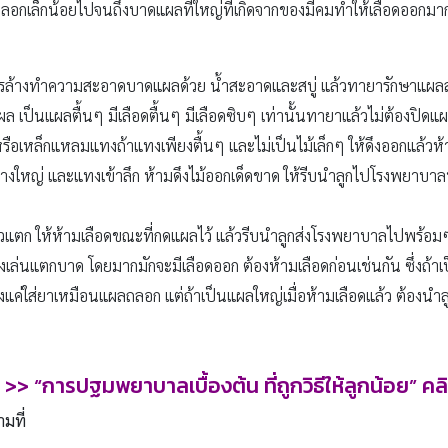
ลอกเล็กน้อยไปจนถึงบาดแผลที่ใหญ่ที่เกิดจากของมีคมทำให้เลือดออ
วรล้างทำความสะอาดบาดแผลด้วย น้ำสะอาดและสบู่ แล้วทายารักษาแผลส
าแผล เป็นแผลตื้นๆ มีเลือดตื้นๆ มีเลือดซิบๆ เท่านั้นทายาแล้วไม่ต้องปิดแ
หรือเหล็กแหลมแทงถ้าแทงเพียงตื้นๆ และไม่เป็นไม้เล็กๆ ให้ดึงออกแล้วห้า
ข้างใหญ่ และแทงเข้าลึก ห้ามดึงไม้ออกเด็ดขาด ให้รีบนําลูกไปโรงพยาบาลท
แตก ให้ห้ามเลือดขณะที่กดแผลไว้ แล้วรีบนําลูกส่งโรงพยาบาลไปพร้อมๆ 
ล่นแตกบาด โดยมากมักจะมีเลือดออก ต้องห้ามเลือดก่อนเช่นกัน ซึ่งถ้า
แค่ใส่ยาเหมือนแผลถลอก แต่ถ้าเป็นแผลใหญ่เมื่อห้ามเลือดแล้ว ต้องนํ
อ
>>
“
การปฐมพยาบาลเบื้องต้น ที่ถูกวิธีให้ลูกน้อย” คล
ามที่