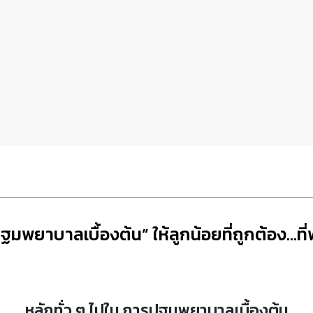
มพยาบาลเบื้องต้น” ให้ลูกน้อยที่ถูกต้อง…ที่พ่
หลักทั่ว ๆ ไปใน
การปฐมพยาบาลเบื้องต้น