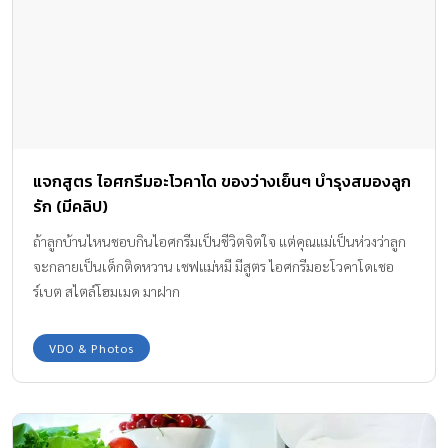
แจกสูตร ไอศกรีมอะโวคาโด ของว่างเย็นๆ บำรุงสมองลูก
รัก (มีคลิป)
ถ้าลูกบ้านไหนชอบกินไอศกรีมเป็นชีวิตจิตใจ แต่คุณแม่เป็นห่วงว่าลูก
จะกลายเป็นเด็กติดหวาน เชฟแม่หมี มีสูตร ไอศกรีมอะโวคาโดเชอ
ร์เบต สไตล์โฮมเมด มาฝาก
VDO & Photos