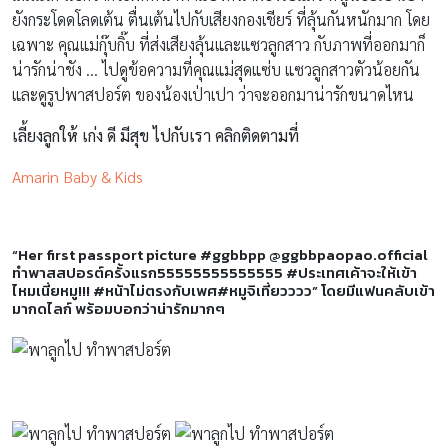
ยังกระโดดโลดเต้น ตื่นเต้นไปกับเสียงกองเชียร์ ที่ลุ้นกันหนักมาก โดย
เฉพาะ คุณแม่กุ๊บกิ๊บ ที่ส่งเสียงลุ้นและแซวลูกสาว กับภาพที่ออกมาก็
น่ารักน่าชัง … ไปดูข้อความที่คุณแม่สุดแซ่บ แซวลูกสาวตัวน้อยกัน
และดูรูปพาสปอร์ต ของน้องเป่าเปา ว่าจะออกมาน่ารักขนาดไหน
เลี้ยงลูกให้ เก่ง ดี มีสุข ไปกับเรา คลิกติดตามที่
Amarin Baby & Kids
“Her first passport picture #ggbbpp @ggbbpaopao.official
ทำพาสสปอรต์ครั้งแรก55555555555555 #ประเทศเค้าจะให้เข้า
ไหมเนี่ยหมู!!! #หน้าไม่ตรงกับเพศ#หมูจิเที่ยวววว” โดยมีแฟนคลับเข้า
มากดไลก์ พร้อมบอกว่าน่ารักมากๆ