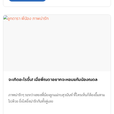
จะเกิดอะไรขึ้น! เมื่อพี่ณดาอยากจะหอมแก้มน้องณดล
ภาพน่ารักๆ ระหว่างสองพี่น้องลูกแม่กบสุวนันท์ ที่ใครเห็นก็ต้องยิ้มตาม
ไปด้วย ยิ่งโตยิ่งน่ารักกันทั้งคู่เลย