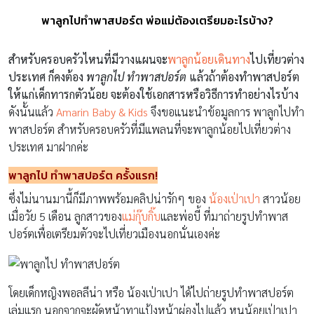
พาลูกไปทําพาสปอร์ต พ่อแม่ต้องเตรียมอะไรบ้าง?
สำหรับครอบครัวไหนที่มีวางแผนจะ
พาลูกน้อยเดินทาง
ไปเที่ยวต่าง
ประเทศ ก็คงต้อง
พาลูกไป ทำพาสปอร์ต
แล้วถ้าต้องทําพาสปอร์ต
ให้แก่เด็กทารกตัวน้อย จะต้องใช้เอกสารหรือวิธีการทำอย่างไรบ้าง
ดังนั้นแล้ว
Amarin Baby & Kids
จึงขอแนะนำข้อมูลการ พาลูกไปทํา
พาสปอร์ต สำหรับครอบครัวที่มีแพลนที่จะพาลูกน้อยไปเที่ยวต่าง
ประเทศ มาฝากค่ะ
พาลูกไป ทําพาสปอร์ต ครั้งแรก!
ซึ่งไม่นานมานี้ก็มีภาพพร้อมคลิปน่ารักๆ ของ
น้องเป่าเปา
สาวน้อย
เมื่อวัย 5 เดือน ลูกสาวของ
แม่กุ๊บกิ๊บ
และพ่อบี้ ที่มาถ่ายรูปทำพาส
ปอร์ตเพื่อเตรียมตัวจะไปเที่ยวเมืองนอกนั่นเองค่ะ
โดยเด็กหญิงพอลลีน่า หรือ น้องเป่าเปา ได้ไปถ่ายรูปทำพาสปอร์ต
เล่มแรก นอกจากจะผัดหน้าทาแป้งหน้าผ่องไปแล้ว หนูน้อยเป่าเปา