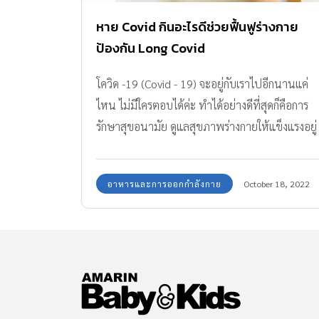
หาย Covid กินอะไรดีช่วยฟื้นฟูร่างกาย
ป้องกัน Long Covid
โควิด -19 (Covid - 19) จะอยู่กับเราไปอีกนานแค่
ไหน ไม่มีใครตอบได้ค่ะ ทำได้อย่างดีที่สุดก็คือการ
รักษาสุขอนามัย ดูแลสุขภาพร่างกายให้แข็งแรงอยู่
เสมอ รับการฉีดวัคซีน เพื่อลดความรุนแรงจากการ
ป่วยโควิด สำหรับครอบครัวไหนที่ตอนนี้อาจจะมี
อาหารและการออกกำลังกาย
October 18, 2022
ลูก หรือผู้ใหญ่ในบ้าน ป่วย Covid กำลังรักษาอยู่
กองบรรณาธิการ Amarin Baby & Kids มีวิธีดูแล
ฟื้นฟูร่างกายหลังหายโควิด -19 ด้วยการรับ
ประทานอาหารและวิตามิน เพื่อคุณภาพชีวิตที่ดี
ป้องกันการเกิดภาวะ Long Covid มาแนะนำให้ค่ะ