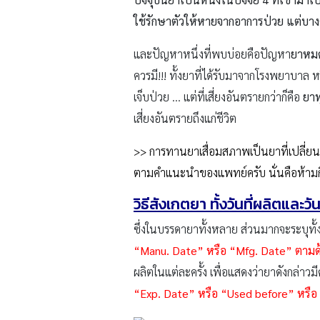
ใช้รักษาตัวให้หายจากอาการป่วย แต่บางค
และปัญหาหนึ่งที่พบบ่อยคือปัญหา
ยาหมด
ควรมี!!! ทั้งยาที่ได้รับมาจากโรงพยาบาล 
เจ็บป่วย … แต่ที่เสี่ยงอันตรายกว่าก็คือ
ยาท
เสี่ยงอันตรายถึงแก่ชีวิต
>> การทานยาเสื่อมสภาพเป็นยาที่เปลี่ยนสภ
ตามคำแนะนำของแพทย์ครับ นั่นคือห้ามกินเก
วิธีสังเกตยา ทั้งวันที่ผลิตและ
ซึ่งในบรรดายาทั้งหลาย ส่วนมากจะระบุทั
“
Manu. Date”
หรือ “Mfg. Date”
ตามด้
ผลิตในแต่ละครั้ง เพื่อแสดงว่ายาดังก
“Exp. Date”
หรือ “Used before”
หรือ