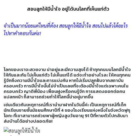
สอนลูกให้มีน้ำใจ อยู่ได้บนโลกที่เห็นแก่ตัว
จำเป็นมากน้อยแค่ไหนที่ต้อง สอนลูกให้มีน้ำใจ สอนไปแล้วได้อะไร
ไปหาคำตอบกันค่ะ!
โลกของเราจะสวยงาม น่าอยู่และมีความสุขได้ ถ้าทุกคนบนโลกมีน้ำใจ
ให้กันและกัน ไม่เห็นแก่ตัว ไม่เห็นแก่ได้ แต่จะทำอย่างไรละ ให้คนทุกคน
รู้จักถึงความมีน้ำใจและการแบ่งกัน หากไม่เริ่มปลูกฝังจากสถาบัน
ครอบครัว การมีน้ำใจนั้นไม่จำเป็นเลยที่จะต้องมีน้ำใจแต่เฉพาะคนใน
ครอบครัว ญาติพี่น้อง เพื่อนฝูงหรือคนรู้จัก การแสดงออกต่อคน
แปลกหน้า ก็สามารถช่วยทำให้โลกนี้น่าอยู่มากขึ้น
เช่นเดียวกับเหตุการณ์ที่เรานำมาฝากในวันนี้ค่ะ เป็นเหตุการณ์ที่เด็ก
นักเรียนชายชั้นมัธยมศึกษาปีที่ 4 ของโรงเรียนแห่งหนึ่งในจังหวัดฟุกุ
โอกะ ที่เขาสามารถช่วยพาผู้หญิงสูงวัยอายุ 91 ปีที่หายตัวไปกลับมา
ส่งบ้านได้อย่างปลอดภัย!