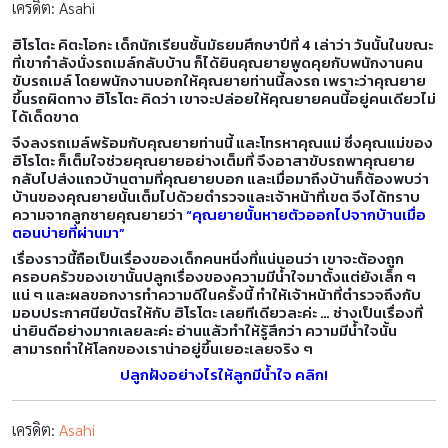
เครดิต: Asahi
ฮิโรโตะ คิตะโอกะ เด็กนักเรียนชั้นมัธยมศึกษาปีที่ 4 เล่าว่า
วันนั้นในขณะ
ที่เขากำลังนั่งรถเมล์กลับบ้าน ก็ได้ยินคุณยายพูดคุยกับพนักงานคน
ขับรถเมล์ โดยพนักงานบอกให้คุณยายท่านนี้ลงรถ เพราะว่าคุณยาย
ขึ้นรถผิดทาง ฮิโรโตะ คิดว่า เขาจะปล่อยให้คุณยายคนนี้อยู่คนเดียวไม่
ได้เด็ดขาด
จึงลงรถเมล์พร้อมกับคุณยายท่านนี้ และโทรหาคุณแม่ ซึ่งคุณแม่ของ
ฮิโรโตะ ก็เต็มใจช่วยคุณยายอย่างเต็มที่ จึงอาสาขับรถพาคุณยาย
กลับไปส่งแถวบ้านตามที่คุณยายบอก และเมื่อมาถึงบ้านก็ต้องพบว่า
บ้านของคุณยายนั้นเต็มไปด้วยตำรวจและเจ้าหน้าที่เขต จึงได้ทราบ
ความจากลูกชายคุณยายว่า
“คุณยายนั้นหายตัวออกไปจากบ้านเมื่อ
ตอนบ่ายที่ผ่านมา”
เรื่องราวนี้ถือเป็นเรื่องของเด็กคนหนึ่งที่แน่นอนว่า เขาจะต้องถูก
ครอบครัวของเขานั้นปลูกเรื่องของความมีน้ำใจมาตั้งแต่ยังเล็ก ๆ
แน่ ๆ และผลขอกงารทำความดีในครั้งนี้ ทำให้เจ้าหน้าที่ตำรวจถึงกับ
มอบประกาศนียบัตรให้กับ ฮิโรโตะ เลยทีเดียวละค่ะ … ช่างเป็นเรื่องที่
น่ายินดีอย่างมากเลยละค่ะ อ่านแล้วทำให้รู้สึกว่า ความมีน้ำใจนั้น
สามารถทำให้โลกของเราน่าอยู่ขึ้นเยอะเลยจริง ๆ
ปลูกฝังอย่างไรให้ลูกมีน้ำใจ คลิก!
เครดิต:
Asahi