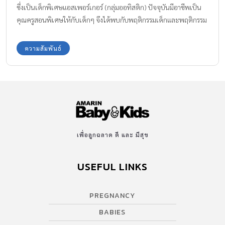
ซึ่งเป็นเด็กพิเศษแอสเพอร์เกอร์ (กลุ่มออทิสติก) ปัจจุบันมีอาชีพเป็น
คุณครูสอนพิเศษให้กับเด็กๆ จึงได้พบกับพฤติกรรมเด็กและพฤติกรรม
พ่อแม่ ที่จะสุดแสนจะปวดหัว บางปัญหาเหมือนจะไม่ใช่ปัญหา แต่เป็น
ปัญหาใหญ่ที่พ่อแม่ทำให้ลูกกลายเป็นเด็กมีปัญหาโดยไม่รู้ตัว
ความสัมพันธ์
เพื่อลูกฉลาด ดี และ มีสุข
USEFUL LINKS
PREGNANCY
BABIES