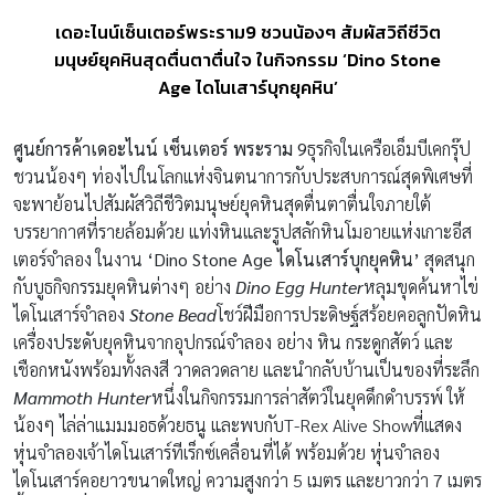
เดอะไนน์เซ็นเตอร์พระราม9 ชวนน้องๆ สัมผัสวิถีชีวิต
มนุษย์ยุคหินสุดตื่นตาตื่นใจ ในกิจกรรม ‘Dino Stone
Age ไดโนเสาร์บุกยุคหิน’
ศูนย์การค้าเดอะไนน์ เซ็นเตอร์ พระราม
9
ธุรกิจในเครือเอ็มบีเคกรุ๊ป
ชวนน้องๆ ท่องไปในโลกแห่งจินตนาการกับประสบการณ์สุดพิเศษที่
จะพาย้อนไปสัมผัสวิถีชีวิตมนุษย์ยุคหินสุดตื่นตาตื่นใจภายใต้
บรรยากาศที่รายล้อมด้วย แท่งหินและรูปสลักหินโมอายแห่งเกาะอีส
เตอร์จำลอง ในงาน
‘
Dino Stone Age ไดโนเสาร์บุกยุคหิน’
สุดสนุก
กับบูธกิจกรรมยุคหินต่างๆ อย่าง
Dino Egg Hunter
หลุมขุดค้นหาไข่
ไดโนเสาร์จำลอง
Stone Bead
โชว์ฝีมือการประดิษฐ์สร้อยคอลูกปัดหิน
เครื่องประดับยุคหินจากอุปกรณ์จำลอง อย่าง หิน กระดูกสัตว์ และ
เชือกหนังพร้อมทั้งลงสี วาดลวดลาย และนำกลับบ้านเป็นของที่ระลึก
Mammoth Hunter
หนึ่งในกิจกรรมการล่าสัตว์ในยุคดึกดำบรรพ์ ให้
น้องๆ ไล่ล่าแมมมอธด้วยธนู และพบกับT-Rex Alive Showที่แสดง
หุ่นจำลองเจ้าไดโนเสาร์ทีเร็กซ์เคลื่อนที่ได้ พร้อมด้วย หุ่นจำลอง
ไดโนเสาร์คอยาวขนาดใหญ่ ความสูงกว่า 5 เมตร และยาวกว่า 7 เมตร