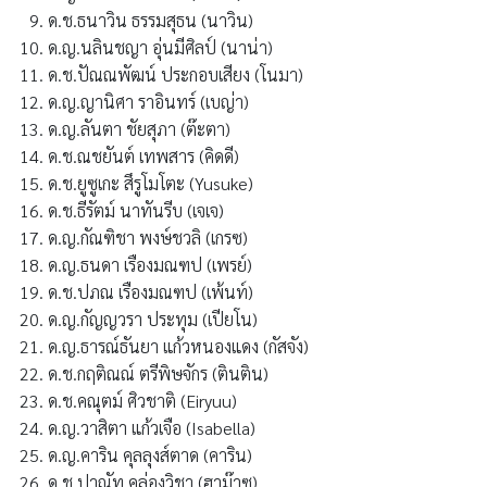
ด.ช.ธนาวิน ธรรมสุธน (นาวิน)
ด.ญ.นลินชญา อุ่นมีศิลป์ (นาน่า)
ด.ช.ปัณณพัฒน์ ประกอบเสียง (โนมา)
ด.ญ.ญานิศา ราอินทร์ (เบญ่า)
ด.ญ.ลันตา ชัยสุภา (ต๊ะตา)
ด.ช.ณชยันต์ เทพสาร (คิดดี)
ด.ช.ยูซูเกะ สึรูโมโตะ (Yusuke)
ด.ช.ธีรัตม์ นาทันรีบ (เจเจ)
ด.ญ.กัณฑิชา พงษ์ชวลิ (เกรซ)
ด.ญ.ธนดา เรืองมณฑป (เพรย์)
ด.ช.ปภณ เรืองมณฑป (เพ้นท์)
ด.ญ.กัญญวรา ประทุม (เปียโน)
ด.ญ.ธารณ์ธันยา แก้วหนองแดง (กัสจัง)
ด.ช.กฤติณณ์ ตรีพิษจักร (ตินติน)
ด.ช.คณุตม์ ศิวชาติ (Eiryuu)
ด.ญ.วาสิตา แก้วเจือ (Isabella)
ด.ญ.คาริน คุลลุงส์ตาด (คาริน)
ด.ช.ปาณัท คล่องวิชา (ฮาม๊าซ)