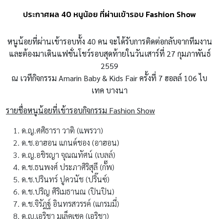
ประกาศผล 40 หนูน้อย ที่ผ่านเข้ารอบ Fashion Show
หนูน้อยที่ผ่านเข้ารอบทั้ง 40 คน จะได้รับการติดต่อกลับจากทีมงาน
และต้องมาเดินแฟชั่นโชว์รอบสุดท้ายในวันเสาร์ที่ 27 กุมภาพันธ์
2559
ณ เวทีกิจกรรม Amarin Baby & Kids Fair ครั้งที่ 7 ฮอลล์ 106 ไบ
เทค บางนา
รายชื่อหนูน้อยที่เข้ารอบกิจกรรม Fashion Show
ด.ญ.ศศิธารา วาติ (แพรวา)
ด.ช.อาฮอน แกนด์ชอง (อาฮอน)
ด.ญ.อชิรญา จุณณทัศน์ (เบลล์)
ด.ช.ธนพงศ์ ประภาศิริสุลี (กั๊พ)
ด.ช.ปรินทร์ ปูควนัช (ปริ๊นซ์)
ด.ช.ปริญ ศิริเมธานณ (ปินปิน)
ด.ช.จิรัฎฐ์ อินทรสวรรค์ (แกรมมี่)
ด.ญ.เอริชา มเล็คเซค (เอริชา)