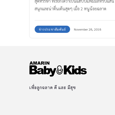
สุดหรรษา ที่เรียกได้ว่าเป็นแฮปปี้แฟมมิลี่ทริปแสน
สนุกและน่าตื่นเต้นสุดๆ เมื่อ 2 หนูน้อยฉลาด
สมวัย น้องณดล - ปุญณดล และ น้องณดา- ปุณณ
ดา พรีเซ็นเตอร์ สก๊อต คิตซ์ ซุปไก่สกัดสำหรับเด็ก
ข่าวประชาสัมพันธ์
November 28, 2018
เพื่อลูกฉลาด ดี และ มีสุข