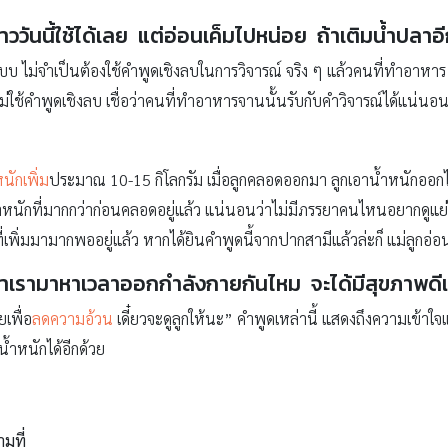
าววันนี้ใช้ได้เลย แต่อ่อนเค็มไปหน่อย ถ้าเติมน้ำปลา
ม่จำเป็นต้องใช้คำพูดเชิงลบในการวิจารณ์ จริง ๆ แล้วคนที่ทำอาหาร รู้อ
่ใช้คำพูดเชิงลบ เชื่อว่าคนที่ทำอาหารจานนั้นรับกับคำวิจารณ์ได้แน่นอน
นักเพิ่ม
ประมาณ 10-15 กิโลกรัม เมื่อลูกคลอดออกมา ลูกเอาน้ำหนักออกไปเพี
มีน้ำหนักที่มากกว่าก่อนคลอดอยู่แล้ว แน่นอนว่าไม่มีภรรยาคนไหนอยากดู
เพิ่มมามากพออยู่แล้ว หากได้ยินคำพูดนี้จากปากสามีแล้วล่ะก็ แม่ลูกอ
ว่าเรามาหาเวลาออกกำลังกายกันไหม จะได้มีสุขภาพดี
เพื่อ
ลดความอ้วน
เดี๋ยวจะดูลูกให้นะ” คำพูดเหล่านี้ แสดงถึงความเข้
น้ำหนักได้อีกด้วย
ามที่