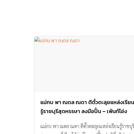
แม่กบ พา ณดล ณดา ตีตั๋วตะลุยแหล่งเรีย
รู้ราชบุรีสุดหรรษา ลงมือปั้น – เพ้นท์โอ่ง
ครั้งแรก!! กับ สก๊อต คิตซ์ ซุปไก่สกัด
แม่กบ พา ณดล ณดา ตีตั๋วตะลุยแหล่งเรียนรู้ราชบุร
สำหรับเด็ก