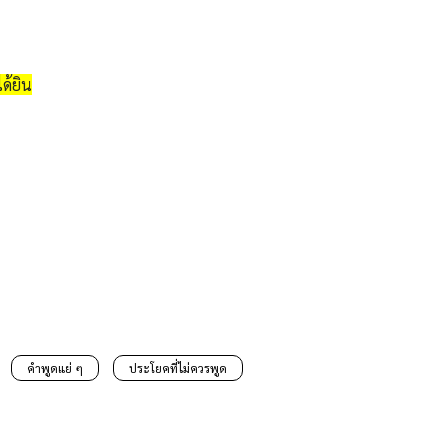
ด้ยิน
คำพูดแย่ ๆ
ประโยคที่ไม่ควรพูด