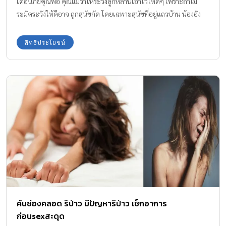
เตือนภัยคุณพ่อ คุณแม่ว่าให้ระวังลูกหลานเอาไว้ให้ดีๆ เพราะถ้าไม่
ระมัดระวังให้ดีอาจ ถูกสุนัขกัด โดยเฉพาะสุนัขที่อยู่แถวบ้าน น้องอั่ง
เปา ลูกน้อยของคุณแม่อายุเพียงแค่ 2 ขวบ ถูกกัดเป็นแผล ต้องเย็บกว่า
20 เข็ม
สิทธิประโยชน์
คันช่องคลอด รึป่าว มีปัญหารึป่าว เช็กอาการ
ก่อนsexสะดุด