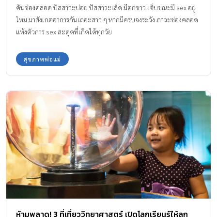
คันช่องคลอด ปัสสาวะบ่อย ปัสสาวะเล็ด มีตกขาว เจ็บขณะมี sex อยู่
ไหม มาสังเกตอาการกันเถอะสาว ๆ หากมีครบจงระวัง ภาวะช่องคลอด
แห้งตัวการ sex สะดุดที่เกิดได้ทุกวัย
สุขภาพพ่อแม่
ห้ามพลาด! 3 ที่เที่ยววิทยาศาสตร์ เปิดโลกเรียนรู้ให้ลูก