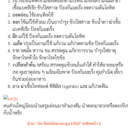
ใบ
ใช้ถอนพิษไข้ แก้เลือดออกตามไรฟัน แก้อักเสบ แก้แผล ฆ่า
เชื้อแบคทีเรีย ขับปัสสาวะ ป้องกันมะเร็ง ลดความดันโลหิต
ยอดอ่อน
ใช้ถอนพิษไข้
ดอก
ใช้แก้ไข้หัวลม เป็นยาบำรุง ขับปัสสาวะ ขับน้ำตา ฆ่าเชื้อ
แบคทีเรีย ป้องกันมะเร็ง
ฝัก
แก้ไข้ ป้องกันมะเร็ง ลดความดันโลหิต
เมล็ด
ปรุงเป็นยาแก้ไข้ แก้บวม แก้ปวดตามข้อ ป้องกันมะเร็ง
ราก
รสเผ็ด หวาน ขม สรรพคุณ แก้อาการบวม บำรุงไฟธาตุ
รักษาโรคหัวใจ รักษาโรคไขข้อ
เปลือกลำต้น
รสร้อน สรรพคุณขับลมในลำไส้ ทำให้ผายลมหรือ
เรอ คุมธาตุอ่อน ๆ แก้ลมอัมพาต ป้องกันมะเร็ง คุมกำเนิด เคี้ยว
กินช่วยย่อยอาหาร
ยาง
ฆ่าเชื้อไทฟอยด์ ซิฟิลิส (syphilis) และ แก้ปวดฟัน
คนส่วนใหญ่นิยมนำมะรุมอ่อนมาทำแกงส้ม นำดอกมาลวกหรือดองรั
กับน้ำพริก
อ่าน “ประโยชน์ของมะรุม (ต่อ)” คลิกหน้า 2