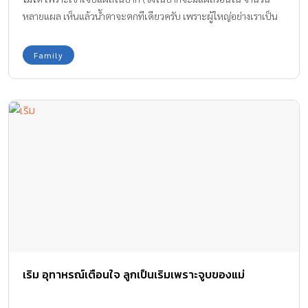
หลายแผล เห็นแล้วน้ำตาจะตกทีเดียวครับ เพราะผู้ใหญ่อย่างเราเป็น
แผลร้อนใน 2-3 แผล ยังเจ็บแทบแย่) โชคดีมากเลยครับ
Family
เริม อุทาหรณ์เตือนใจ ลูกเป็นเริมเพราะจูบของแม่