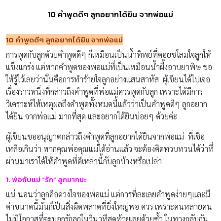
10 คำพูดดีๆ ลูกอยากได้ยิน จากพ่อแม่
10 คำพูดดีๆ ลูกอยากได้ยิน จากพ่อแม่
การพูดกับลูกด้วยคำพูดดีๆ ก็เหมือนเป็นน้ำทิพย์ที่คอยชโลมใจลูกให้
แข็งแกร่ง แต่หากคำพูดของพ่อแม่ที่เป็นเหมือนน้ำผึ้งอาบยาพิษ ขอ
ให้รู้ไว้เลยว่านั่นคือการทำร้ายใจลูกอย่างแสนสาหัส ผู้เขียนได้ไปเจอ
เรื่องราวหนึ่งที่กล่าวถึงคำพูดที่พ่อแม่ควรพูดกับลูก เพราะได้มีการ
วิเคราะห์ให้เหตุผลถึงคำพูดทั้งหมดนี้แล้วว่าเป็นคำพูดดีๆ ลูกอยาก
ได้ยิน จากพ่อแม่ มากที่สุด และอยากได้ยินบ่อยๆ ด้วยค่ะ
ผู้เขียนขออนุญาตกล่าวถึงคำพูดที่ลูกอยากได้ยินจากพ่อแม่ ที่เชื่อ
เหลือเกินว่า หากคุณพ่อคุณแม่ได้อ่านแล้ว จะต้องคิดทวบทวนได้ว่าที่
ผ่านมาเราได้ให้คำพูดที่ดีเหล่านี้กับลูกบ้างหรือเปล่า
1. พ่อกับแม่ “รัก” ลูกมากนะ
แน่ นอนว่าลูกคือดวงใจของพ่อแม่ แต่การที่ละเลยคำพูดง่ายๆและมี
ค่าขนาดนี้มันก็เป็นสิ่งผิดพลาดที่ยิ่งใหญ่พอ ควร เพราะคนหลายคน
ไม่มีโอกาสที่จะบอกรักลูกในวินาทีสุดท้ายเลยด้วยซ้ำ ในทางกลับกัน