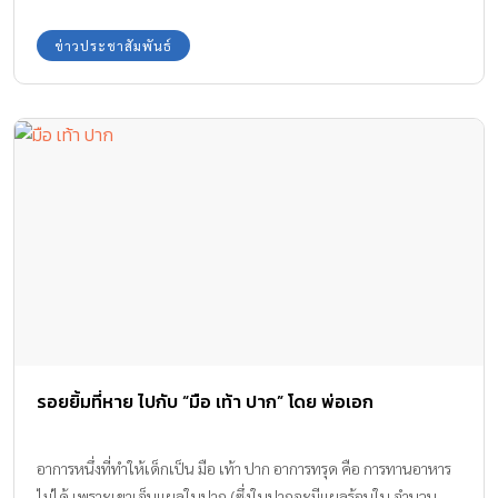
เวที ผ่านพ้นไปแล้วอย่างงดงามและเต็มไปด้วยรอยยิ้ม พร้อมเสียงตอบ
รับที่ดี สำหรับคอนเสิร์ตสุดชิล และกิจกรรมเพื่อครอบครัวที่มีแต่รอยยิ้ม
ข่าวประชาสัมพันธ์
นำทีมโดย บอย ตรัย ภูมิรัตน ศิลปินและนักแต่งเพลงแถวหน้าของ
เมืองไทย มาพร้อมอีเว้นท์ใหม่ ที่มีคอนเสปต์ของคำว่า “ครอบครัว”
เป็นที่ตั้ง ไม่ว่าจะคนในครอบครัว หรือเพื่อนที่รักดั่งครอบครัว ให้มีช่วง
เวลาพิเศษได้อยู่ร่วมกัน จึงก่อให้เกิด คอนเสิร์ต “ Friends & Family
Sing Zentrady ” ที่ครั้งนี้พาแฟน ๆ ไปนั่งฟังเพลงสุดฟินกันริมหาด ณ
โรงแรมดุสิตธานี หัวหิน พร้อมเนรมิตให้กลายเป็นพื้นที่แห่งความสุข
ของทุกคนในครอบครัว แฟมมิลี่คอนเสิร์ตที่เป็นมากกวาคอนเสิร์ต
ทั่วไป เพราะครั้งนี้ ได้เนรมิตรพื้นที่ และ อัดแน่นด้วยกิจกรรมพิเศษ
เพื่อคุณหนูและคุณพ่อคุณแม่ได้ใช้เวลาช่วงสุดสัปดาห์นี้ไปด้วยกัน
จากแบรนด์ต่างๆที่สนับสนุนทุกความสัมพันธ์ในครอบครัว ร่วมสร้าง
ประสบการณ์พิเศษมากมาย […]
รอยยิ้มที่หาย ไปกับ “มือ เท้า ปาก” โดย พ่อเอก
อาการหนึ่งที่ทำให้เด็กเป็น มือ เท้า ปาก อาการทรุด คือ การทานอาหาร
ไม่ได้ เพราะเขาเจ็บแผลในปาก (ซึ่งในปากจะมีแผลร้อนใน จำนวน