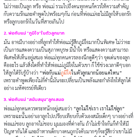
ไม่ว่าจะเป็นลูก หรือ พ่อแม่ รวมไปถึงคนทุกคนก็ควรให้ความสำคัญ
กับความรักและคำพูดไปพร้อมๆกัน ก่อนที่พ่อแม่จะไม่มีลูกให้บอกรัก
หรือลูกบอกรักในวันที่สายเกินไป
2. พ่อกับแม่ “ภูมิใจ”ในตัวลูกมาก
มัน อาจมีบางอย่างที่ลูกทำให้พ่อแม่รู้สึกภูมิใจมากป็นพิเศษ ไม่ว่าจะ
เป็นการแสดงความเป็นสุภาพบุรษ มีน้ำใจ หรือแสดงความสามารถ
พิเศษให้เห็นอยู่เสมอ พ่อแม่ทุกคนควรลองนึกดูดีๆว่า จุดเด่นของลูก
คืออะไร แล้วสิ่งใดที่ทำให้พ่อแม่ภูมิใจในตัวเขา ก็ ใช้ช่วงเวลาดีๆบอก
ให้ลูกได้รับรู้บ้างว่า
“พ่อกับแม่
ภูมิใจ
ในตัวลูกมากน้อยแค่ไหน”
เพราะคำพูดเพียงไม่กี่คำนี้มันจะเปลี่ยนเป็นพลังและกำลังใจให้ลูกได้
อย่าง มหัศจรรย์ทีเดียว
3. พ่อกับแม่ “สนับสนุน”ลูกเสมอ
พ่อแม่ทุกคนควรตระหนักอยู่เสมอว่า
“ลูกไม่ใช่เรา เราไม่ใช่ลูก”
เพราะฉะนั้นอย่าเอาลูกไปเปรียบเทียบกับตัวเองสมัยเด็กๆ บางอย่างที่
พ่อแม่ชอบ ลูกอาจไม่ชอบ มุมมองที่ต่างกัน ถ้าไม่เข้าใจกันก็ทำให้มี
ปัญหากันได้ และถ้าหากเด็กบางคนถูกบังคับมากๆก็จะรู้สึกว่าเขาไม่มี