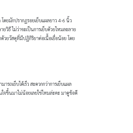
ลอด โดยมักปรากฏรอยเย็บแผลยาว 4-6 นิ้ว
หลายวิธี ไม่ว่าจะเป็นการเย็บด้วยไหมละลาย
ยวัสดุที่มีปฏิกิริยาต่อเนื้อเยื่อน้อย โดย
สามารถเย็บได้เร็ว สะดวกกว่าการเย็บแผล
จขึ้นมาไม่น้อยเลยใช่ไหมล่ะคะ มาดูข้อดี