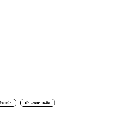
ด้วยแม็ก
เย็บแผลแบบแม็ก