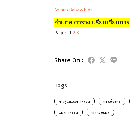
Amarin Baby & Kids
อ่านต่อ ตารางเปรียบเทียบการ
Pages:
1
2
3
Share On :
Tags
การดูแลแผลผ่าคลอด
การเย็บแผล
แผลผ่าคลอด
แม็กเย็บแผล