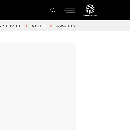
 SERVICE
VIDEO
AWARDS