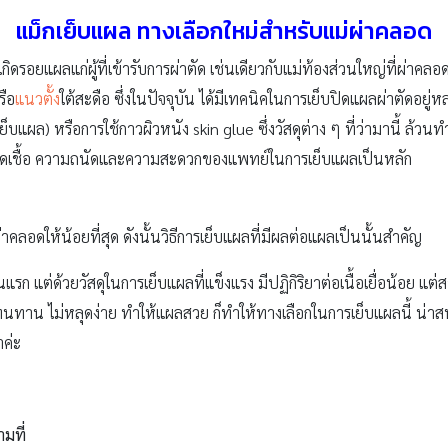
แม็กเย็บแผล ทางเลือกใหม่สำหรับแม่ผ่าคลอด
กิดรอยแผลแก่ผู้ที่เข้ารับการผ่าตัด เช่นเดียวกับแม่ท้องส่วนใหญ่ที่ผ่าค
ือ
แนวตั้ง
ใต้สะดือ ซึ่งในปัจจุบัน ได้มีเทคนิคในการเย็บปิดแผลผ่าตัดอยู่
แผล) หรือการใช้กาวผิวหนัง skin glue ซึ่งวัสดุต่าง ๆ ที่ว่ามานี้ ล้วนทำด้ว
ารติดเชื้อ ความถนัดและความสะดวกของแพทย์ในการเย็บแผลเป็นหลัก
คลอดให้น้อยที่สุด ดังนั้นวิธีการเย็บแผลที่มีผลต่อแผลเป็นนั้นสำคัญ
ก แต่ด้วยวัสดุในการเย็บแผลที่แข็งแรง มีปฏิกิริยาต่อเนื้อเยื่อน้อย แต่
าน ไม่หลุดง่าย ทำให้แผลสวย ก็ทำให้ทางเลือกในการเย็บแผลนี้ น่าสนใ
าค่ะ
ามที่