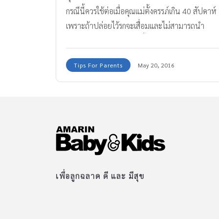
กรณีนี้ควรใช้ต่อเมื่อคุณแม่ตั้งครรภ์เกิน 40 สัปดาห์
เพราะถ้าปล่อยไว้รกจะเสื่อมและไม่สามารถนำ
อาหาร และออกซิเจนมาเลี้ยงลูกน้อยได้ หรือถ้าอยู่
ห่างไกลจากโรงพยาบาลแล้วเจ็บท้องคลอดก่อนอาจ
Tips For Parents
May 20, 2016
ไม่ทัน วิธีเร่งคลอด ช่วยคุณได้
เพื่อลูกฉลาด ดี และ มีสุข