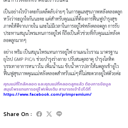
เป็นอย่างไรบ้างคะกับเคล็ดลับง่ายๆ ในการดูแลสุขภาพหลังคลอดลูก
หวังว่าจะถูกใจกันนะคะ แต่สำหรับคุณแม่ที่ต้องการฟื้นฟูบำรุงสุข
ภาพให้ดีจากภายใน และไม่มีเวลาในการอยู่ไฟหลังคลอดลูก การรับ
ประทานสมุนไพรแทนการอยู่ไฟ ก็ถือเป็นตัวช่วยที่กับคุณแม่หลังค
ลอดลูกมากๆ
อย่าง พริม เป็นสมุนไพรแทนการอยู่ไฟ ยาแผนโบราณ มาตรฐาน
ยุโรป GMP PIC/s ช่วยบำรุงร่างกาย ปรับสมดุลธาตุ บำรุงโลหิต
บรรเทาอาการหนาวใน เพิ่มน้ำนม ขับน้ำคาวปลาให้มดลูกเข้าอู่ไว
ฟื้นฟูสุขภาพคุณแม่หลังคลอดสำหรับแม่ๆที่ไม่สะดวกอยู่ไฟด้วยค่ะ
คุณแม่ที่ใกล้คลอด และคุณแม่ที่คลอดลูกแล้ว ต้องการข้อมูล
สมุนไพรแทนการอยู่ไฟเพิ่มเติม สามารถเข้าไปได้ที่
https://www.facebook.com/primpremium/
Share On :