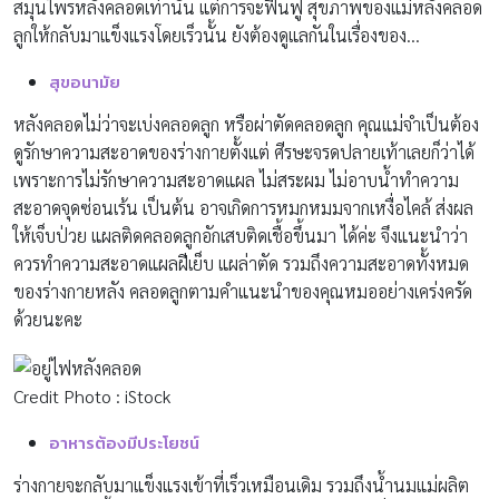
สมุนไพรหลังคลอดเท่านั้น แต่การจะฟื้นฟู สุขภาพของแม่หลังคลอด
ลูกให้กลับมาแข็งแรงโดยเร็วนั้น ยังต้องดูแลกันในเรื่องของ…
สุขอนามัย
หลังคลอดไม่ว่าจะเบ่งคลอดลูก หรือผ่าตัดคลอดลูก คุณแม่จำเป็นต้อง
ดูรักษาความสะอาดของร่างกายตั้งแต่ ศีรษะจรดปลายเท้าเลยก็ว่าได้
เพราะการไม่รักษาความสะอาดแผล ไม่สระผม ไม่อาบน้ำทำความ
สะอาดจุดซ่อนเร้น เป็นต้น อาจเกิดการหมกหมมจากเหงื่อไคล้ ส่งผล
ให้เจ็บป่วย แผลติดคลอดลูกอักเสบติดเชื้อขึ้นมา ได้ค่ะ จึงแนะนำว่า
ควรทำความสะอาดแผลฝีเย็บ แผล่าตัด รวมถึงความสะอาดทั้งหมด
ของร่างกายหลัง คลอดลูกตามคำแนะนำของคุณหมออย่างเคร่งครัด
ด้วยนะคะ
Credit Photo : iStock
อาหารต้องมีประโยชน์
ร่างกายจะกลับมาแข็งแรงเข้าที่เร็วเหมือนเดิม รวมถึงน้ำนมแม่ผลิต