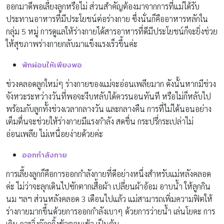
ออกมาดีพอเลี้ยงลูกหรือไม่ ส่วนสำคัญต้องมาจากการที่แม่ได้รับ
ประทานอาหารที่มีประโยชน์ต่อร่างกาย ซึ่งนั่นก็คืออาหารหลักใน
กลุ่ม 5 หมู่ การดูแลให้ร่างกายได้สารอาหารที่ดีมีประโยชน์ก็จะยิ่งช่วย
ให้สุขภาพร่างกายกลับมาแข็งแรงเร็วขึ้นค่ะ
พักผ่อนให้เพียงพอ
ช่วงคลอดลูกใหม่ๆ ร่างกายของแม่จะอ่อนเพลียมาก ดังนั้นหากมีช่วง
จังหวะระหว่างวันที่พอจะงีบหลับได้ควรนอนทันที หรือไม่ก็หลับไป
พร้อมกับลูกทั้งช่วงเวลากลางวัน และกลางคืน การที่ไม่ได้นอนอย่าง
เต็มตื่นจะช่วยให้ร่างกายมีแรงกำลัง สดชื่น กระปรี่กระเปล่าไม่
อ่อนเพลีย ไม่เหนื่อยง่ายด้วยค่ะ
ออกกำลังกาย
การเลี้ยงลูกก็คือการออกกำลังกายที่ดีอย่างหนึ่งสำหรับแม่หลังคลอด
ค่ะ ไม่ว่าจะลุกเดินไปซักตากเสื้อผ้า เปลี่ยนผ้าอ้อม อาบน้ำ ให้ลูกกิน
นม ฯลฯ ส่วนหลังคลอด 3 เดือนไปแล้ว แม่สามารถเพิ่มความฟิตให้
ร่างกายมากขึ้นด้วยการออกกำลังเบาๆ ด้วยการว่ายน้ำ เล่นโยคะ การ
เดิน การวิ่งจ๊อกกิ้งช้าตอนเช้า เป็นต้น