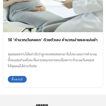
วิธี “คำนวณวันคลอด” ด้วยตัวเอง คำนวณง่ายและแม่นยำ
คุณหมอทราบได้อย่างไรว่าลูกจะคลอดออกมาวันไหน และการคำนวณ
นี้จะแม่นยำแค่ไหน ทีมงานขอแจงรายละเอียดการ คำนวณวันคลอด
ให้คุณแม่ได้อ่านกันค่ะ
ตั้งครรภ์