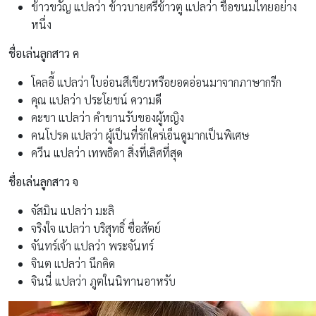
ข้าวขวัญ แปลว่า ข้าวบายศรีข้าวตู แปลว่า ชื่อขนมไทยอย่าง
หนึ่ง
ชื่อเล่นลูกสาว ค
โคลอี้ แปลว่า ใบอ่อนสีเขียวหรือยอดอ่อนมาจากภาษากรีก
คุณ แปลว่า ประโยชน์ ความดี
คะขา แปลว่า คำขานรับของผู้หญิง
คนโปรด แปลว่า ผู้เป็นที่รักใคร่เอ็นดูมากเป็นพิเศษ
ควีน แปลว่า เทพธิดา สิ่งที่เลิศที่สุด
ชื่อเล่นลูกสาว จ
จัสมิน แปลว่า มะลิ
จริงใจ แปลว่า บริสุทธิ์ ซื่อสัตย์
จันทร์เจ้า แปลว่า พระจันทร์
จินต แปลว่า นึกคิด
จินนี่ แปลว่า ภูตในนิทานอาหรับ