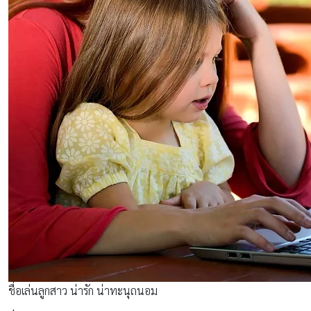
ชื่อเล่นลูกสาว น่ารัก น่าทะนุถนอม