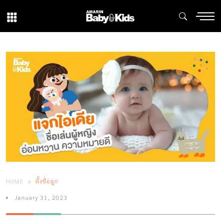
HOME
ตั้งชื่อลูก
January 31, 2023