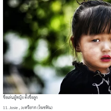
ชื่อเล่นผู้หญิง ตั้งชื่อลูก
11. Josie , JoหรือFifi (โจเซฟิน)