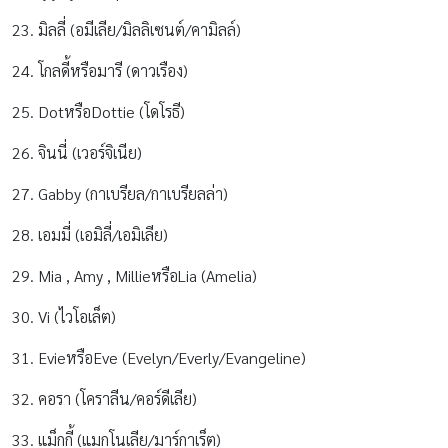
23. มิลลี่ (อมีเลีย/มิลลิเซนต์/คามิลล์)
24. โกลดี้หรือมารี (ดาวเรือง)
25. DotหรือDottie (โดโรธี)
26. จินนี่ (เวอร์จิเนีย)
27. Gabby (กาเบรียล/กาเบรียลล่า)
28. เอมมี่ (เอมิลี่/เอมิเลีย)
29. Mia , Amy , MillieหรือLia (Amelia)
30. Vi (ไวโอเล็ต)
31. EvieหรือEve (Evelyn/Everly/Evangeline)
32. คอรา (โคราลีน/คอร์ดีเลีย)
33. แม็กกี้ (แมกโนเลีย/มาร์กาเร็ต)