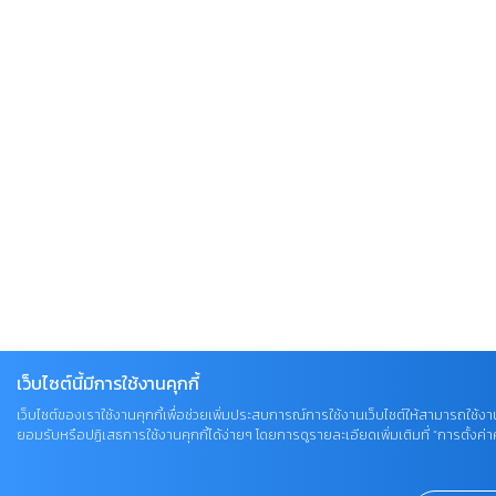
เว็บไซต์นี้มีการใช้งานคุกกี้
เว็บไซต์ของเราใช้งานคุกกี้เพื่อช่วยเพิ่มประสบการณ์การใช้งานเว็บไซต์ให้สามารถใช้งาน
ยอมรับหรือปฏิเสธการใช้งานคุกกี้ได้ง่ายๆ โดยการดูรายละเอียดเพิ่มเติมที่ “การตั้งค่าคุ