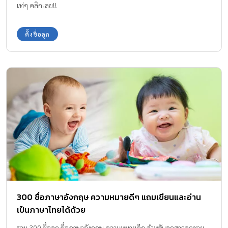
เท่ๆ คลิกเลย!!
ตั้งชื่อลูก
300 ชื่อภาษาอังกฤษ ความหมายดีๆ แถมเขียนและอ่าน
เป็นภาษาไทยได้ด้วย
รวม 300 ชื่อลูก ชื่อภาษาอังกฤษ ความหมายดีๆ สำหรับลูกสาวลูกชาย