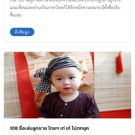
แถมเขียนและอ่านเป็นภาษาไทยก็ได้อีกหนึ่งความหมาย มีทั้งชื่อจริง-
ชื่อเล่น
ตั้งชื่อลูก
108 ชื่อเล่นลูกชาย ไทยๆ เท่ เก๋ ไม่ตกยุค