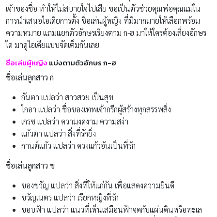
เจ้าของชื่อ ทำให้ไม่สบายใจไปเสีย ขอเป็นตัวช่วยคุณพ่อคุณแม่ใน
การนำเสนอไอเดียการตั้ง ชื่อเล่นผู้หญิง ที่มีมากมายให้เลือกพร้อม
ความหมาย แถมแยกตัวอักษรเรียงตาม ก-ฮ มาให้ใครต้องเลี่ยงอักษร
ใด มาดูไอเดียแบบจัดเต็มกันเลย
ชื่อเล่นผู้หญิง
แบ่งตามตัวอักษร ก-ฮ
ชื่อเล่นลูกสาว ก
กันตา แปลว่า สาวสวย เป็นสุข
ไกอา แปลว่า ชื่อของเทพเจ้ากรีกผู้สร้างทุกสรรพสิ่ง
เกรซ แปลว่า ความงดงาม ความสง่า
แก้วตา แปลว่า สิ่งที่รักยิ่ง
กานต์แก้ว แปลว่า ดวงแก้วอันเป็นที่รัก
ชื่อเล่นลูกสาว ข
ของขวัญ แปลว่า สิ่งที่ให้แก่กัน เพื่อแสดงความยินดี
ขวัญเนตร แปลว่า เรียกหญิงที่รัก
ขอบฟ้า แปลว่า แนวที่เห็นเสมือนฟ้าจดกับแผ่นดินหรือทะเล