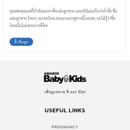
คุณพ่อคุณแม่ที่กำลังมองหาชื่อเล่นลูกชาย และยังไม่แน่ใจว่าถ้าตั้ง ชื่อ
เล่นลูกชาย ไทยๆ จะเชยไหม ลองแวะมาดูทางนี้เลยค่ะ จะได้รู้ว่าชื่อ
ไทยนั้นไม่เชยอย่างที่คิด
ตั้งชื่อลูก
เพื่อลูกฉลาด ดี และ มีสุข
USEFUL LINKS
PREGNANCY