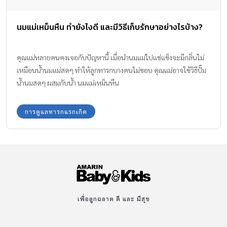
นมแม่เหม็นหืน ทำยังไงดี และมีวิธีเก็บรักษาอย่างไรบ้าง?
คุณแม่หลายคนคงเจอกับปัญหานี้ เมื่อนำนมแม่ไปแช่แข็งจะมีกลิ่นไม่
เหมือนน้ำนมแม่สดๆ ทำให้ลูกทารกบางคนไม่ชอบ คุณแม่อาจใช้วิธีปั๊ม
น้ำนมสดๆ ผสมกับน้ำ นมแม่เหม็นหืน
การดูแลทารกแรกเกิด
เพื่อลูกฉลาด ดี และ มีสุข