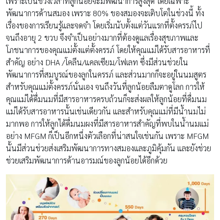
เพราะเป็นช่วงเวลาที่ลูกน้อยจะมีพัฒนาการสูงสุด โดยเฉพาะ
พัฒนาการด้านสมอง เพราะ 80% ของสมองจะเติบโตในช่วงนี้ ทั้ง
เรื่องของการเรียนรู้และจดจำ โดยเริ่มนับตั้งแต่วันแรกที่ตั้งครรภ์ไป
จนถึงอายุ 2 ขวบ จึงจำเป็นอย่างมากที่ต้องดูแลเรื่องสุขภาพและ
โภชนาการของคุณแม่ตั้งแต่ตั้งครรภ์ โดยให้คุณแม่ได้รับสารอาหารที่
สำคัญ อย่าง DHA /โคลีน/แคลเซียม/โฟเลท ซึ่งมีส่วนช่วยใน
พัฒนาการที่สมบูรณ์ของลูกในครรภ์ และส่วนมากก็จะอยู่ในนมสูตร
สำหรับคุณแม่ตั้งครรภ์นั่นเอง จนถึงวันที่ลูกน้อยลืมตาดูโลก การให้
คุณแม่ได้ดื่มนมที่มีสารอาหารครบถ้วนก็จะส่งผลให้ลูกน้อยที่ดื่มนม
แม่ได้รับสารอาหารนั้นเช่นเดียวกัน และสำหรับคุณแม่ที่มีน้ำนมไม่
มากพอ การให้ลูกได้ดื่มนมผงที่มีสารอาหารสำคัญที่พบในน้ำนมแม่
อย่าง MFGM ก็เป็นอีกหนึ่งตัวเลือกที่น่าสนใจเช่นกัน เพราะ MFGM
นั้นมีส่วนช่วยส่งเสริมพัฒนาการทางสมองและภูมิคุ้มกัน และยังช่วย
ช่วยเสริมพัฒนาการด้านอารมณ์ของลูกน้อยได้อีกด้วย