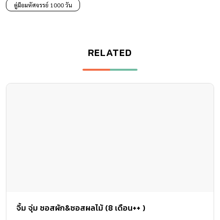
คู่มือมหัศจรรย์ 1000 วัน
RELATED
จิ้ม จุ่ม ซอสผัก&ซอสผลไม้ (8 เดือน++ )