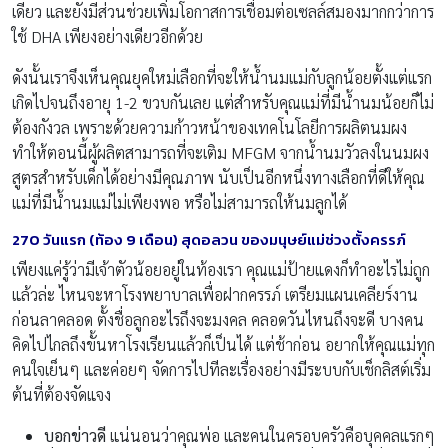
เดียว และยังมีส่วนช่วยเพิ่มโอกาสการเชื่อมต่อเซลล์สมองมากกว่าการ
ใช้ DHA เพียงอย่างเดียวอีกด้วย
ดังนั้นเราจึงเห็นคุณยุคใหม่เลือกที่จะให้น้ำนมแม่กับลูกน้อยตั้งแต่แรก
เกิดไปจนถึงอายุ 1-2 ขวบกันเลย แต่สำหรับคุณแม่ที่มีน้ำนมน้อยก็ไม่
ต้องกังวล เพราะด้วยความก้าวหน้าของเทคโนโลยีการผลิตนมผง
ทำให้ตอนนี้ผู้ผลิตสามารถที่จะเติม MFGM จากน้ำนมวัวลงในนมผง
สูตรสำหรับเด็กได้อย่างมีคุณภาพ นับเป็นอีกหนึ่งทางเลือกที่ดีให้คุณ
แม่ที่มีน้ำนมแม่ไม่เพียงพอ หรือไม่สามารถให้นมลูกได้
270
วันแรก
(
ท้อง
9
เดือน
)
สุดอลวน ของมนุษย์แม่ช่วงตั้งครรภ์
เพียงแค่รู้ว่ามีเจ้าตัวน้อยอยู่ในท้องเรา คุณแม่ป้ายแดงก็ทำอะไรไม่ถูก
แล้วล่ะ ไหนจะหาโรงพยาบาลเพื่อฝากครรภ์ เตรียมแผนเคลียร์งาน
ก่อนลาคลอด ตั้งชื่อลูกอะไรถึงจะมงคล คลอดวันไหนถึงจะดี บางคน
คิดไปไกลถึงขั้นหาโรงเรียนแล้วก็เป็นได้ แต่ช้าก่อน อยากให้คุณแม่ทุก
คนใจเย็นๆ และค่อยๆ จัดการไปทีละเรื่องอย่างมีระบบกับเช็กลิสต์เริ่ม
ต้นที่ต้องจัดแจง
บอกข่าวดี
แน่นอนว่าคุณพ่อ และคนในครอบครัวคือบุคคลแรกๆ