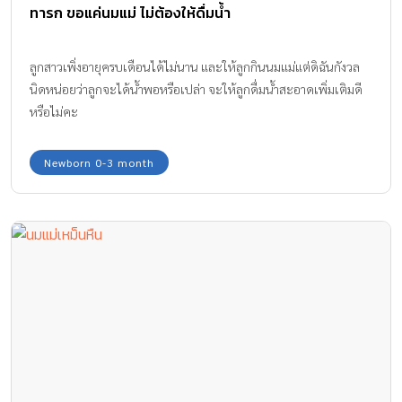
ทารก ขอแค่นมแม่ ไม่ต้องให้ดื่มน้ำ
ลูกสาวเพิ่งอายุครบเดือนได้ไม่นาน และให้ลูกกินนมแม่แต่ดิฉันกังวล
นิดหน่อยว่าลูกจะได้น้ำพอหรือเปล่า จะให้ลูกดื่มน้ำสะอาดเพิ่มเติมดี
หรือไม่คะ
Newborn 0-3 month