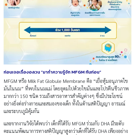
ก่อนเจอเรื่องอลวน “มาทำความรู้จัก MFGM กันก่อน”
MFGM หรือ Milk Fat Globule Membrane คือ “เยื่อหุ้มอนุภาคไข
มันในนม” ที่พบในนมแม่ โดยอุดมไปด้วยไขมันและโปรตีนชีวภาพ
มากกว่า 150 ชนิด รวมถึงสารอาหารสำคัญต่างๆ ซึ่งมีประโยชน์
อย่างยิ่งต่อร่างกายและสมองของเด็ก ทั้งในด้านสติปัญญา อารมณ์
และระบบภูมิคุ้มกัน
และจากงานวิจัยได้พบว่า เด็กที่ได้รับ MFGM ร่วมกับ DHA มีระดับ
คะแนนพัฒนาการทางสติปัญญาสูงกว่าเด็กที่ได้รับ DHA เพียงอย่าง