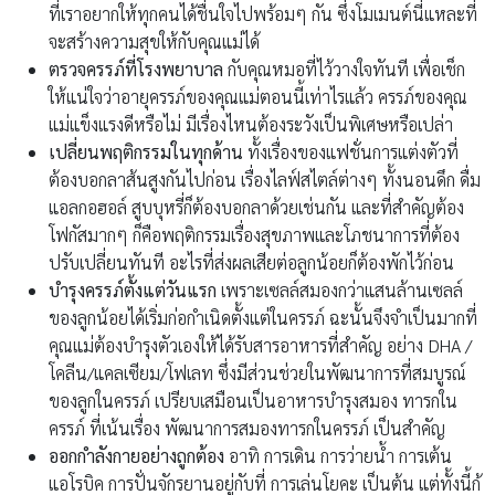
ที่เราอยากให้ทุกคนได้ชื่นใจไปพร้อมๆ กัน ซึ่งโมเมนต์นี่แหละที่
จะสร้างความสุขให้กับคุณแม่ได้
ตรวจครรภ์ที่โรงพยาบาล
กับคุณหมอที่ไว้วางใจทันที เพื่อเช็ก
ให้แน่ใจว่าอายุครรภ์ของคุณแม่ตอนนี้เท่าไรแล้ว ครรภ์ของคุณ
แม่แข็งแรงดีหรือไม่ มีเรื่องไหนต้องระวังเป็นพิเศษหรือเปล่า
เปลี่ยนพฤติกรรมในทุกด้าน
ทั้งเรื่องของแฟชั่นการแต่งตัวที่
ต้องบอกลาส้นสูงกันไปก่อน เรื่องไลฟ์สไตล์ต่างๆ ทั้งนอนดึก ดื่ม
แอลกอฮอล์ สูบบุหรี่ก็ต้องบอกลาด้วยเช่นกัน และที่สำคัญต้อง
โฟกัสมากๆ ก็คือพฤติกรรมเรื่องสุขภาพและโภชนาการที่ต้อง
ปรับเปลี่ยนทันที อะไรที่ส่งผลเสียต่อลูกน้อยก็ต้องพักไว้ก่อน
บำรุงครรภ์ตั้งแต่วันแรก
เพราะเซลล์สมองกว่าแสนล้านเซลล์
ของลูกน้อยได้เริ่มก่อกำเนิดตั้งแต่ในครรภ์ ฉะนั้นจึงจำเป็นมากที่
คุณแม่ต้องบำรุงตัวเองให้ได้รับสารอาหารที่สำคัญ อย่าง DHA /
โคลีน/แคลเซียม/โฟเลท ซึ่งมีส่วนช่วยในพัฒนาการที่สมบูรณ์
ของลูกในครรภ์ เปรียบเสมือนเป็นอาหารบํารุงสมอง ทารกใน
ครรภ์ ที่เน้นเรื่อง พัฒนาการสมองทารกในครรภ์ เป็นสำคัญ
ออกกำลังกายอย่างถูกต้อง
อาทิ การเดิน การว่ายน้ำ การเต้น
แอโรบิค การปั่นจักรยานอยู่กับที่ การเล่นโยคะ เป็นต้น แต่ทั้งนี้ก้