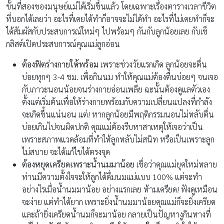
ขั้นที่สองของมนุษย์แม่ได้เริ่มขึ้นแล้ว โดยเฉพาะเรื่องตารางเวลาขีวิต
ที่บอกได้เลยว่า อะไรที่เคยได้ทำก็อาจจะไม่ได้ทำ อะไรที่ไม่เคยทำก็จะ
ได้สัมผัสกับประสบการณ์ใหม่ๆ ไปพร้อมๆ กันกับลูกน้อยเลย กับเช็
กลิสต์เปิดประสบการณ์คุณแม่ลูกอ่อน
ต้องฟิตร่างกายให้พร้อม
เพราะช่วงวัยแรกเกิด ลูกน้อยจะตื่น
บ่อยทุกๆ 3-4 ชม. เพื่อกินนม ทำให้คุณแม่ต้องตื่นบ่อยๆ จนเจอ
กับภาวะนอนน้อยจนร่างกายอ่อนเพลีย ฉะนั้นต้องดูแลตัวเอง
ตั้งแต่เริ่มต้นเพื่อให้ร่างกายพร้อมกับความเปลี่ยนแปลงที่กำลัง
จะเกิดขึ้นแน่นอน แต่! หากลูกน้อยมีพฤติกรรมนอนไม่หลับตื่น
บ่อยเกินไปจนผิดปกติ คุณแม่ต้องรีบหาสาเหตุให้เจอว่าเป็น
เพราะสภาพแวดล้อมที่ทำให้ลูกหลับไม่สนิท หรือเป็นเพราะลูก
ไม่สบาย จะได้แก้ไขได้ตรงจุด
ต้องหยุดเครียดเพราะน้ำนมมาน้อย
เชื่อว่าคุณแม่ยุคใหม่หลาย
ท่านมีความตั้งใจจะให้ลูกได้ดื่มนมแม่แบบ 100% แต่จะทำ
อย่างไรเมื่อน้ำนมมาน้อย อย่างแรกเลย ห้ามเครียด! ฟังดูเหมือน
จะง่าย แต่ทำได้ยาก เพราะยิ่งน้ำนมมาน้อยคุณแม่ก็จะยิ่งเครียด
และถ้ายิ่งเครียดน้ำนมก็จะมาน้อย กลายเป็นปัญหางูกินหางที่