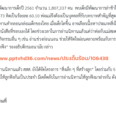
พัฒนาการเด็กปี 2561 จำนวน 1,807,337 คน พบเด็กมีพัฒนาการล่าช้า
 คิดเป็นร้อยละ 60.10 พ่อแม่จึงต้องเป็นบุคคลที่รับบทบาทสำคัญที่สุดเพ
ิทานคำกลอนกล่อมเด็กของไทย เมื่อเด็กโตขึ้น อาจเลือกเนื้อหาประเภทสิ่งใ
กหนังสือที่ชอบเองได้ โดยช่วงเวลาในการอ่านนิทานแล้วแต่ว่าพ่อกับแม่
บกิจกรรมอื่น ๆ เช่น อ่านช่วงก่อนนอน ช่วยให้จิตใจผ่อนคลายพร้อมกับการ
็กฟัง” รองอธิบดีกรมอนามัย กล่าว
www.pptvhd36.com/news/ประเด็นร้อน/106438
นนิทานแล้ว สสส. ยังได้จัดโครงการ “สิ่งเล็ก ๆ ที่สร้างลูก” โดยร่วมกับ
ห้ลูกฟังกันเป็นประจำ มีเคล็ดลับในการอ่านนิทานให้ลูกฟังมาฝากกัน ดังน
ามที่