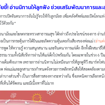
ยชี้! อ่านนิทานให้ลูกฟัง ช่วยเสริมพัฒนาการแล
การเปิดจินตนาการอันไม่รู้จบให้กับลูกน้อย เพิ่มคลังศัพท์และเปิดโลกแห
ไว้ด้วยกัน”
อนามัยและโฆษกกระทรวงสาธารณสุข ได้กล่าวถึงประโยชน์ของการ อ่านนิ
 เพื่อเป็นการกระตุ้นการได้ยินและเกิดความคุ้นเคยกับเสียงของพ่อแม่ (
อ่านต่
ารพูด ให้ความรู้ ความสนุกสนาน และจินตนาการแก่เด็ก อีกทั้งฝึกสมาธิให้เด็
รรม รวมทั้งนิสัยรักการอ่านให้แก่เด็กไปพร้อมกัน โดยเฉพาะในช่วง 6 ป
่างเต็มศักยภาพ เพราะการอ่านนิทานไม่เหมือนการให้ลูกดูทีวี สมาร์ทโ
เอียด พ่อแม่และลูกสามารถกำหนดจังหวะการพลิกหนังสือให้สอดคล้องตามกา
่าบางส่วนซ้ำ เป็นการสื่อสารสองทางระหว่างกัน ซึ่งเทคนิคการเลือกหนังส
่เห็นได้ชัดเจน และมีเนื้อหาที่ไม่มาก