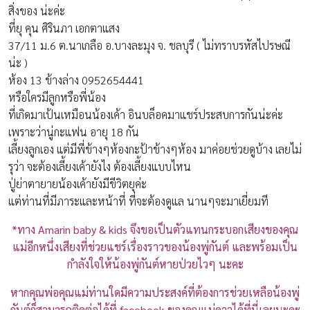
สิ่งของ น่ะค่ะ
ที่ยุ คุน ศิรินภา เอกตาแสง
37/11 ม.6 ต.นาเกลือ อ.บางละมุง จ. ชลบุรี ( ไม่ทราบรหัสไปรษณี
น่ะ )
ห้อง 13 ข้างล่าง 0952654441
หรือใครมีลูกหรือพี่น้อง
ที่เกิดมาเป้นเหมือนน้องเค้า อินบล็อคมาแชร์ประสบการกันน่ะค่ะ
เพราะว่านู่กะแฟน อายุ 18 กัน
เลี้ยงลูกเอง แต่มีพี่ข้างๆห้องกะป้าข้างๆห้อง มาค่อยช่วยดูบ้าง เลยไม่
รุว่า จะต้องเลี้ยงเค้ายังไง ต้องเลี้ยงแบบไหน
ปู่ย่าตายายน้องเค้ายังมีขีวิตยุค่ะ
แต่ท่านที่มีภาระและหน้าที่ ที่จะต้องดูแล นานๆจะมาเยี่ยมที
*
ทาง
Amarin baby & kids
จึงขอเป็นตัวแทนกระบอกเสียงของคุณ
แม่อีกหนึ่งเสียงที่ช่วยแชร์เรื่องราวของน้อง
พู่กันต์ และพร้อมเป็น
กำลังใจให้น้องพู่กันต์หายป่วยไวๆ นะคะ
หากคุณพ่อคุณแม่ท่านใดมีความประสงค์ที่ต้องการช่วยเหลือน้องพู่
กันต์ก็สามารถติดต่อได้ที่
facebook
ของคุณแม่ดาวได้ที่นี่เลยนะคะ