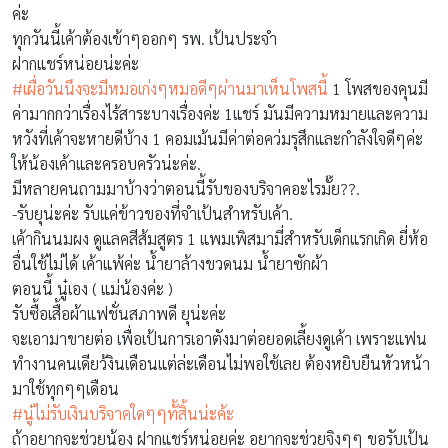
ค่ะ
ทุกวันนี้เค้าต้องเข้าๆออกๆ รพ. เป้นประจำ
ฝากแชร์หน่อยน่ะค่ะ
‪#‎เผื่อวันนึงจะมีหมอเก่งๆหมอดีๆผ่านมาเห็นโพสนี้
1 โพสของคุนมี
ค่ามากกว่าเรื่องไร้สาระบางเรื่องค่ะ 1แชร์ มันมีความหมายและความ
หวังที่เค้าจะหายดีบ้าง 1 คอมเม้นมีค่าต่อคว่มรุสึกและกำลังใจดีๆค่ะ
ให้น้องเค้าและครอบครัวน่ะค่ะ.
มีหลายคนถามมาบ้างว่าตอนนี้รับของบริจาคอะไรมั๊ย??.
-รับยุน่ะค่ะ รับแค่ข้าวของที่จำเป้นสำหรับเค้า.
เค้ากินนมผง ดูแลคสีส้มสูตร 1 แพมเพิสมามี่สำหรับเด็กแรกเกิด ยี่ห้อ
อื่นใช้ไม่ได้ เค้าแพ้ค่ะ น้ำยาล้างขวดนม น้ำยาซักผ้า
ตอนนี้ นู๋เอง ( แม่น้องค่ะ )
รับซื้อเสื้อผ้าแฟชั่นสภาพดี ยุน่ะค่ะ
จะเอามาขายต่อ เพื่อเป้นการเอาตังมาต่อยอดเลี้ยงดูเค้า เพราะแฟน
ทำงานคนเดียว้งินเดือนแต่ล่ะเดือนไม่พอใช้เลย ต้องหยิบยืนหัวหน้า
มาใช้ทุกๆๆเดือน
‪#‎นู๋ไม่รับเงินบริจาคใดๆๆทั้สิ้นน่ะค้ะ
ถ้าอยากจะช่วยน้อง ฝากแชร์หน่อยค่ะ อยากจะช่วยจิงๆๆ ขอรับเป้น