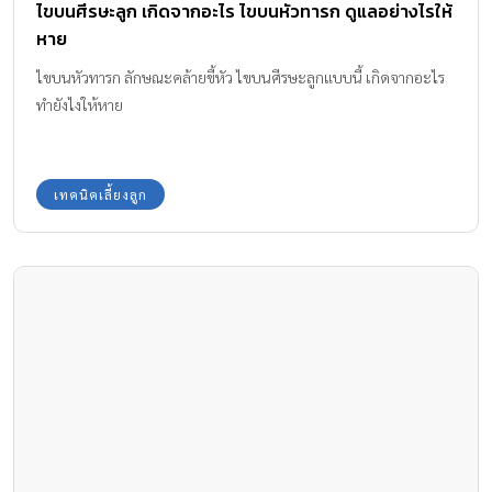
ไขบนศีรษะลูก เกิดจากอะไร ไขบนหัวทารก ดูแลอย่างไรให้
หาย
ไขบนหัวทารก ลักษณะคล้ายขี้หัว ไขบนศีรษะลูกแบบนี้ เกิดจากอะไร
ทำยังไงให้หาย
เทคนิคเลี้ยงลูก