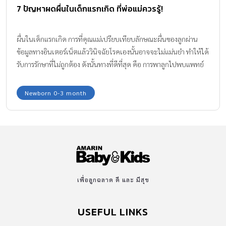
7 ปัญหาผดผื่นในเด็กแรกเกิด ที่พ่อแม่ควรรู้!
ผื่นในเด็กแรกเกิด การที่คุณแม่เปรียบเทียบลักษณะผื่นของลูกผ่าน
ข้อมูลทางอินเตอร์เน็ตแล้ววินิจฉัยโรคเองนั้นอาจจะไม่แม่นยำ ทำให้ได้
รับการรักษาที่ไม่ถูกต้อง ดังนั้นทางที่ดีที่สุด คือ การพาลูกไปพบแพทย์
ตรวจค่ะ ผื่นที่คล้ายลักษณะที่คุณแม่กล่าวนั้นมี 7 ประเภท
Newborn 0-3 month
เพื่อลูกฉลาด ดี และ มีสุข
USEFUL LINKS