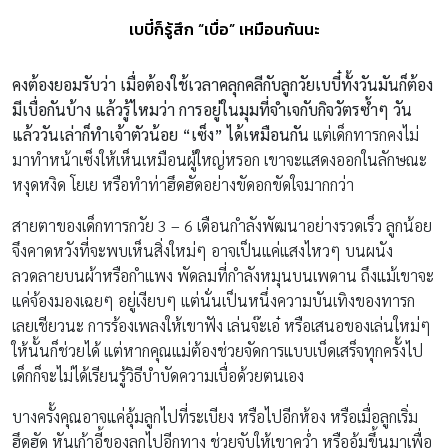
เบบี๋ก็รู้สึก “เบื่อ” เหมือนกันนะ
คงต้องยอมรับว่า เมื่อต้องใช้เวลาคลุกคลีกับลูกวัยเบบี๋ทั้งวันมันก็ต้อง
มีเบื่อกันบ้าง แล้วรู้ไหมว่า การอยู่ในมุมที่จำเจกับกิจวัตรซ้ำๆ วัน
แล้ววันเล่าก็ทำเจ้าตัวน้อย “เซ็ง” ได้เหมือนกัน
แต่เด็กทารกคงไม่
มาทำหน้าเซ็งให้เห็นเหมือนผู้ใหญ่หรอก เขาจะแสดงออกในลักษณะ
หงุดหงิด โยเย หรือทำท่าฮึดฮัดอย่างขัดอกขัดใจมากกว่า
สายตาของเด็กทารกวัย 3 – 6 เดือนกำลังพัฒนาอย่างรวดเร็ว ลูกน้อย
จึงคาดหวังที่จะพบเห็นสิ่งใหม่ๆ อาจเป็นแค่แสงไหวๆ บนผนัง
ลวดลายบนผ้าหรือกำแพง พัดลมที่กำลังหมุนบนเพดาน ถึงแม้เขาจะ
แค่จ้องมองเฉยๆ อยู่เงียบๆ แต่นั่นเป็นหนึ่งความบันเทิงของทารก
เลยเชียวนะ การร้องเพลงให้เขาฟัง เล่นจ๊ะเอ๋ หรือเสนอของเล่นใหม่ๆ
ให้นั้นก็ช่วยได้ แต่หากคุณแม่ต้องช่วยจัดการแบบเบ็ดเสร็จทุกครั้งไป
เด็กก็จะไม่ได้เรียนรู้วิธีบำบัดความเบื่อด้วยตนเอง
บางครั้งคุณอาจแค่อุ้มลูกไปที่ระเบียง หรือไปอีกห้อง หรือเมื่อลูกเริ่ม
ฮึดฮัด หันเก้าอี้ของลูกไปอีกทาง ช่วยจับให้เขาคว่ำ หรืออุ้มขึ้นมาเพื่อ