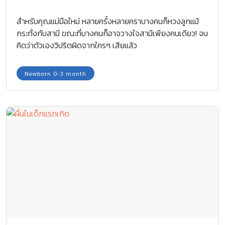
สำหรับคุณแม่มือใหม่ หลายครั้งหลายคราบางคนก็หวงลูกแม้
กระทั่งกับสามี ขณะที่บางคนก็อาจวางใจสามีเพียงคนเดียว! จน
คิดว่าตัวเองวิปริตผิดจากใครๆ เสียแล้ว
Newborn 0-3 month