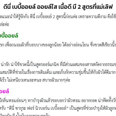
ดีนี่ เบบี้ออยล์ ออยล์ใส เนื้อดี มี
2
สูตรที่แม่เลิฟ
อแนะนำให้รู้จักกับ ดีนี่ เบบี้ออยล์ 2 สูตรนี้ก่อนค่ะ เพราะความดีงาม คือใช้
ล่ะค่ะ
บบี้ออยล์
 เพื่อถนอมผิวที่บอบบางของลูกน้อย ได้อย่างอ่อนโยน ซึ่งขวดสีเขียวนี้
ล์” น่ารัก น่าใช้ขวดนี้เป็นสูตรออร์แกนิค ที่มีส่วนผสมของสารสกัดจากธร
สมบัติที่ช่วยในเรื่องการเติมเต็ม และเก็บกักความชุ่มชื้นให้กับผิวได้ดีมากๆ
ได้เร็ว ไม่เหนียวเหนอะหนะ สบายผิวมากๆค่ะ
ออยล์
 มีกลิ่นหอมอ่อนๆ ทาบำรุงผิวแล้วขอบอกว่าผิวหอม อยากกอด น่าฟัดทั้งวัน
บ “ดีนี่ ซากุระ ฟอร์ นิวบอร์น เบบี้ออยล์” เป็นสูตรที่ช่วยบำรุงให้ผิวลูกท
ระ วิตามินอี น้ำมันดอกทานตะวัน