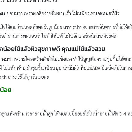
วคือแม่ชอบมาก เพราะเกลี่ยง่ายซึมซาบเร็ว ไม่เหนียวเหนอะหนะที่ผิว
ม่มั่นใจได้เลยว่าปลอดภัยต่อผิวลูกน้อย เพราะปราศจากสารอันตรายที่ก่อให้เก
อล์ ผ่านการทดสอบว่าไม่ทำให้แพ้ ไฮโปอัลเลอร์เจนิกเทสด้วยค่ะ
์ลูกน้อยใช้แล้วผิวสุขภาพดี คุณแม่ใช้แล้วสวย
งมาก เพราะโครงสร้างผิวยังไม่แข็งแรง ทำให้สูญเสียความชุ่มชื้นได้ตลอดเว
ม่แห้งกร้าน ผิวชุ่มชื้น เนียนนุ่ม น่าสัมผัส
ทีมแม่ABK
มีเคล็ดลับในการดู
ะ สามารถใช้ได้ทุกวันเลยค่ะ
กน้อย
ผิวลูกแห้งกร้าน เวลาอาบน้ำลูก ให้หยดเบบี้ออยล์ใส่ในน้ำอาบน้ำสัก 3-4 หย