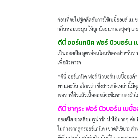
ก่อนที่จะไปรู้เคล็ดลับการใช้เบบี้ออยล์ แม่ข
กลิ่นหอมละมุน ให้ลูกน้อยน่ากอดสุดๆ เลย
ดีนี่ ออร์แกนิค ฟอร์ นิวบอร์น เ
เป็นออยล์ใส สูตรอ่อนโยนพิเศษสำหรับทารก
เพื่อผิวทารก
“ดีนี่ ออร์แกนิค ฟอร์ นิวบอร์น เบบี้ออย
ทานตะวัน อโลเวล่า ซึ่งสารสกัดเหล่านี้มีคุณ
พอทาที่ผิวแล้วเนื้อออยล์จะซึมซาบลงผิว
ดีนี่ ซากุระ ฟอร์ นิวบอร์น เบบี้
ออยล์ใส ขวดสีชมพูน่ารัก น่าใช้มากๆ ค่ะ
ไม่ต่างจากสูตรออร์แกนิค (ขวดสีเขียว) สำหรั
ที่เป็นประโยชน์ต่อผิว นั่นก็คือ ดอกซากุ