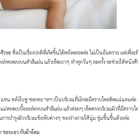
ะ ซึ่งเป็นเรื่องปกติที่เกิดขึ้นได้หลังคลอดค่ะ ไม่เป็นอันตราย แต่เพื่อเพ
้ออยล์หยดลงบนสำลีแผ่น แล้วเช็ดเบาๆ ทำทุกวันๆ ละครั้ง จะช่วยให้หนัง
า แขน หลังใบหู ซอกคอ ฯลฯ เป็นบริเวณที่มักจะมีคราบไคลติดแน่นอนค่ะ 
ม่หยดเบบี้ออยล์ลงบนสำลีแผ่น แล้วค่อยๆ เช็ดตรงบริเวณผิวที่มีคราบไ
การบำรุงผิวบริเวณข้อพับต่างๆ ของร่างกายให้นุ่ม ชุ่มชื้นขึ้นด้วยค่ะ
า ขอบเอว กับผ้าอ้อม