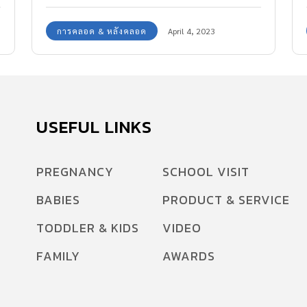
สร้างสมองเรียนรู้ไว และสร้างภูมิคุ้มกันที่แข็งแรงให้
การคลอด & หลังคลอด
April 4, 2023
กับลูกน้อยตั้งแต่แรกคลอด กองบรรณาธิการ
Amarin Baby & Kids มีคำแนะนำในการดูแล เด็ก
ผ่าคลอด มาฝากค่ะ
USEFUL LINKS
PREGNANCY
SCHOOL VISIT
BABIES
PRODUCT & SERVICE
TODDLER & KIDS
VIDEO
FAMILY
AWARDS