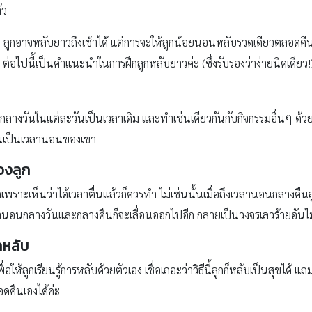
้ว
อดึก ลูกอาจหลับยาวถึงเช้าได้ แต่การจะให้ลูกน้อยนอนหลับรวดเดียวตลอดคืน
ัว ต่อไปนี้เป็นคำแนะนำในการฝึกลูกหลับยาวค่ะ (ซึ่งรับรองว่าง่ายนิดเดียว!
งวันในแต่ละวันเป็นเวลาเดิม และทำเช่นเดียวกันกับกิจกรรมอื่นๆ ด้ว
นไหนเป็นเวลานอนของเขา
องลูก
พราะเห็นว่าได้เวลาตื่นแล้วก็ควรทำ ไม่เช่นนั้นเมื่อถึงเวลานอนกลางคืนล
วลานอนกลางวันและกลางคืนก็จะเลื่อนออกไปอีก กลายเป็นวงจรเลวร้ายอันไ
กหลับ
พื่อให้ลูกเรียนรู้การหลับด้วยตัวเอง เชื่อเถอะว่าวิธีนี้ลูกก็หลับเป็นสุขได้ 
อดคืนเองได้ค่ะ