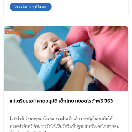
เท่าทัน และได้รับการดูแลจากหมอหัวใจในเด็กอย่างถูกต้องรวดเร็ว ก็
โรคเด็ก & อุบัติเหตุ
จะช่วยลดความรุนแรงและเพิ่มโอกาสให้ลูกน้อยเติบโตได้อย่างแข็ง
แรง สารบัญบทความ ทำความรู้จัก “โรคหัวใจในเด็ก” คืออะไร อาการ
เป็นอย่างไร สาเหตุของโรคหัวใจในเด็ก ที่ควรเฝ้าระวัง รักษาโรคหัวใจ
ในเด็ก โดยกุมารแพทย์โรคหัวใจเฉพาะทาง กุมารแพทย์โรคหัวใจ
เฉพาะทาง ที่โรงพยาบาลวิภาวดี ทำความรู้จัก “โรคหัวใจในเด็ก” คือ
อะไร อาการเป็นอย่างไร โรคหัวใจในเด็กสามารถแบ่งออกเป็น 2
ประเภทหลัก คือโรคหัวใจพิการแต่กำเนิด ซึ่งเกิดจากโครงสร้างหัวใจ
ผิดปกติตั้งแต่อยู่ในครรภ์ มีทั้งชนิดเขียวและไม่เขียว และโรคหัวใจที่
เกิดขึ้นภายหลัง เช่น โรคคาวาซากิ ไข้รูมาติก และกล้ามเนื้อหัวใจ
อักเสบจากเชื้อไวรัส ซึ่งอาจรุนแรงจนนำไปสู่ภาวะหัวใจวายเฉียบพลัน
ได้ สังเกตสัญญาณเตือนโรคหัวใจในเด็กจากอาการเหนื่อยง่าย หายใจ
หอบขณะออกกำลังกาย หรือเหนื่อยจนตัวเขียวคล้ำบริเวณริมฝีปาก
แม่เตรียมเฮ!! คาดอนุมัติ เด็กไทย หยอดโรต้าฟรี ปี63
และเล็บขณะดูดนม ร่วมกับอาการน้ำหนักไม่ขึ้นตามเกณฑ์ เลี้ยงไม่โต
หน้ามืด เป็นลม เหงื่อออกมากผิดปกติบริเวณศีรษะ และมีเสียงหัวใจ
เต้นผิดปกติจากการตรวจโดยแพทย์ หากพบอาการเหล่านี้ ศูนย์กุมาร
ไวรัสโรต้าต้นเหตุของโรคท้องร่วงในเด็กเล็ก ภาครัฐจึงส่งเสริมให้
เวช โรงพยาบาลวิภาวดี แนะนำให้พาเด็กมาพบแพทย์เฉพาะทางเพื่อ
หยอดโรต้าฟรี ด้วยการจัดให้เป็นวัคซีนพื้นฐานสำหรับเด็กไทยทุกคน
ตรวจวินิจฉัยอย่างละเอียดทันที สาเหตุของโรคหัวใจในเด็ก ที่ควรเฝ้า