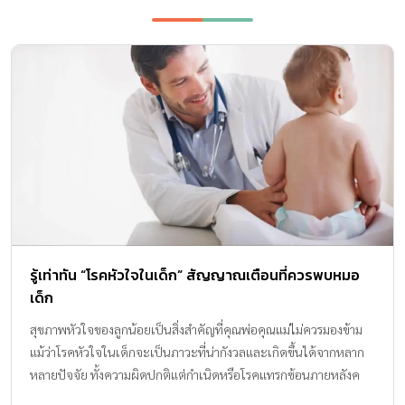
รู้เท่าทัน “โรคหัวใจในเด็ก” สัญญาณเตือนที่ควรพบหมอ
เด็ก
สุขภาพหัวใจของลูกน้อยเป็นสิ่งสำคัญที่คุณพ่อคุณแม่ไม่ควรมองข้าม
แม้ว่าโรคหัวใจในเด็กจะเป็นภาวะที่น่ากังวลและเกิดขึ้นได้จากหลาก
หลายปัจจัย ทั้งความผิดปกติแต่กำเนิดหรือโรคแทรกซ้อนภายหลังค
ลอด แต่หากคุณเข้าใจถึงสาเหตุ สามารถสังเกตสัญญาณเตือนได้อย่าง