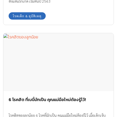
ตั้งแต่แรกเกิด เริ่มต้นปี 2563
ระวัง โรคหัวใจในเด็กเกิดได้จากหลายปัจจัย ทั้งจากพันธุกรรมและสิ่ง
แวดล้อมที่ส่งผลต่อพัฒนาการของหัวใจทารกตั้งแต่ในครรภ์ หมอเด็ก
โรคเด็ก & อุบัติเหตุ
จากโรงพยาบาลวิภาวดี ขอสรุปสาเหตุสำคัญที่ต้องเฝ้าระวังดังนี้ อายุ
ของคุณแม่: การตั้งครรภ์ในช่วงอายุน้อยกว่า […]
6 โรคฮิต ที่เบบี๋มักเป็น คุณแม่มือใหม่ต้องรู้ไว้!
โรคฮิตของลูกน้อย 6 โรคที่มักเป็น คุณแม่มือใหม่ต้องรู้ไว้ เมื่อเด็กเจ็บ