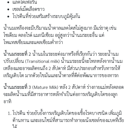
แลคโตเฟอริน
เซลล์เม็ดเลือดขาว
โปรตีนที่ช่วยเสริมสร้างระบบภูมิคุ้มกัน
น้ำนมเหลืองจะมีปริมาณน้ำตาลแลคโตสไม่สูงมาก มีแร่ธาตุ เช่น
โซเดียม คลอไรด์ แมกนีเซียม อยู่สูงกว่าน้ำนมระยะอื่น แต่
โพแทสเซียมและแคลเซียมต่ำกว่า
น้ำนมระยะที่ 2
น้ำนมในระยะต่อมาหรือที่เรียกกันว่า ระยะน้ำนม
ปรับเปลี่ยน (Transitional milk) น้ำนมระยะนี้จะไหลหลังจากน้ำนม
เหลืองและอาจผลิตจนถึง 2 สัปดาห์ มีส่วนประกอบสำหรับทารกให้
เจริญเติบโต มากด้วยไขมันและน้ำตาลที่ดีต่อพัฒนาการของทารก
น้ำนมระยะที่ 3
(Mature Milk) หลัง 2 สัปดาห์ ร่างกายแม่หลังคลอด
จะผลิตน้ำนมที่มีสารอาหารหลักจำเป็นต่อการเจริญเติบโตของลูก
อาทิ
โปรตีน ช่วยยับยั้งการเจริญเติบโตของเชื้อโรคบางชนิด เพิ่มภูมิ
ต้านทาน และเอนไซม์ที่สามารถทำลายผนังเซลล์ของแบคทีเรีย
ได้