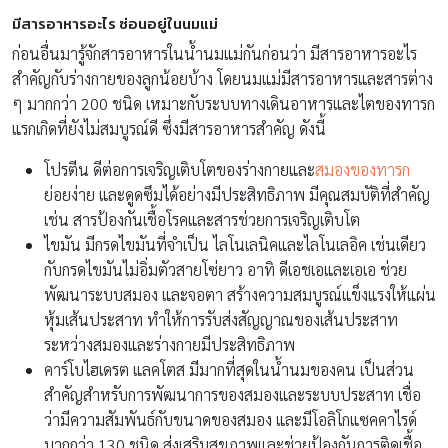
มีสารอาหารอะไร ซ่อนอยู่ในนมแม่
ก่อนอื่นมารู้จักสารอาหารในน้ำนมแม่กันก่อนว่า มีสารอาหารอะไร
สำคัญกับร่างกายของลูกน้อยบ้าง โดยนมแม่มีสารอาหารและสารต่าง
ๆ มากกว่า 200 ชนิด เหมาะกับระบบทางเดินอาหารและไตของทารก
แรกเกิดที่ยังไม่สมบูรณ์ดี ซึ่งมีสารอาหารสำคัญ ดังนี้
โปรตีน ดีต่อการเจริญเติบโตของร่างกายและ
สมองของทารก
ย่อยง่าย และดูดซึมได้อย่างมีประสิทธิภาพ มีคุณสมบัติที่สำคัญ
เช่น สารป้องกันเชื้อโรคและสารช่วยการเจริญเติบโต
ไขมัน มีกรดไขมันที่จำเป็น ไลโนเลนิคและไลโนเลอิค เช่นเดียว
กับกรดไขมันไม่อิ่มตัวสายโซ่ยาว อาทิ ดีเอชเอและเอเอ ช่วย
พัฒนาระบบสมอง และจอตา สร้างความสมบูรณ์แข็งแรงให้แผ่น
หุ้มเส้นประสาท ทำให้การรับส่งสัญญาณของเส้นประสาท
ระหว่างสมองและร่างกายมีประสิทธิภาพ
คาร์โบไฮเดรต แลคโตส มีมากที่สุดในน้ำนมของคน เป็นส่วน
สำคัญสำหรับการพัฒนาการของสมองและระบบประสาท เชื่อ
ว่ามีความสัมพันธ์กับขนาดของสมอง และมีโอลิโกแซคคาไรด์
มากกว่า 130 ชนิด ส่งเสริมสุขภาพและช่วยป้องกันการติดเชื้อ