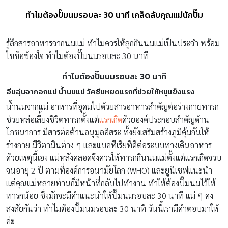
ทำไมต้องปั๊มนมรอบละ 30 นาที เคล็ดลับคุณแม่นักปั๊ม
รู้ลึกสารอาหารจากนมแม่ ทำไมควรให้ลูกกินนมแม่เป็นประจำ พร้อม
ไขข้อข้องใจ ทำไมต้องปั๊มนมรอบละ 30 นาที
ทำไมต้องปั๊มนมรอบละ 30 นาที
อิ่มอุ่นจากอกแม่ น้ำนมแม่ วัคซีนหยดแรกที่ช่วยให้หนูแข็งแรง
น้ำนมจากแม่ อาหารที่อุดมไปด้วยสารอาหารสำคัญต่อร่างกายทารก
ช่วยหล่อเลี้ยงชีวิตทารกตั้งแต่
แรกเกิด
ด้วยองค์ประกอบสำคัญด้าน
โภชนาการ มีสารต่อต้านอนุมูลอิสระ ทั้งยังเสริมสร้างภูมิคุ้มกันให้
ร่างกาย มีวิตามินต่าง ๆ และแบคทีเรียที่ดีต่อระบบทางเดินอาหาร
ด้วยเหตุนี้เอง แม่หลังคลอดจึงควรให้ทารกกินนมแม่ตั้งแต่แรกเกิดจวบ
จนอายุ 2 ปี ตามที่องค์การอนามัยโลก (WHO) และยูนิเซฟแนะนำ
แต่คุณแม่หลายท่านก็มีหน้าที่กลับไปทำงาน ทำให้ต้องปั๊มนมไว้ให้
ทารกน้อย ซึ่งมักจะมีคำแนะนำให้ปั๊มนมรอบละ 30 นาที แม่ ๆ คง
สงสัยกันว่า ทำไมต้องปั๊มนมรอบละ 30 นาที วันนี้เรามีคำตอบมาให้
ค่ะ