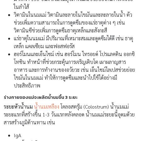
ในลำไส้
วิตามินในนมแม่ วิตามินละลายในไขมันและละลายในน้ำ ตัว
ช่วยเพิ่มความสามารถในการดูดซึมของแร่ธาตุต่าง ๆ เช่น
วิตามินซีช่วยเพิ่มการดูดซึมธาตุเหล็กและสังกะสี
แร่ธาตุในนมแม่ มีปริมาณที่เหมาะสมและดูดซึมได้ดี เช่น ธาตุ
เหล็ก แคลเซียม และฟอสฟอรัส
ฮอร์โมนและเอ็นไซม์ เช่น ฮอร์โมน ไทรอยด์ โปรแลคติน ออกซิ
โทซิน ทำหน้าที่ช่วยกระตุ้นการเจริญเติบโต เผาผลาญสาร
อาหาร และการทำงานของอวัยวะ เช่น เอ็นไซม์ไลเปสช่วยย่อย
ไขมันในนมแม่ ทำให้การดูดซึมและนำไปใช้ได้อย่างมี
ประสิทธิภาพ
ร่างกายของแม่จะผลิตน้ำนมขึ้น 3 ระยะ
ระยะหัวน้ำนม
น้ำนมเหลือง
โคลอสตรุ้ม (Colostrum) น้ำนมแม่
ระยะแรกที่สร้างขึ้น 1-3 วันแรกหลังคลอด น้ำนมแม่ระยะนี้อุดมด้วย
สารสร้างภูมิต้านทาน เช่น
IgA