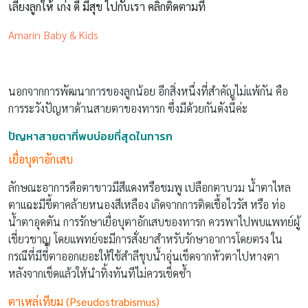
เลี้ยงลูกให้ เก่ง ดี มีสุข ไปกับเรา คลิกติดตามที่
Amarin Baby & Kids
นอกจากการพัฒนาการของลูกน้อย อีกสิ่งหนึ่งที่สำคัญไม่เเพ้กัน คือ
การระวังปัญหาด้านสายตาของทารก ซึ่งมีด้วยกันดังนี้ค่ะ
ปัญหาสายตาที่พบบ่อยที่สุดในทารก
เยื่อบุตาอักเสบ
ลักษณะอาการคือตาขาวมีสีเเดงหรือชมพู เปลือกตาบวม น้ำตาไหล
ตาเเฉะมีขี้ตาคล้ายหนองสีเหลือง เกิดจากการติดเชื้อไวรัส หรือ ท่อ
น้ำตาอุดตัน การรักษาเยื่อบุตาอักเสบของทารก ควรพาไปพบแพทย์ผู้
เชี่ยวชาญ โดยเเพทย์จะมีการสั่งยาสำหรับรักษาอาการโดยตรง ใน
กรณีที่มีขี่้ตาออกเยอะให้ใช้สำลีชุบน้ำอุ่นเช็ดจากหัวตาไปหางตา
หลังจากเช็ดเเล้วให้นำทิ้งทันทีไม่ควรเช็ดซ้ำ
ตาเหล่เทียม
(Pseudostrabismus)