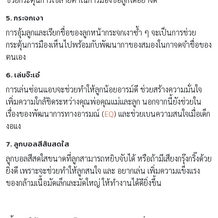
5. กระจกเงา
การอุ้มลูกเเละเรียกชื่อของลูกหน้ากระจกเงาซ้ำ ๆ จะเป็นการช่วย
กระตุ้นการมืองเห็นไปพร้อมกับพัฒนากาของสมองในกาจดจำชื่อของ
ตนเอง
6. เล่นจ๊ะเอ๋
การเล่นซ่อนแอบจะช่วยทำให้ลูกน้อยอารม์ดี ช่วยสร้างความมั่นใจ
เพิ่มความใกล้ชิดระหว่างคุณพ่อคุณเเม่เเละลูก นอกจากนี้ยังช่วยใน
เรื่องของพัฒนาการทางอารมณ์ (
EQ
) เเละช่วยเบนความสนใจเมื่อเด็ก
งอเเง
7. ลูกบอลสีสันสดใส
ลูกบอลสีสดใสขนาดที่ลูกสามารถหยิบจับได้ หรือถ้ามีเสียงกรุ๊งกริ๊งด้วย
ยิ่งดี เพราะจะช่วยทำให้ลูกสนใจ เเละ อยากเล่น เพิ่มความเเข็งเเรง
ของกล้ามเนื้อมัดเล็กเละมัดใหญ่ ให้ทำงานได้ดียิ่งขึ้น