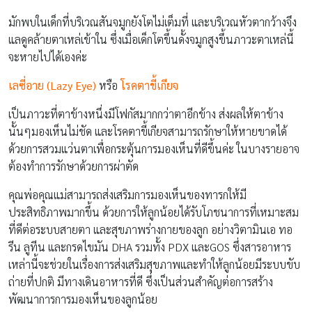
มักพบในเด็กที่บริเวณสันจมูกยังโตไม่เต็มที่ และบริเวณหัวตากว้างจึง
แลดูคล้ายตาเหล่เข้าใน ซึ่งเมื่อเด็กโตขึ้นดั้งจมูกสูงขึ้นภาวะตาเหล่นี้
จะหายไปได้เองค่ะ
เลซี่อาย (Lazy Eye)
หรือ
โรคตาขี้เกียจ
เป็นภาวะที่ตาข้างหนึ่งมีโฟกัสมากกว่าตาอีกข้าง ส่งผลให้ตาข้าง
นั้นๆมองเห็นไม่ชัด และโรคตาขี้เกียจสามารถรักษาให้หายขาดได้
ด้วยการสวมแว่นตาเพื่อกระตุ้นการมองเห็นที่ดีขึ้นค่ะ ในบางรายอาจ
ต้องทำการรักษาด้วยการผ่าตัด
คุณพ่อคุณแม่สามารถส่งเสริมการมองเห็นของทารกให้มี
ประสิทธิภาพมากขึ้น ด้วยการให้ลูกน้อยได้รับโภชนาการที่เหมาะสม
ที่ดีต่อระบบสายตา และสุขภาพร่างกายของลูก อย่างวิตามินเอ ทอ
รีน ลูทีน และกรดไขมัน DHA รวมทั้ง PDX และGOS ซึ่งสารอาหาร
เหล่านี้จะช่วยในเรื่องการส่งเสริมสุขภาพและทำให้ลูกน้อยมีระบบขับ
ถ่ายที่ปกติ มีทางเดินอาหารที่ดี ซึ่งเป็นส่วนสำคัญต่อการสร้าง
พัฒนาการการมองเห็นของลูกน้อย