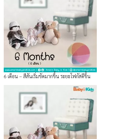
6 เดือน – สีสันเริ่มชัดมากขึ้น ระยะโฟกัสดีขึ้น