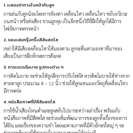
1. เเสดงท่าทางใบหน้ากับลูก
การเล่นกับลูกน้อยโดยการจ้องตา เคลื่อนไหว เคลื่อนไหว ขยับอวัยวะ
บนหน้า หรือส่งเสียง ชวนลูกคุย เป็นอีกหนึ่งวิธีที่ฝึกให้ลูกได้มีการ
โฟกัสภาพตรงหน้า
2. ของเล่นกรุ๊งกริ๊งสีสันสดใส
เขย่าให้มีเสียงเคลื่อนไหวให้มองตาม ลูกจะตื่นตามองหาที่มาของ
เสียงเป็นการฝึกทักษะการสังเกต
3. การเเขวนโมบาย รูปทรงต่าง ๆ
การติดโมบาย จะช่วยให้ลูกฝึกการปรับโฟกัส ควรติดโมบายให้ห่างจาก
สายตาลูก ประมาณ 8 – 12 นิ้ว ช่วยให้ลูกเเหนมองวัตถุที่เคลื่อนไหว
มีกาจดจ่อ
4. หนังสือภาพที่มีสีสันสดใส
การใช้น้ำเสียงโทนต่ำเเละสูงสลับไปมาระหว่างเล่าเรื่อง พร้อมกับ
หนังสือภาพที่มีสีสดใส จะช่วยเพิ่มพัฒนาการของลูกทั้งเรื่องของการ
ได้ยิน เเละเรื่องของความจำ โดยเฉพาะภาพที่มีตัวอักษรใหญ่ ๆ จะ
ช่วยกระตุ้นการใช้สายตาในการมองขอลูกได้อย่างดี