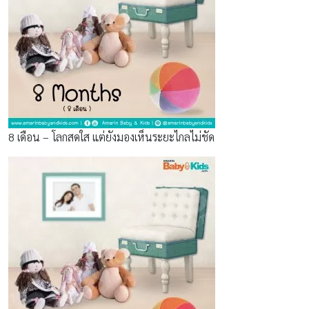
8 เดือน – โลกสดใส แต่ยังมองเห็นระยะไกลไม่ชัด