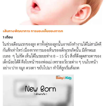
เส้นทางพัฒนาการ การมองเห็นของทารก
1 เดือน
ในช่วงเดือนเเรกของลูก ตาทั้งคู่ของลูกนั้นอาจยังทำงานได้ไม่สามัคคี
กันสักเท่าไหร่ เนื่องจากการมองเห็นของเด็กเเรกเกิดนั้น มีลักษณะ
เบลอ ๆ ไม่ชัด เห็นได้ในระยะห่าง 8 – 15 นิ้ว สิ่งที่ดึงดูดสายตาของ
เด็กน้อยได้ดี คือใบหน้าของพ่อเเม่ เพราะอวัยวะต่าง ๆ บนใบหน้า
อย่าง ปาก จมูก ดวงตา ขยับไปมา ทำให้ลูกเริ่มสังเกต