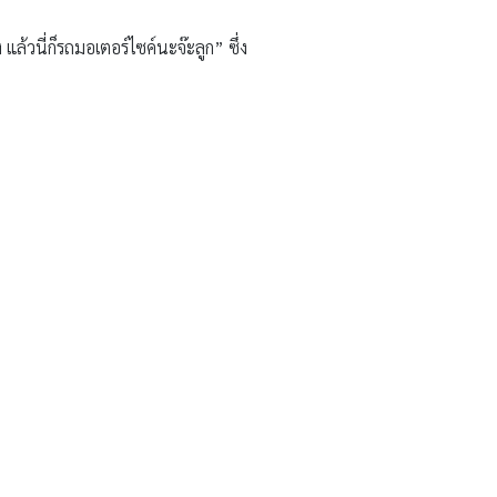
ล้วนี่ก็รถมอเตอร์ไซค์นะจ๊ะลูก” ซึ่ง