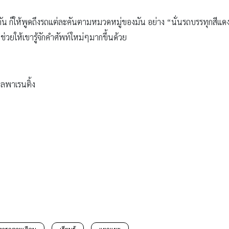
ัน ก็ให้พูดถึงรถแต่ละคันตามหมวดหมู่ของมัน อย่าง “นั่นรถบรรทุกสีแดง แ
ช่วยให้เขารู้จักคำศัพท์ใหม่ๆมากขึ้นด้วย
ลพาเรนติ้ง