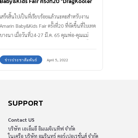
Baby&Kids Fair ครั้งที่20 “DragKooler
(แดรกคูลเลอร์) ผ้าเปียกสมุนไพรเช็ดตัว
เสร็จสิ้นไปเป็นที่เรียบร้อยแล้วนะคะสำหรับงาน
ลดไข้เด็ก” ที่มีประสิทธิภาพในการเช็ดตัว
Amarin Baby&Kids Fair ครั้งที่20 ที่จัดขึ้นที่ไบเทค
ลดไข้ได้ดีกว่าใช้ผ้าชุบน้ำ 2 เท่า
บางนา เมื่อวันที่24-27 มี.ค. 65 คุณพ่อ-คุณแม่
หลายๆท่าน ที่ได้ไปร่วมงาน คงจะได้เห็นและซื้อ
ติดบ้านกันไปแล้วคนละกล่องสองกล่องแน่ๆเลย
ข่าวประชาสัมพันธ์
April 5, 2022
สำหรับเจ้าผ้าเปียกเช็ดตัวลดไข้ DragKooler (แดรก
คูลเลอร์) นวัตกรรมใหม่ป้ายแดงที่เป็นไอเทมที่มา
แรงที่สุดในงานเลยก็ว่าได้
SUPPORT
Contact US
บริษัท เอเอ็มอี อิมเมจิเนทีฟ จำกัด
ในเครือ บริษัท อมรินทร์ คอร์เปอเรชั่นส์ จำกัด