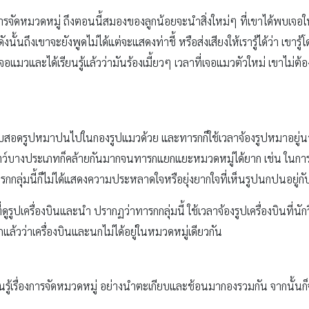
ัดหมวดหมู่ ถึงตอนนี้สมองของลูกน้อยจะนำสิ่งใหม่ๆ ที่เขาได้พบเจอในช
 ดังนั้นถึงเขาจะยังพูดไม่ได้แต่จะแสดงท่าชี้ หรือส่งเสียงให้เรารู้ได้ว่า เขาร
อแมวและได้เรียนรู้แล้วว่ามันร้องเมี้ยวๆ เวลาที่เจอแมวตัวใหม่ เขาไม่ต้องเรีย
บสอดรูปหมาปนไปในกองรูปแมวด้วย และทารกก็ใช้เวลาจ้องรูปหมาอยู่นานกว่า ซ
ตว์บางประเภทก็คล้ายกันมากจนทารกแยกแยะหมวดหมู่ได้ยาก เช่น ในการวิจัย
กกลุ่มนี้ก็ไม่ได้แสดงความประหลาดใจหรือยุ่งยากใจที่เห็นรูปนกปนอยู่กับร
ที่ดูรูปเครื่องบินและนำ ปรากฏว่าทารกกลุ่มนี้ ใช้เวลาจ้องรูปเครื่องบิน
แล้วว่าเครื่องบินและนกไม่ได้อยู่ในหมวดหมู่เดียวกัน
ียนรู้เรื่องการจัดหมวดหมู่ อย่างนำตะเกียบและช้อนมากองรวมกัน จากนั้น