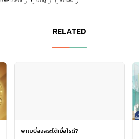
ทารกตามเดือน
เรียนรู้
แยกแยะ
RELATED
พาเบบี๋ลงสระได้เมื่อไรดี?