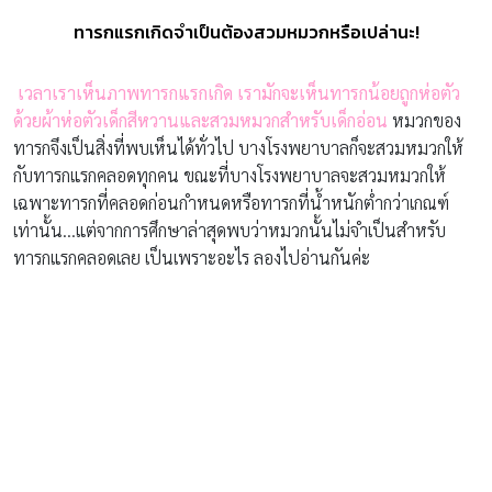
ทารกแรกเกิดจำเป็นต้องสวมหมวกหรือเปล่านะ!
เวลาเราเห็นภาพทารกแรกเกิด เรามักจะเห็นทารกน้อยถูกห่อตัว
ด้วยผ้าห่อตัวเด็กสีหวานและสวมหมวกสำหรับเด็กอ่อน
หมวกของ
ทารกจึงเป็นสิ่งที่พบเห็นได้ทั่วไป บางโรงพยาบาลก็จะสวมหมวกให้
กับทารกแรกคลอดทุกคน ขณะที่บางโรงพยาบาลจะสวมหมวกให้
เฉพาะทารกที่คลอดก่อนกำหนดหรือทารกที่น้ำหนักต่ำกว่าเกณฑ์
เท่านั้น…แต่จากการศึกษาล่าสุดพบว่าหมวกนั้นไม่จำเป็นสำหรับ
ทารกแรกคลอดเลย เป็นเพราะอะไร ลองไปอ่านกันค่ะ
1.
หมวกทำให้คุณแม่ได้กลิ่นจากตัวของเบบี๋ได้ไม่เต็มที่
คนที่เป็นแม่คงรู้ดีว่าไม่มีกลิ่นไหนหอมเท่ากลิ่นตัวของลูก กลิ่น
ของลูกที่คุณแม่ชอบ ช่วยกระตุ้นการสร้างฮอร์โมนอ๊อกซิโทซิน ที่
ช่วยสร้างสายใยรักและผูกพันระหว่างแม่กับลูก ฮอร์โมนนี้ช่วย
เรื่องการหลั่งน้ำนมของคุณแม่หลังคลอด และช่วยให้คุณแม่รู้สึก
คลายกังวลได้ด้วยค่ะ ดังนั้นคุณแม่สูดกลิ่นหอมๆ จากศีรษะของ