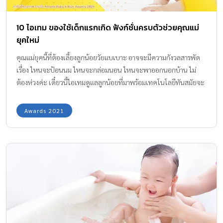
เบาแรงเบาใจคุณแม่ขึ้นเยอะแน่นอน และที่สำคัญยังได้รับการันตี
คุณภาพรางวัล จาก Amarin Baby & Kids Awards 2021 ด้วยค่ะ
แนะของดี..การันตีด้วยรางวัล! สุดยอดผลิตภัณฑ์ทำความ
สะอาดผิวและผมของลูกน้อย แม่มือใหม่ห้ามพลาด
หากคุณแม่กำลังมองหาแชมพูสบู่เหลวให้ลูกน้อย ต้องห้ามพลาด!! ทีม
แม่ ABK มีของดีมาแนะนำ..การันตีด้วยรางวัล!! กับสุดยอดผลิตภัณฑ์
ทำความสะอาดผิวและผมสำหรับเด็ก มีให้เลือกด้วยกัน 3 สูตร ใช้ได้
ตั้งแต่แรกเกิด อาบน้ำ-สระในขวดเดียว สะอาดปลอดภัย ไร้สารระคาย