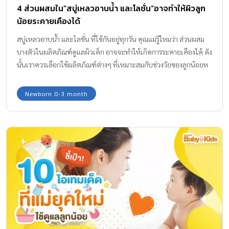
10 ไอเทม ของใช้เด็กแรกเกิด ฟังก์ชั่นครบตัวช่วยคุณแม่
ยุคใหม่
คุณแม่ยุคนี้ที่ต้องเลี้ยงลูกน้อยวัยแบเบาะ อาจจะมีความกังวลสารพัด
เรื่อง ไหนจะป้อนนม ไหนจะกล่อมนอน ไหนจะพาออกนอกบ้าน ไม่
ต้องห่วงค่ะ เดี๋ยวนี้ไอเทมดูแลลูกน้อยที่มาพร้อมเทคโนโลยีทันสมัยจะ
เป็นตัวช่วยคุณแม่ดูแลลูกน้อยได้อย่างมีประสิทธิภาพมากขึ้น กอง
บรรณาธิการ Amarin Baby & Kidsขอแนะนำ 10 ไอเทม ของใช้เด็กแรก
Awards 2021
เกิด ให้คุณแม่ลองเก็บไว้เป็นช้อปปิ้งลิสต์ บอกเลยว่าฟังก์ชั่นแน่น ช่วย