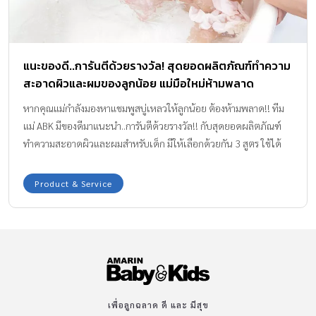
เคือง จะมีอะไรบ้าง..ไปดูกันเลย!
Product & Service
เพื่อลูกฉลาด ดี และ มีสุข
USEFUL LINKS
PREGNANCY
BABIES
TODDLER & KIDS
FAMILY
SCHOOL VISIT