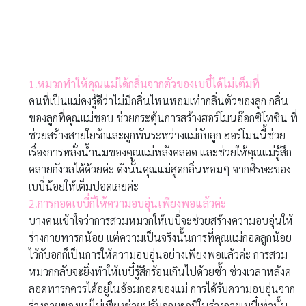
เบบี๋น้อยให้เต็มปอดเลยค่ะ
2.
การกอดเบบี๋ก็ให้ความอบอุ่นเพียงพอแล้วค่ะ
บางคนเข้าใจว่าการสวมหมวกให้เบบี๋จะช่วยสร้างความอบอุ่นให้
ร่างกายทารกน้อย แต่ความเป็นจริงนั้นการที่คุณแม่กอดลูกน้อย
ไว้กับอกก็เป็นการให้ความอบอุ่นอย่างเพียงพอแล้วค่ะ การสวม
หมวกกลับจะยิ่งทำให้เบบี๋รู้สึกร้อนเกินไปด้วยซ้ำ ช่วงเวลาหลังค
ลอดทารกควรได้อยู่ในอ้อมกอดของแม่ การได้รับความอบอุ่นจาก
ร่างกายของแม่ไม่เพียงช่วยปรับอุณหภูมิในร่างกายเบบี๋เท่านั้น
แต่ยังช่วยปรับอารมณ์ ความรู้สึก และสร้างความผูกพันไป
พร้อมๆ กันด้วย
ถึงคราวที่คุณแม่จะถอดหมวกของทารกน้อย และสูดกลิ่นหอมๆ จาก
ศีรษะของลูกให้ชื่นใจแล้วค่ะ
ที่มา: http://www.bellybelly.com.au/baby/no-hats-on-
newborn-babies/
https://mobile.facebook.com/notes/นมแม่/ช่วงเวลาพิเศษ