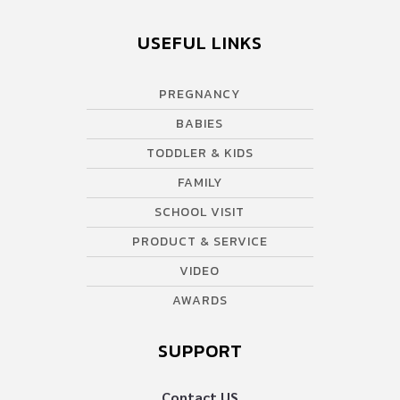
PRODUCT & SERVICE
VIDEO
AWARDS
SUPPORT
Contact US
บริษัท เอเอ็มอี อิมเมจิเนทีฟ จำกัด
ในเครือ บริษัท อมรินทร์ คอร์เปอเรชั่นส์ จำกัด (มหาชน)
Tel : 0-2422-9999 ต่อ 4510
สนใจลงโฆษณากับเว็บไซต์ Amarin Baby&Kids
Tel : 02-422-9999 ต่อ 4775
Email :
abkofficial@amarin.co.th
Report an issue or send feedback
0-2422-9999 ต่อ 4180