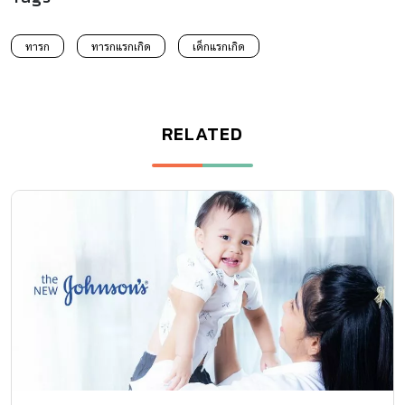
4 ส่วนผสมใน”สบู่เหลวอาบน้ำ และโลชั่น”อาจทำให้ผิวลูก
น้อยระคายเคืองได้
สบู่เหลวอาบน้ำ และโลชั่น ที่ใช้กันอยู่ทุกวัน คุณแม่รู้ไหมว่า ส่วนผสม
บางตัวในผลิตภัณฑ์ดูแลผิวเด็ก อาจจะทำให้เกิดการระคายเคืองได้ ดัง
นั้นเราควรเลือกใช้ผลิตภัณฑ์ต่างๆ ที่เหมาะสมกับช่วงวัยของลูกน้อยห
รือผลิตภัณฑ์สำหรับเด็กเท่านั้น พร้อมอ่านข้อมูลผลิตภัณฑ์ก่อนเลือกใช้
นะคะ
Newborn 0-3 month