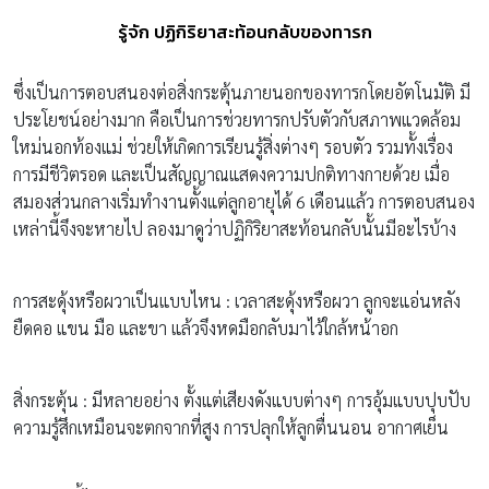
รู้จัก ปฏิกิริยาสะท้อนกลับของทารก
ซึ่งเป็นการตอบสนองต่อสิ่งกระตุ้นภายนอกของทารกโดยอัตโนมัติ มี
ประโยชน์อย่างมาก คือเป็นการช่วยทารกปรับตัวกับสภาพแวดล้อม
ใหม่นอกท้องแม่ ช่วยให้เกิดการเรียนรู้สิ่งต่างๆ รอบตัว รวมทั้งเรื่อง
การมีชีวิตรอด และเป็นสัญญาณแสดงความปกติทางกายด้วย เมื่อ
สมองส่วนกลางเริ่มทำงานตั้งแต่ลูกอายุได้ 6 เดือนแล้ว การตอบสนอง
เหล่านี้จึงจะหายไป ลองมาดูว่าปฏิกิริยาสะท้อนกลับนั้นมีอะไรบ้าง
การสะดุ้งหรือผวาเป็นแบบไหน : เวลาสะดุ้งหรือผวา ลูกจะแอ่นหลัง
ยืดคอ แขน มือ และขา แล้วจึงหดมือกลับมาไว้ใกล้หน้าอก
สิ่งกระตุ้น : มีหลายอย่าง ตั้งแต่เสียงดังแบบต่างๆ การอุ้มแบบปุบปับ
ความรู้สึกเหมือนจะตกจากที่สูง การปลุกให้ลูกตื่นนอน อากาศเย็น