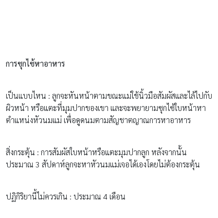
การซุกไซ้หาอาหาร
เป็นแบบไหน : ลูกจะหันหน้าตามขณะแม่ใช้นิ้วมือสัมผัสและไล้ไปกับ
ผิวหน้า หรือแตะที่มุมปากของเขา และจะพยายามซุกไซ้ใบหน้าหา
ตำแหน่งหัวนมแม่ เพื่อดูดนมตามสัญชาตญาณการหาอาหาร
สิ่งกระตุ้น : การสัมผัสใบหน้าหรือแตะมุมปากลูก หลังจากนั้น
ประมาณ 3 สัปดาห์ลูกจะหาหัวนมแม่เจอได้เองโดยไม่ต้องกระตุ้น
ปฏิกิริยานี้ไม่ควรเกิน : ประมาณ 4 เดือน