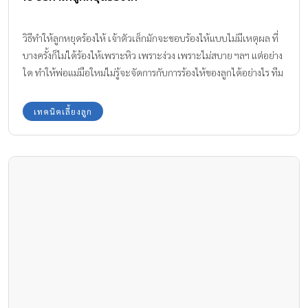
วิธีทำให้ลูกหยุดร้องไห้ เจ้าตัวเล็กมักจะชอบร้องไห้แบบไม่มีเหตุผล ที่
บางครั้งก็ไม่ได้ร้องไห้เพราะหิว เพราะง่วง เพราะไม่สบาย ฯลฯ แต่อย่าง
ใด ทำให้พ่อแม่มือใหม่ไม่รู้จะจัดการกับการร้องไห้ของลูกได้อย่างไร ทีม
งาน Amarin Baby & Kids มี 10 วิธีทำให้ลูกหยุดร้องไห้ ที่ไม่ว่าลูกจะ
ร้องไห้ด้วยเหตุผลใด คุณพ่อคุณแม่ก็สามารถนำมาปรับใช้เพื่อช่วยลูก
เทคนิคเลี้ยงลูก
ให้หยุดร้องไห้อย่างได้ผลค่ะ