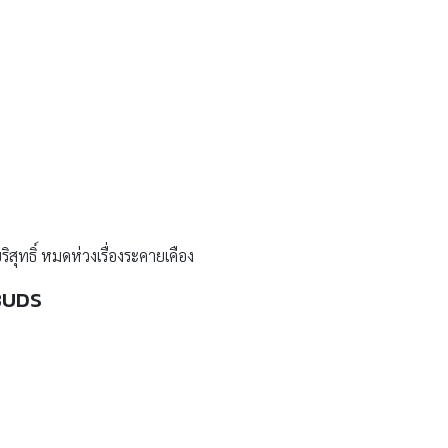
สุทธิ์ หมดห่วงเรื่องระคายเคือง
BUDS