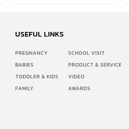
สุขภาพเด็ก มีแบรนด์ใดบ้าง MOMMY’S CHOICE:
UHT MILK AWARD นมกล่องในดวงใจคุณแม่ที่
อุดมด้วยสารอาหารมีประโยชน์ต่อการเติบโตของ
ลูกน้อย ทั้ง DHA และ ARA เป็นส่วนประกอบสำคัญ
USEFUL LINKS
ในการสร้างเซลล์สมองในปริมาณที่เหมาะสม
ขนาดกล่องจับถนัดมือ สะดวกให้ลูกพกไปไหนมา
PREGNANCY
SCHOOL VISIT
ไหนได้ EDITOR’S CHOICE: UHT MILK
BABIES
PRODUCT & SERVICE
AWARD Dutchmill GENi Vi-Q+ แตกต่างจากนม
UHT อื่นๆ ที่เพิ่มลูทีนธรรมชาติจากผงกีวี่สกัด มี
TODDLER & KIDS
VIDEO
ส่วนช่วยในการมองเห็น และโอเมก้า ซึ่งประโยชน์
FAMILY
AWARDS
ต่อการทำงานสมอง จำเป็นอย่างยิ่งต่อลูกน้อยวัย
เรียน MOMMY’S CHOICE: HEALTHY DRINK
FOR KIDS AWARD เป็นซุปไก่สกัดที่เด็กๆ ดื่มง่าย
ด้วยรสชาติของช็อกโกลตเข้มข้น […]