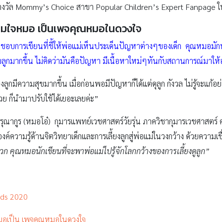
ารางวัล Mommy’s Choice สาขา Popular Children’s Expert Fanpage ใน
ตามใจหมอ
เป็น
เพจคุณหมอในดวงใจ
ชอบการเขียนที่ชี้ให้พ่อแม่เห็นประเด็นปัญหาต่างๆของเด็ก คุณหมอมักทำ
าใจลูกมากขึ้น ไม่คิดว่ามันคือปัญหา มีเนื้อหาใหม่ๆทันกับสถานการณ์มา
ลูกมีความสุขมากขึ้น เมื่อก่อนพอมีปัญหาก็ได้แต่ดุลูก กังวล ไม่รู้จะแก้
ย ก็นำมาปรับใช้ได้เยอะเลยค่ะ”
 อรุณากูร (หมอโอ๋) กุมารแพทย์เวชศาสตร์วัยรุ่น ภาควิชากุมารเวชศาส
งค์ความรู้ด้านจิตวิทยาเด็กและการเลี้ยงลูกสู่พ่อแม่ในวงกว้าง ด้วยความเชื่
บวก
คุณหมอนักเขียนที่จะพาพ่อแม่ไปรู้จักโลกกว้างของการเลี้ยงดูลูก
”
rds 2020
จหมอเป็น เพจคุณหมอในดวงใจ