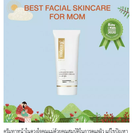
ครีมทาหน้าในดวงใจคุณแม่ด้วยคุณสมบัติในการดูแลผิว แก้ไขปัญหา