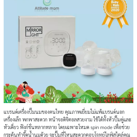
แบรนด์เครื่องปั๊มนมของคนไทย คุณภาพเยี่ยมไม่แพ้แบรนด์นอก
เครื่องเล็ก พกพาสะดวก หน้าจอดิจิตอลสวยงาม ใช้ได้ทั้งหัวปั๊มคู่และ
หัวเดี่ยว ฟังก์ชั่นหลากหลาย โดยเฉพาะโหมด spin mode เพื่อช่วย
กระตุ้นทำจี๊ดน้ำนมด้วย จะปั๊มที่ไหนสะดวกตอบโจทย์ไลฟ์สไตล์คุณ