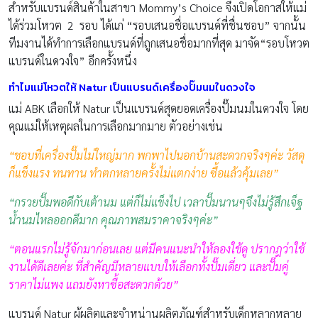
สำหรับแบรนด์สินค้าในสาขา Mommy’s Choice จึงเปิดโอกาสให้แม่
ได้ร่วมโหวต 2 รอบ ได้แก่ “รอบเสนอชื่อแบรนด์ที่ชื่นชอบ” จากนั้น
ทีมงานได้ทำการเลือกแบรนด์ที่ถูกเสนอชื่อมากที่สุด มาจัด“รอบโหวต
แบรนด์ในดวงใจ” อีกครั้งหนึ่ง
ทำไมแม่โหวตให้ Natur
เป็นแบรนด์เครื่องปั๊มนมในดวงใจ
แม่ ABK เลือกให้ Natur เป็นแบรนด์สุดยอดเครื่องปั๊มนมในดวงใจ โดย
คุณแม่ให้เหตุผลในการเลือกมากมาย ตัวอย่างเช่น
“ชอบที่เครื่องปั๊มไม่ใหญ่มาก พกพาไปนอกบ้านสะดวกจริงๆค่ะ วัสดุ
ก็แข็งแรง ทนทาน ทำตกหลายครั้งไม่แตกง่าย ซื้อแล้วคุ้มเลย”
“กรวยปั๊มพอดีกับเต้านม แต่ก็ไม่แข็งไป เวลาปั๊มนานๆจึงไม่รู้สึกเจ็ฐ
น้ำนมไหลออกดีมาก คุณภาพสมราคาจริงๆค่ะ”
“ตอนแรกไม่รู้จักมาก่อนเลย แต่มีคนแนะนำให้ลองใช้ดู ปรากฎว่าใช้
งานได้ดีเลยค่ะ ที่สำคัญมีหลายแบบให้เลือกทั้งปั๊มเดี่ยว และปั๊มคู่
ราคาไม่แพง แถมยังหาซื้อสะดวกด้วย”
แบรนด์ Natur ผู้ผลิตและจำหน่านผลิตภัณฑ์สำหรับเด็กหลากหลาย