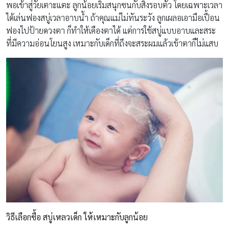
พอเข้าสู่วัยเตาะแตะ ลูกน้อยเริ่มสนุกซนกับสิ่งรอบตัว โดยเฉพาะเวลา
ได้เล่นฟองสบู่เวลาอาบน้ำ ถ้าคุณแม่ไม่ทันระวัง ลูกเผลอเอามือเปื้อน
ฟองไปป้ายดวงตา ก็ทำให้เคืองตาได้ แต่การใช้สบู่แบบอาบและสระ
ที่มีความอ่อนโยนสูง เหมาะกับเด็กที่ถึงจะสระผมแล้วเข้าตาก็ไม่แสบ
วิธีเลือกซื้อ สบู่เหลวเด็ก ให้เหมาะกับลูกน้อย