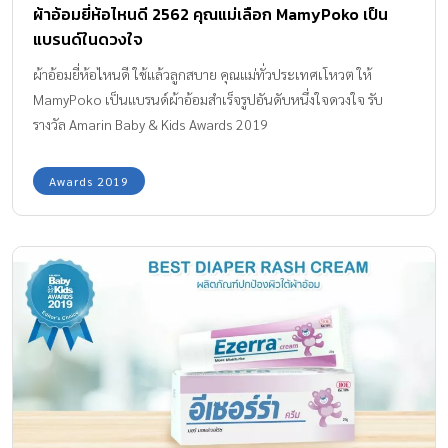
ผ้าอ้อมยี่ห้อไหนดี 2562 คุณแม่เลือก MamyPoko เป็น
แบรนด์ในดวงใจ
ผ้าอ้อมยี่ห้อไหนดี ใช้แล้วลูกสบาย คุณแม่ทั่วประเทศเโหวต ให้
MamyPoko เป็นแบรนด์ผ้าอ้อมสำเร็จรูปอันดับหนึ่งใจดวงใจ รับ
รางวัล Amarin Baby & Kids Awards 2019
Awards 2019