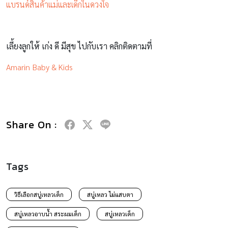
แบรนด์สินค้าแม่และเด็กในดวงใจ
เลี้ยงลูกให้ เก่ง ดี มีสุข ไปกับเรา คลิกติดตามที่
Amarin Baby & Kids
Share On :
Tags
วิธีเลือกสบู่เหลวเด็ก
สบู่เหลว ไม่แสบตา
สบู่เหลวอาบน้ำ สระผมเด็ก
สบู่เหลวเด็ก