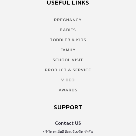
USEFUL LINKS
PREGNANCY
BABIES
TODDLER & KIDS
FAMILY
SCHOOL VISIT
PRODUCT & SERVICE
VIDEO
AWARDS
SUPPORT
Contact US
บริษัท เอเอ็มอี อิมเมจิเนทีฟ จำกัด