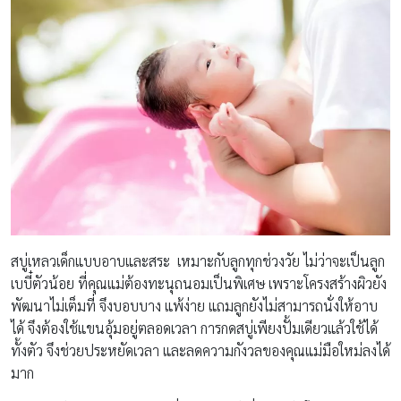
สบู่เหลวเด็กแบบอาบและสระ เหมาะกับลูกทุกช่วงวัย ไม่ว่าจะเป็นลูก
เบบี๋ตัวน้อย ที่คุณแม่ต้องทะนุถนอมเป็นพิเศษ เพราะโครงสร้างผิวยัง
พัฒนาไม่เต็มที่ จึงบอบบาง แพ้ง่าย แถมลูกยังไม่สามารถนั่งให้อาบ
ได้ จึงต้องใช้แขนอุ้มอยู่ตลอดเวลา การกดสบู่เพียงปั้มเดียวแล้วใช้ได้
ทั้งตัว จึงช่วยประหยัดเวลา และลดความกังวลของคุณแม่มือใหม่ลงได้
มาก