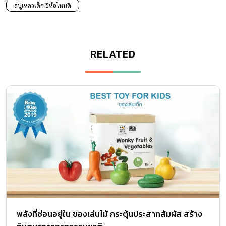
สบู่เหลวเด็ก ยี่ห้อไหนดี
RELATED
พลังที่ซ่อนอยู่ใน ของเล่นไม้ กระตุ้นประสาทสัมผัส สร้าง