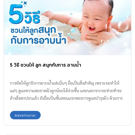
เลือด เหมาะสำหรับผู้ที่ต้องการดูแลสุขภาพสมอง หัวใจ และตับ รวมถึง
คุณแม่ให้นมบุตร ที่มีภาวะท่อน้ำนมอุดตัน ผลิตภัณฑ์นมสำหรับแม่ท้อง
Mommy Choice: […]
5 วิธี ชวนให้ ลูก สนุกกับการ อาบน้ำ
การหัดให้ลูกรักการอาบน้ำแต่เนิ่นๆ ถือเป็นสิ่งสำคัญ เพราะจะทำให้
แม่ๆ ดูแลความสะอาดผิวลูกน้อยได้ง่ายขึ้น และนอกจากจะช่วยชำระ
ล้างสิ่งสกปรกแล้ว ยังถือเป็นขั้นตอนแรกของการดูแลบำรุงผิว ด้วยการ
ใช้ผลิตภัณฑ์ที่อ่อนโยนในการอาบน้ำ ช่วยให้ผิวชุ่มชื้นสุขภาพดี เนื่อง
จากเด็กๆ มักจะผิวบอบบางแพ้ง่าย เพราะยังไม่มีการเจริญเติบโตที่
Advertorial
สมบูรณ์ เมื่อเจออะไรระคายเคือง ก็ทำให้ไม่สบายตัว งอแงได้ง่าย ทีม
แม่ ABK มาแนะนำ 5 วิธีที่จะช่วยให้ ลูกๆ สนุกกับการอาบน้ำมากขึ้นค่ะ!