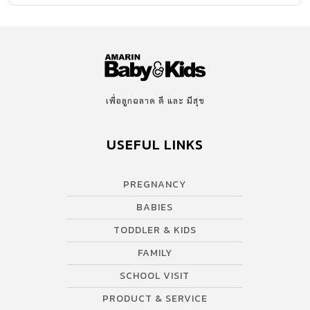
ครั้งที่ 1 นักปรัชญาชาวออสเตรียชื่อ รูดอล์ฟ สไตเนอร์ (Rudolf
Steiner) ได้ก่อตั้งโรงเรียนวอลดอร์ฟแห่งแรกเพื่อตอบสนองความ
ต้องการสังคมหลังสงคราม เป็นแนวทางการศึกษาใหม่ที่ เน้นการ
เยียวยา ฟื้นฟูสังคม ผ่านศิลปะและปรัชญา นักเรียนกลุ่มแรกคือลูกของ
คนงานในโรงงานยาสูบวอลดอร์ฟ – แอสโทเรีย (Waldorf-Astoria)
ประเทศเยอรมนี เพื่อให้เด็ก ๆ ได้รับการศึกษาที่ดีและครอบคลุมทุก
เพื่อลูกฉลาด ดี และ มีสุข
ด้านจริง ๆ โรงเรียนที่ไม่เหมือนใคร วอลดอร์ฟต้องการให้เด็กๆ ได้
เติบโตอย่างที่ควรจะเป็นจริงๆ ไม่พยายามเพิ่มสิ่งเร้าและกระตุ้นความ
USEFUL LINKS
อยากรู้อยากเห็นให้เกินวัย ดังนั้นการดูแล, สื่อการสอน-อุปกรณ์-ข้าว
ของเครื่องใช้ และสภาพแวดล้อม จะมีความเรียบง่ายมาก ๆ แตกต่าง
PREGNANCY
จากระบบการเรียนที่เราคุ้นเคยกัน มาดูกันว่า เด็ก ๆ เรียนอย่างไรกัน
บ้าง […]
BABIES
TODDLER & KIDS
FAMILY
SCHOOL VISIT
PRODUCT & SERVICE