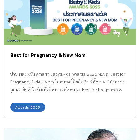
Best for Pregnancy & New Mom
ประกาศรางวัล Amarin Baby&Kids Awards. 2025 หมวด Best for
Pregnancy & New Mom ในหมวดนี้มีผลิตภัณฑ์ทั้งหมด 10 สาขา มา
ดูกันว่าสินค้าใดบ้างที่ได้รับรางวัลในหมวด Best for Pregnancy &
New Mom สำหรับคุณแม่ตั้งครรภ์ ผลิตภัณฑ์เสริมโภชนาการคุณแม่ตั้ง
ครรภ์ Mommy Choice: BEST MATERNITY SUPPLEMENT MEGA We
Awards 2025
care Lecithin 1200 mg ผลิตภัณฑ์เสริมอาหารจากเลซิตินคุณภาพสูง
ช่วย บำรุงสมอง เสริมความจำ และลดความเสี่ยงภาวะสมองเสื่อม ช่วย
บำรุงและฟื้นฟูการทำงานของตับ ลดไขมันพอกตับ พร้อมทั้ง ลดระดับ
ไขมันและโคเลสเตอรอลในเลือด เพื่อป้องกันโรคหัวใจและหลอด