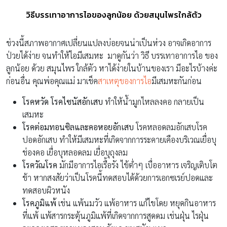
วิธีบรรเทาอาการไอของลูกน้อย ด้วยสมุนไพรใกล้ตัว
ช่วงนี้สภาพอากาศเปลี่ยนแปลงบ่อยจนน่าเป็นห่วง อาจเกิดอาการ
ป่วยได้ง่าย จนทำให้ไอมีเสมหะ มาดูกันว่า วิธี บรรเทาอาการไอ ของ
ลูกน้อย ด้วย สมุนไพร ใกล้ตัว หาได้ง่ายในบ้านของเรา มีอะไรบ้างค่ะ
ก่อนอื่น คุณพ่อคุณแม่ มาเช็ค
สาเหตุของการไอ
มีเสมหะกันก่อน
โรคหวัด โรคไซนัสอักเสบ
ทำให้น้ำมูกไหลลงคอ กลายเป็น
เสมหะ
โรคต่อมทอนซิลและคอหอยอักเสบ
โรคหลอดลมอักเสบโรค
ปอดอักเสบ ทำให้มีเสมหะที่เกิดจากการระคายเคืองบริเวณเยื่อบุ
ช่องคอ เยื่อบุหลอดลม เยื่อบุถุงลม
โรควัณโรค
มักมีอาการไอเรื้อรัง ไข้ต่ำๆ เบื่ออาหาร เจริญเติบโต
ช้า หากสงสัยว่าเป็นโรคนี้ทดสอบได้ด้วยการเอกซเรย์ปอดและ
ทดสอบผิวหนัง
โรคภูมิแพ้
เช่น แพ้นมวัว แพ้อาหาร แก้ไขโดย หยุดกินอาหาร
ที่แพ้ แพ้สารกระตุ้นภูมิแพ้ที่เกิดจากการสูดดม เช่นฝุ่น ไรฝุ่น