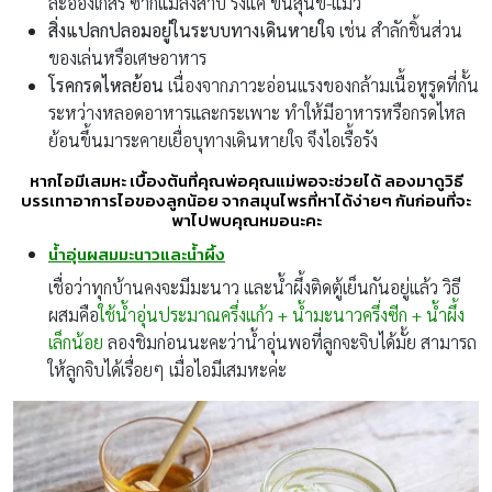
ละอองเกสร ซากแมลงสาบ รังแค ขนสุนัข-แมว
สิ่งแปลกปลอมอยู่ในระบบทางเดินหายใจ
เช่น สำลักชิ้นส่วน
ของเล่นหรือเศษอาหาร
โรคกรดไหลย้อน
เนื่องจากภาวะอ่อนแรงของกล้ามเนื้อหูรูดที่กั้น
ระหว่างหลอดอาหารและกระเพาะ ทำให้มีอาหารหรือกรดไหล
ย้อนขึ้นมาระคายเยื่อบุทางเดินหายใจ จึงไอเรื้อรัง
หากไอมีเสมหะ เบื้องต้นที่คุณพ่อคุณแม่พอจะช่วยได้ ลองมาดูวิธี
บรรเทาอาการไอของลูกน้อย จากสมุนไพรที่หาได้ง่ายๆ กันก่อนที่จะ
พาไปพบคุณหมอนะคะ
น้ำอุ่นผสมมะนาวและน้ำผึ้ง
เชื่อว่าทุกบ้านคงจะมีมะนาว และน้ำผึ้งติดตู้เย็นกันอยู่แล้ว วิธี
ผสมคือ
ใช้น้ำอุ่นประมาณครึ่งแก้ว + น้ำมะนาวครึ่งซีก + น้ำผึ้ง
เล็กน้อย
ลองชิมก่อนนะคะว่าน้ำอุ่นพอที่ลูกจะจิบได้มั้ย สามารถ
ให้ลูกจิบได้เรื่อยๆ เมื่อไอมีเสมหะค่ะ