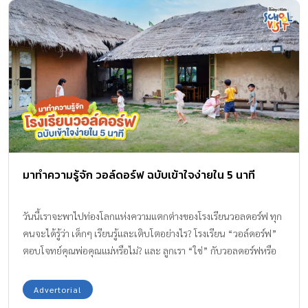
1. เตรียมอุณหภูมิน้ำให้ไม่อุ่น หรือเย็นจนเกินไป น้ำร้อนเกินไปจะ
ทำให้ผิวบอบบางของลูกแห้ง ทำให้เกิดปัญหาการระคายเคืองตามมา
แต่ถ้าน้ำเย็นเกินไปก็จะทำให้ลูกรู้สึกหนาว ไม่อยากอาบน้ำ การให้ ลูก
อาบน้ำ อุณหภูมิห้องดีที่สุด สำหรับบ้านเราที่อากาศร้อน ควรอาบน้ำให้
ลูกวันละ 2-3ครั้ง ตอนสายกับตอนบ่ายและตอนเย็น 2. หาของเล่น
หรือนิทานลอยน้ำ เพื่อช่วยให้ลูกเพลิดเพลิน ชวนลูกให้มาสนุกกับการ
อาบน้ำด้วยของเล่นหรือเกม ที่คิดขึ้นเองระหว่างแม่ ลูก เอามาเล่นกัน
เฉพาะเวลา อาบน้ำ หรือจะเป็นนิทานลอยน้ำ หนังสือที่ทำจากวัสดุทน
น้ำ ให้ลูกสามารถอ่านระหว่างอาบน้ำได้ไม่ต้องกลัวเปียก ทำให้ลูก
เพลิดเพลินและรักการอาบน้ำยิ่งขึ้น 3. เปิดเพลง หรือร้องเพลงชวน
มาทำความรู้จัก วอล์ดอร์ฟ ฉบับเข้าใจง่ายใน 5 นาที
อาบน้ำ เพลงก็เป็นอีกหนึ่งตัวช่วยของแม่ที่ทำให้ลูกชอบอาบน้ำ […]
วันนี้เราจะพาไปท่องโลกแห่งความแตกต่างของโรงเรียนวอลดอร์ฟ ทุก
คนจะได้รู้ว่า เด็กๆ เรียนรู้และเติบโตอย่างไร? โรงเรียน “วอล์ดอร์ฟ”
ตอบโจทย์คุณพ่อคุณแม่หรือไม่? และ ลูกเรา “ใช่” กับวอลดอร์ฟหรือ
เปล่า? เตรียมตัวให้พร้อมสำหรับเรื่องราวอบอุ่น เรียบง่าย ที่เปี่ยมไป
ด้วยจินตนาการกันได้เลยค่ะ จุดเริ่มต้นของ วอล์ดอร์ฟ: เมื่อ
Advertorial
โรงงานยาสูบกลายเป็นโรงเรียน ในปี ค.ศ. 1919 หลังจากสงครามโลก