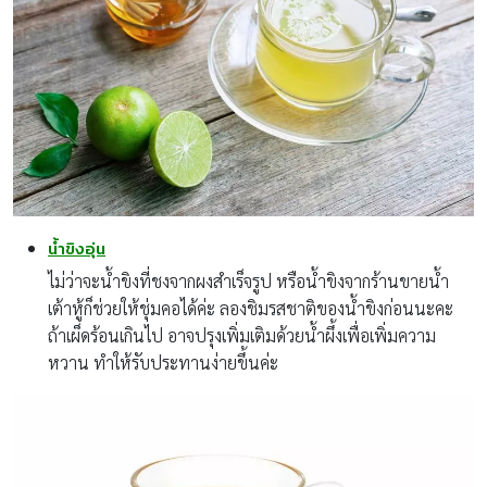
น้ำขิงอุ่น
ไม่ว่าจะน้ำขิงที่ชงจากผงสำเร็จรูป หรือน้ำขิงจากร้านขายน้ำ
เต้าหู้ก็ช่วยให้ชุ่มคอได้ค่ะ ลองชิมรสชาติของน้ำขิงก่อนนะคะ
ถ้าเผ็ดร้อนเกินไป อาจปรุงเพิ่มเติมด้วยน้ำผึ้งเพื่อเพิ่มความ
หวาน ทำให้รับประทานง่ายขึ้นค่ะ