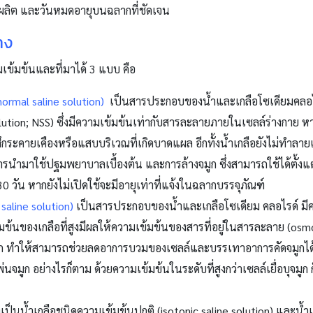
ีวันผลิต และวันหมดอายุบนฉลากที่ชัดเจน
าง
เข้มข้นและที่มาได้ 3 แบบ คือ
 normal saline solution)
เป็นสารประกอบของน้ำและเกลือโซเดียมคลอไ
lution; NSS)
ซึ่งมีความเข้มข้นเท่ากับสารละลายภายในเซลล์ร่างกาย 
้สึกระคายเคืองหรือแสบบริเวณที่เกิดบาดแผล อีกทั้งน้ำเกลือยังไม่ทำลาย
นำมาใช้ปฐมพยาบาลเบื้องต้น และการล้างจมูก ซึ่งสามารถใช้ได้ตั้งแต่
30 วัน หากยังไม่เปิดใช้จะมีอายุเท่าที่แจ้งในฉลากบรรจุภัณฑ์
 saline solution)
เป็นสารประกอบของน้ำและเกลือโซเดียม คลอไรด์ มีค
ข้นของเกลือที่สูงมีผลให้ความเข้มข้นของสารที่อยู่ในสารละลาย (
osmo
จมูก ทำให้สามารถช่วยลดอาการบวมของเซลล์และบรรเทาอาการคัดจมูกได้ด
พ่นจมูก อย่างไรก็ตาม ด้วยความเข้มข้นในระดับที่สูงกว่าเซลล์เยื่อบุจม
งที่เป็นน้ำเกลือชนิดความเข้มข้นปกติ (
isotonic saline solution)
และน้ำเ