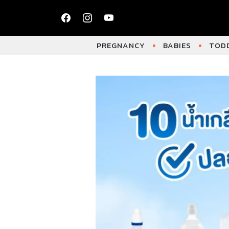
PREGNANCY
BABIES
TODD