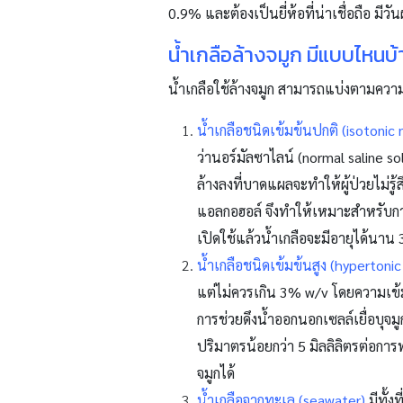
0.9% และต้องเป็นยี่ห้อที่น่าเชื่อถือ ม
น้ำเกลือล้างจมูก มีแบบไหนบ้
น้ำเกลือใช้ล้างจมูก สามารถแบ่งตามความ
น้ำเกลือชนิดเข้มข้นปกติ (isotonic
ว่านอร์มัลซาไลน์ (
normal saline so
ล้างลงที่บาดแผลจะทำให้ผู้ป่วยไม่รู
แอลกอฮอล์ จึงทำให้เหมาะสำหรับการ
เปิดใช้แล้วน้ำเกลือจะมีอายุได้นาน 
น้ำเกลือชนิดเข้มข้นสูง (hypertonic
แต่ไม่ควรเกิน 3%
w/v
โดยความเข้ม
การช่วยดึงน้ำออกนอกเซลล์เยื่อบุ
ปริมาตรน้อยกว่า 5 มิลลิลิตรต่อการ
จมูกได้
น้ำเกลือจากทะเล (
seawater)
มีทั้