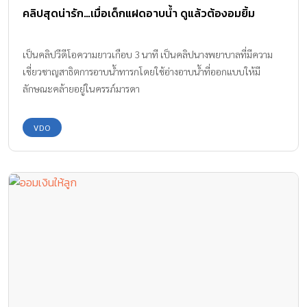
คลิปสุดน่ารัก…เมื่อเด็กแฝดอาบน้ำ ดูแล้วต้องอมยิ้ม
เป็นคลิปวีดีโอความยาวเกือบ 3 นาที เป็นคลิปนางพยาบาลที่มีความ
เชี่ยวชาญสาธิตการอาบน้ำทารกโดยใช้อ่างอาบน้ำที่ออกแบบให้มี
ลักษณะคล้ายอยู่ในครรภ์มารดา
VDO