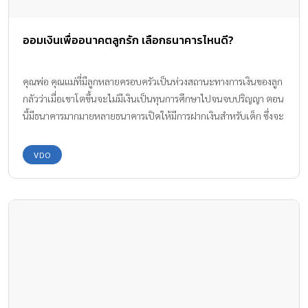
ออมเงินเพื่ออนาคตลูกรัก เลือกธนาคารไหนดี?
คุณพ่อ คุณแม่ที่มีลูกหลายครอบครัวเป็นห่วงสถานะทางการเงินของลูก
กลัวว่าเมื่อเขาโตขึ้นจะไม่มีเงินเป็นทุนการศึกษาไปจนจบปริญญา ตอน
นี้มีธนาคารมากมายหลายธนาคารเปิดให้มีการฝากเงินสำหรับเด็ก ซึ่งจะ
ได้ประโยชน์กับตัวเขาในอนาคต เรามาดูธนาคาร ออมเงินให้ลูก กันค่ะ
VDO