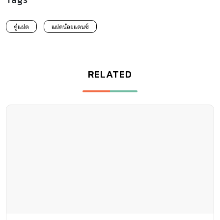
คู่แฝด
แฝดน้อยแดนซ์
RELATED