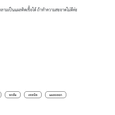
ลามเป็นแผลติดเชื้อได้ ถ้าทำความสะอาดไม่ดีค่ะ
หกล้ม
เทคนิค
แผลถลอก