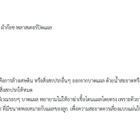
 ผ้าก๊อซ พลาสเตอร์ปิดแผล
คือการล้างเศษดิน หรือสิ่งสกปรกอื่นๆ ออกจากบาดแผล ด้วยน้ำสะอาดหรื
สิ่งสกปรกให้หมด
็ดบริเวณรอบๆ บาดแผล พยายามไม่ให้ยาฆ่าเชื้อโดนแผลโดยตรง เพราะตัวยา
า ที่มีขนาดพอเหมาะกับแผลของลูก เพื่อความสะอาดควรเลี่ยงแบบแผ่นให