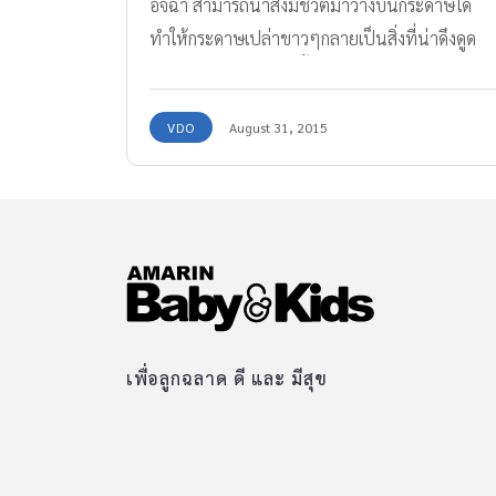
อิจฉา สามารถนำสิ่งมีชีวิตมาวางบนกระดาษได้
ทำให้กระดาษเปล่าขาวๆกลายเป็นสิ่งที่น่าดึงดูด
ชาวเนตบนยูทูปท่านนี้ มีความสามารถในการวาด
ภาพสามมิติ อย่างหาตัวจับยากในขณะเดียวกัน
VDO
August 31, 2015
เขาก็เป็นคุณพ่อของหนูน้อยคนหนึ่ง เมื่อคุณพ่อ
อยากแกล้งลูกสาวก็เลยวาดแมงมุมตัวหนึ่งซะเหมือ
นเด๊ะออกมา ถึงคุณพ่อจะขี้แกล้งแบบนี้ แต่คุณจะ
นึกไม่ถึงเลยว่าหนูน้อยจะรับมือกับ “แมงมุมยักษ์”
แบบนี้! มาดูขั้นตอนการวาด เริ่มตั้งแต่ร่างแบบกัน
เลย ลงสี ลงเงา เป็นไงล่ะ เหมือนมากเลยใช่มั้ย?
โคตรเหมือนแมงมุมจริงๆ ดูแล้วเริ่มขนลุกแล้ว ตอ
แรกอยากจะทำให้ลูกสาวตกใจซะหน่อย ไม่คิดว่า
เพื่อลูกฉลาด ดี และ มีสุข
ปฏิกิริยาที่เห็นจะออกมางี้… มาดูคลิปพร้อมเสียง
ด้วยกันเลยดีกว่า~ ต้องดูให้จบนะ เพราะหนูน้อยจะ
ทำให้คุณยิ้มไม่หุบ ขอบคุณข้อมูลและภาพจาก