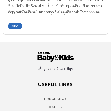
ที่แม่เป็ดยืนเฝ้าบริเวณฝาท่อน้ำและร้องก้าบๆ สุดเสียง เพื่อพยายามส่ง
สัญญาณให้คนที่ผ่านไปมา ช่วยลูกเป็ดในฝูงที่ตกลงไปในท่อ >>> จน
ในที่สุด ก็มีคนมาช่วยลูกเป็ดคืนสู่แม่เป็ดได้สำเร็จ เป็นวีดีโอที่น่ารัก
จริงๆ ขอบคุณคลิปวีดีโอจาก : Lee Kimreame
VDO
เพื่อลูกฉลาด ดี และ มีสุข
USEFUL LINKS
PREGNANCY
BABIES