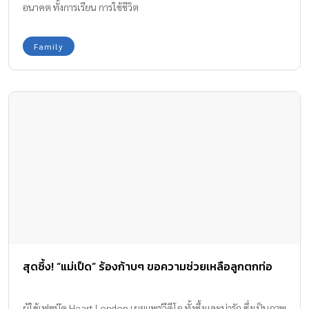
อนาคต ทั้งการเรียน การใช้ชีวิต
Family
สุดซึ้ง! “แม่เป็ด” ร้องก้าบๆ ขอความช่วยเหลือลูกตกท่อ
ผู้ใช้เฟซบุ๊ค Heart London เผยแพร่วีดีโอ ทั้งซึ้งและน่ารัก ซึ่งเป็นภาพ