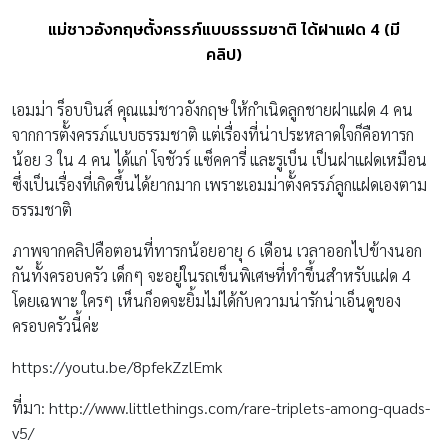
แม่ชาวอังกฤษตั้งครรภ์แบบธรรมชาติ ได้ฝาแฝด 4 (มี
คลิป)
เอมม่า ร็อบบินส์ คุณแม่ชาวอังกฤษ ให้กำเนิดลูกชายฝาแฝด 4 คน
จากการตั้งครรภ์แบบธรรมชาติ แต่เรื่องที่น่าประหลาดใจก็คือทารก
น้อย 3 ใน 4 คน ได้แก่ โจชัวร์ แซ็คคารี่ และรูเบ็น เป็นฝาแฝดเหมือน
ซึ่งเป็นเรื่องที่เกิดขึ้นได้ยากมาก เพราะเอมม่าตั้งครรภ์ลูกแฝดเองตาม
ธรรมชาติ
ภาพจากคลิปคือตอนที่ทารกน้อยอายุ 6 เดือน เวลาออกไปข้างนอก
กันทั้งครอบครัว เด็กๆ จะอยู่ในรถเข็นพิเศษที่ทำขึ้นสำหรับแฝด 4
โดยเฉพาะ ใครๆ เห็นก็อดจะยิ้มไม่ได้กับความน่ารักน่าเอ็นดูของ
ครอบครัวนี้ค่ะ
https://youtu.be/8pfekZzlEmk
ที่มา: http://www.littlethings.com/rare-triplets-among-quads-
v5/