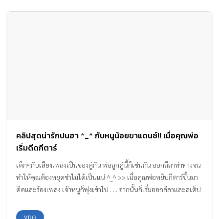
คลิปสุดน่ารักปนฮา ^_^ กับหนูน้อยขาแดนซ์!! เมื่อคุณพ่อ
เริ่มดีดกีตาร์
เด็กๆกับเสียงเพลงเป็นของคู่กัน พ่อลูกคู่นี้ก็เช่นกัน ออกลีลาท่าทางจน
ทำให้คุณต้องหยุดขำไม่ได้เป็นแน่ ^_^ >> เมื่อคุณพ่อหยิบกีตาร์ขึ้นมา
ดีดและร้องเพลง เจ้าหนูก็พุ่งเข้าไป . . . จากนั้นก็เริ่มออกลีลาและสเต็ป
เทพๆ ทั้งร้อง และเต้นพร้อมเขย่าหัวอย่างเมามันส์ ถึงเพลงจะป็อปแต่
หนูน้อยก็ร็อคไม่เบาเลยทีเดียว ว่าแต่เจ้าตัวน้อยจะ โยกมันส์สุดๆ
VDO