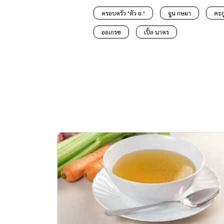
ครอบครัว ‘ตัว อ.’
จูน กษมา
ตะก
ออเกรซ
เปิ้ล นาคร