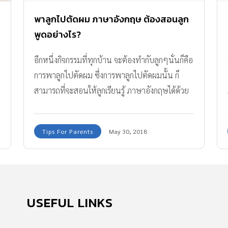
พาลูกไปตัดผม ภาษาอังกฤษ ต้องสอนลูก
พูดอย่างไร?
อีกหนึ่งกิจกรรมที่ทุกบ้าน จะต้องทำกับลูกๆนั่นก็คือ
การพาลูกไปตัดผม ซึ่งการพาลูกไปตัดผมนั้น ก็
สามารถที่จะสอนให้ลูกเรียนรู้ ภาษาอังกฤษได้ด้วย
แล้วการ พาลูกไปตัดผม ภาษาอังกฤษ จะมีประโยค
อะไรให้เรียนรู้กันบ้าง ตามมาดู อ.คริส สอนกันค่ะ
Tips For Parents
May 30, 2018
USEFUL LINKS