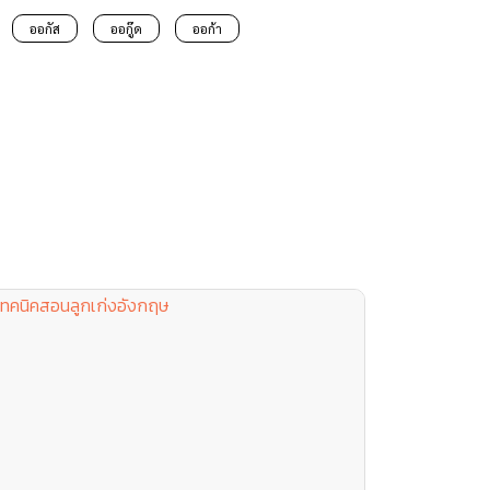
ออกัส
ออกู๊ด
ออก้า