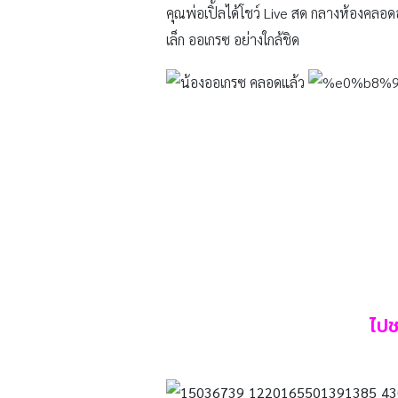
คุณพ่อเปิ้ลได้โชว์ Live สด กลางห้องคลอด
เล็ก ออเกรซ อย่างใกล้ชิด
ไปช