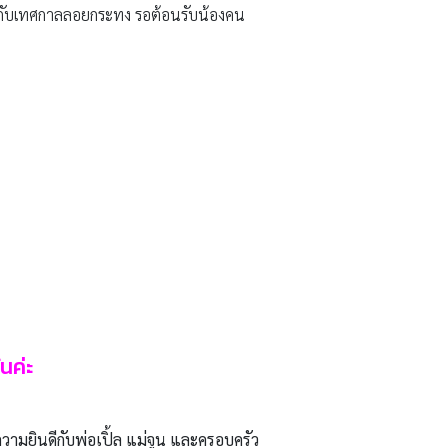
ข้ากับเทศกาลลอยกระทง รอต้อนรับน้องคน
นค่ะ
ามยินดีกับพ่อเปิ้ล แม่จูน และครอบครัว