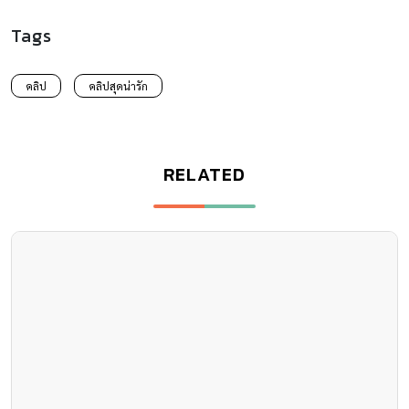
Tags
คลิป
คลิปสุดน่ารัก
RELATED