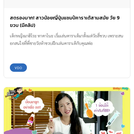
สตรองมาก! สาวน้อยญี่ปุ่นแชมป์คาราเต้สามสมัย วัย 9
ขวบ (มีคลิป)
เด็กหญิงมาฮิโระ ทาคาโนะ เริ่มเล่นคาราเต้มาตั้งแต่วัยสี่ขวบ เพราะสน
อกสนใจที่พี่ชายวัยห้าขวบฝึกเล่นคาราเต้กับคุณพ่อ
VDO