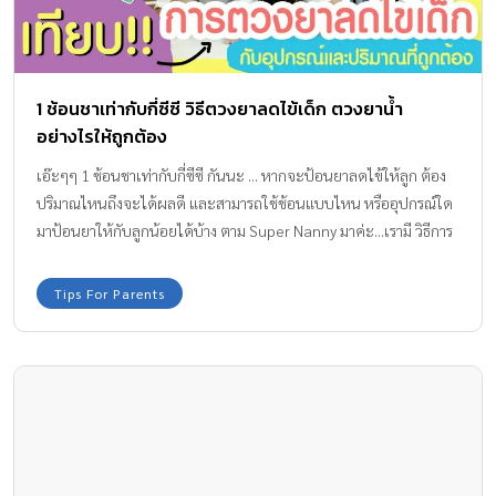
1 ช้อนชาเท่ากับกี่ซีซี วิธีตวงยาลดไข้เด็ก ตวงยาน้ำ
อย่างไรให้ถูกต้อง
เอ๊ะๆๆ 1 ช้อนชาเท่ากับกี่ซีซี กันนะ ... หากจะป้อนยาลดไข้ให้ลูก ต้อง
ปริมาณไหนถึงจะได้ผลดี และสามารถใช้ช้อนแบบไหน หรืออุปกรณ์ใด
มาป้อนยาให้กับลูกน้อยได้บ้าง ตาม Super Nanny มาค่ะ...เรามี วิธีการ
ตวงยาลดไข้เด็ก ที่ถูกต้อง มาบอกกัน
Tips For Parents