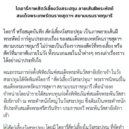
ไดอารี่ภาพสัตว์เลี้ยงวังสระปทุม ลายเส้นฝีพระหัตถ์
สมเด็จพระเทพรัตนราชสุดาฯ สยามบรมราชกุมารี
ไดอารี่ หรือสมุดบันทึก
สัตว์เลี้ยงวังสระปทุม
เป็นภาพลายเส้นฝี
พระหัตถ์ การ์ตูนประกอบเรื่อง ของสมเด็จพระเทพรัตนราชสุดาฯ
สยามบรมราชกุมารี
ไม่ว่าจะเป็นเรื่องราวของสัตว์ที่ทรงเลี้ยง หรือ
สัตว์ที่มาอาศัยภายในวัง ทั้งบนบกและในน้ำต่างๆ ทรงเล่าเรื่องราว
ได้อย่างน่าประทับใจ
คณะกรรมการก่อตั้งพิพิธภัณฑ์สมเด็จพระพันวัสสาอัยยิกาเจ้า ในวัง
สระปทุมได้จัดพิมพ์ไดอารี่ “สัตว์เลี้ยงวังสระปทุม” พระราชนิพนธ์ใน
สมเด็จพระเทพรัตนราชสุดาฯ สยามบรมราชกุมารี เพื่อนำออก
จำหน่ายโดยนำรายได้สมทบทุนก่อตั้งพิพิธภัณฑ์สมเด็จพระพันวัสสา
อัยยิกาเจ้า ณ พระตำหนักใหญ่ ในวังสระปทุม ซึ่งเดิมเป็นพระตำหนัก
ที่ประทับสมเด็จพระศรีสวรินทิรา บรมราชเทวี พระพันวัสสาอัยยิกา
เจ้า
โดยมี ไดอารี่สัตว์เลี้ยงในวังสระปทุม ที่จัดทำ