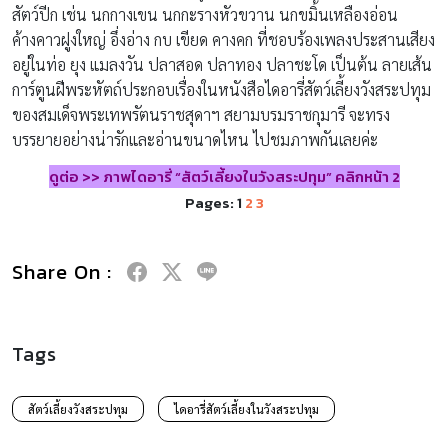
สัตว์ปีก เช่น นกกางเขน นกกะรางหัวขวาน นกขมิ้นเหลืองอ่อน
ค้างคาวฝูงใหญ่ อึ่งอ่าง กบ เขียด คางคก ที่ชอบร้องเพลงประสานเสียง
อยู่ในท่อ ยุง แมลงวัน ปลาสอด ปลาทอง ปลาชะโด เป็นต้น ลายเส้น
การ์ตูนฝีพระหัตถ์ประกอบเรื่องในหนังสือไดอารี่สัตว์เลี้ยงวังสระปทุม
ของสมเด็จพระเทพรัตนราชสุดาฯ สยามบรมราชกุมารี จะทรง
บรรยายอย่างน่ารักและอ่านขนาดไหน ไปชมภาพกันเลยค่ะ
ดูต่อ >> ภาพไดอารี่ “สัตว์เลี้ยงในวังสระปทุม” คลิกหน้า 2
Pages:
1
2
3
Share On :
Tags
สัตว์เลี้ยงวังสระปทุม
ไดอารี่สัตว์เลี้ยงในวังสระปทุม