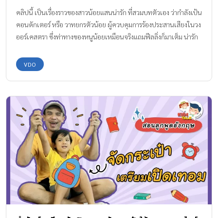
คลิปนี้ เป็นเรื่องราวของสาวน้อยแสนน่ารัก ที่สวมบทตัวเอง ว่ากำลังเป้น
คอนดักเตอร์ หรือ วาทยกรตัวน้อย ผู้ควบคุมการร้องประสานเสียงในวง
ออร์เคสตรา ซึ่งท่าทางของหนูน้อยเหมือนจริงแถมฟีลลิ่งก็มาเต็ม น่ารัก
น่าเอ็นดู ฉายแววคอนดักเตอร์สาวในอนาคตออกมาให้เห็นเลยทีเดียว .
. . จะน่ารักขนาดไหนไปชมกันเลยค่ะ ขอบคุณคลิปวีดีโอจาก : Sans
VDO
Déconner