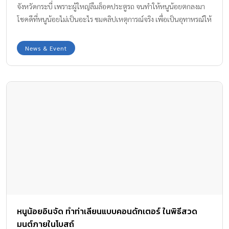
จังหวัดกระบี่ เพราะผู้ใหญ่ลืมล็อคประตูรถ จนทำให้หนูน้อยตกลงมา
โชคดีที่หนูน้อยไม่เป็นอะไร ชมคลิปเหตุการณ์จริง เพื่อเป็นอุทาหรณ์ให้
คุณพ่อ คุณแม่ ระมัดระวัง เด็กตกรถ จากหลากหลายเหตุการณ์ได้ที่นี่
News & Event
หนูน้อยอินจัด ทำท่าเลียนแบบคอนดักเตอร์ ในพิธีสวด
มนต์ภายในโบสถ์