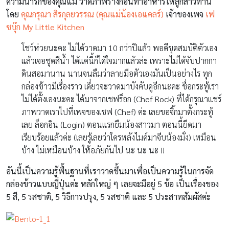
ความน่ารักของคุณแม่ วาดภาพร่างก่อนทำอาหารให้ลูกสาวทาน
โดย
คุณกรุณา สิรกุลยวรรณ (คุณแม่น้องเอแคลร์)
เจ้าของเพจ
เฟ
ซบุ๊ก My Little Kitchen
โชว์ห่วยนะคะ ไม่ได้วาดมา 10 กว่าปีแล้ว พอดีขุดสมบัติตัวเอง
แล้วเจอชุดสีน้ำ ได้แค่นี้ก็ได้ใจมากแล้วล่ะ เพราะไม่ได้จับปากกา
ดินสอมานาน นานจนลืมว่าลายมือตัวเองมันเป็นอย่างไร ทุก
กล่องข้าวมีเรื่องราว เดี๋ยวจะวาดมาบังคับดูอีกนะคะ ชื่อกระทู้เรา
ไม่ได้ตั้งเองนะคะ ได้มาจากเชฟร็อก (Chef Rock) ที่ได้กรุณาแชร์
ภาพวาดเราไปที่เพจของเชฟ (Chef) ค่ะ เลยขอจิ๊กมาตั้งกระทู้
เลย ล็อกอิน (Login) ตอนแรกยืมน้องสาวมา ตอนนี้ยึดมา
เรียบร้อยแล้วค่ะ (เลยรู้เลยว่าใครหลังไมค์มาจีบน้องมั่ง) เหมือน
บ้าง ไม่เหมือนบ้าง ให้อภัยกันไป นะ นะ นะ !!
อันนี้เป็นความรู้พื้นฐานที่เราวาดขึ้นมาเพื่อเป็นความรู้ในการจัด
กล่องข้าวแบบญี่ปุ่นค่ะ หลักใหญ่ ๆ เลยจะมีอยู่ 5 ข้อ เป็นเรื่องของ
5 สี, 5 รสชาติ, 5 วิธีการปรุง, 5 รสชาติ และ 5 ประสาทสัมผัสค่ะ