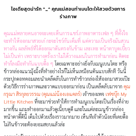
ไอเดียสุดน่ารัก ^_^ คุณแม่สอนทำเบนโตะให้สวยด้วยการ
ร่างภาพ
คุณแม่หลายคนอาจจะเคยเห็นการแชร์ภาพอาหารเฟล ๆ ที่ตั้งใจ
จะทำให้ออกมาสวยเก๋ กะจะโชว์กันเต็มที่ แต่ความเป็นจริงมันสวน
ทางกัน ผลลัพธ์ที่ได้ออกมาดันตรงกันข้าม เละเทะ หน้าตาบูดเบี้ยว
ไม่เป็นท่า เพราะบางครั้งเราไม่ได้วางแผนในการทำมาก่อน คิดจะ
ทำก็ลงมือทำกันแบบดื้อ ๆ
โดยเฉพาะอย่างยิ่งกับเมนูเบนโตะ หรือ
ข้าวกล่องแนวมุ้งมิ้งที่ทำอย่างไรก็ไม่เห็นเหมือนต้นแบบสักที วันนี้
กระปุกดอทคอมเลยนำเคล็ดลับในการทำข้าวกล่องให้ออกมาสวยเป๊ะ
ด้วยวิธีการร่างภาพและวาดแบบออกมาก่อน เป็นเคล็ดลับมาจาก
คุณ
กรุณา สิรกุลยวรรณ (คุณแม่น้องเอแคลร์)
เจ้าของเพจ
เฟซบุ๊ก My
Little Kitchen
ที่จะมาช่วยทำให้การทำเมนูเบนโตะเป็นเรื่องที่ง่าย
มากขึ้น แถมทำออกมาแล้วดูเนี้ยบดูดี และในแต่ละเมนูข้าวกล่อง
หน้าตาดี๊ดีนี้ เต็มไปด้วยเรื่องราวมากมาย เห็นทีเจ้าตัวน้อยที่เคยดื้อ
ไม่กินข้าวจะต้องยอมสยบแล้วล่ะ