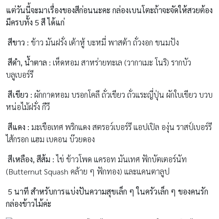
แต่วันนี้จะมาเรื่องของสีก่อนนะคะ กล่องเบนโตะถ้าจะจัดให้สวยต้อง
มีครบทั้ง 5 สี ได้แก่
สีขาว :
ข้าว มันฝรั่ง เต้าหู้ บะหมี่ พาสต้า ถั่วงอก ขนมปัง
สีดำ, น้ำตาล :
เห็ดหอม สาหร่ายทะเล (วากาเมะ โนริ) รากบัว
บลูเบอร์รี
สีเขียว :
ผักกาดหอม บรอกโคลี ถั่วเขียว ถั่วแระญี่ปุ่น ผักใบเขียว บวบ
หน่อไม้ฝรั่ง กีวี
สีแดง :
มะเขือเทศ พริกแดง สตรอว์เบอร์รี แอปเปิล องุ่น ราสป์เบอร์รี
ไส้กรอก แฮม เบคอน บ๊วยดอง
สีเหลือง, สีส้ม :
ไข่ ข้าวโพด แครอท มันเทศ ฟักบัตเตอร์นัท
(Butternut Squash คล้าย ๆ ฟักทอง) และแคนตาลูป
5 นาที สำหรับการแบ่งปันความสุขเล็ก ๆ ในครัวเล็ก ๆ ของคนรัก
กล่องข้าวไม้ค่ะ