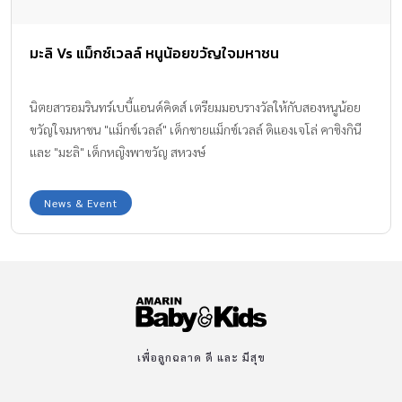
มะลิ Vs แม็กซ์เวลล์ หนูน้อยขวัญใจมหาชน
นิตยสารอมรินทร์เบบี้แอนด์คิดส์ เตรียมมอบรางวัลให้กับสองหนูน้อย
ขวัญใจมหาชน "แม็กซ์เวลล์" เด็กชายแม็กซ์เวลล์ ดิแองเจโล่ คาซิงกินี
และ "มะลิ" เด็กหญิงพาขวัญ สหวงษ์
News & Event
เพื่อลูกฉลาด ดี และ มีสุข