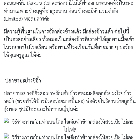
คอลเลคชั่น (Sakura Collection) นี้ไม่ได้ทำออกมาตลอดทั้งปีนะคะ
ทำมาเฉพาะช่วงฤดูที่ซากุระบาน ค่อนข้างจะมีจำนวนจำกัด
(Limited) พอสมควรค่ะ
มีความรู้พื้นฐานในการจัดกล่องข้าวแล้ว มีกล่องข้าวแล้ว ต่อไปนี้
เป็นอวดอย่างเดียว ทั้งหมดเป็นกล่องข้าวที่เราทำให้ลูกทานมื้อเช้า
ในรถเวลาไปโรงเรียน หรือทานที่โรงเรียนวันที่สายมาก ๆ ขอร้อง
ให้คุณครูดูแลให้ค่ะ
ปลาซาบะย่างซีอิ๊ว
ปลาซาบะย่างซีอิ๊วค่ะ มาพร้อมกับข้าวหอมมะลิคลุกด้วยผงโรยข้าว
รสผัก (ช่วยทำให้ข้าวมีรสอร่อยมากขึ้นค่ะ) ห่อด้วยโนริสาหร่ายลูกชิ้น
กุ้งทอด ซุปมิโซะ และไข่หวานญี่ปุ่นค่ะ