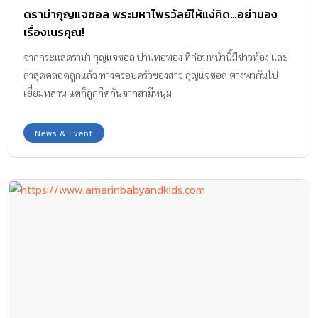
ดราม่ากุญแจซอล พระมหาไพรวัลย์ให้แง่คิด…อย่ามอง
เรื่องเนรคุณ!
จากกระแสดราม่า กุญแจซอล ป่านทอทอง ที่ก่อนหน้านี้มีข่าวท้อง และ
ล่าสุดคลอดลูกแล้ว ทางครอบครัวของสาว กุญแจซอล ต่างพากันไป
เยี่ยมหลาน แต่ก็ถูกกีดกันจากสามีหนุ่ม
News & Event