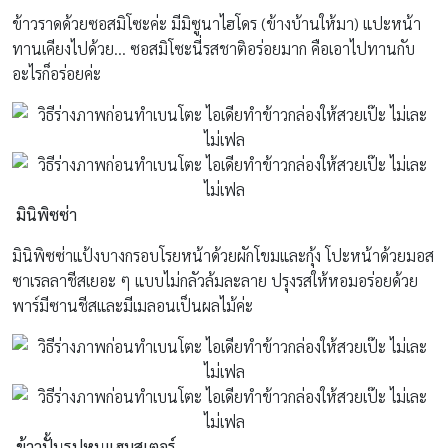
ข้าวราดด้วยซอสมิโซะค่ะ มีมิซูนาไฮโดร (ข้างบ้านให้มา) แปะหน้า
ทานเคียงไปด้วย… ซอสมิโซะนี่รสชาติอร่อยมาก คือเอาไปทานกับ
อะไรก็อร่อยค่ะ
มินิพิซซ่า
มินิพิซซ่าแป้งบางกรอบโรยหน้าด้วยผักโขมและกุ้ง โปะหน้าด้วยมอส
ซาเรลลาชีสเยอะ ๆ แบบไม่กลัวล้มละลาย ปรุงรสให้หอมอร่อยด้วย
พาร์มีซานชีสและมีเมลอนเป็นผลไม้ค่ะ
ข้าวปั้นรูปหนูแฮมสเตอร์