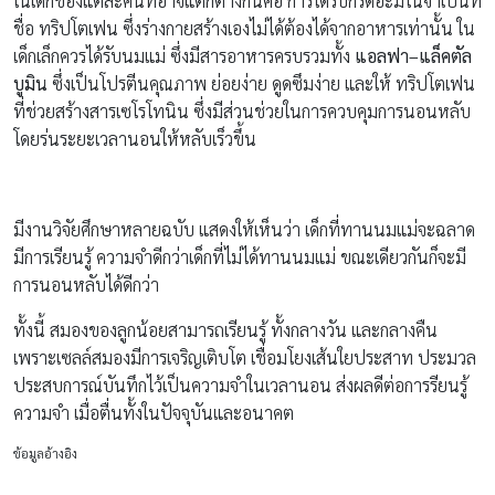
ในเด็กของแต่ละคนที่อาจแตกต่างกันคือ การได้รับกรดอะมิโนจำเป็นที่
ชื่อ ทริปโตเฟน ซึ่งร่างกายสร้างเองไม่ได้ต้องได้จากอาหารเท่านั้น ใน
เด็กเล็กควรได้รับนมแม่ ซึ่งมีสารอาหารครบรวมทั้ง
แอลฟา
–
แล็คตัล
บูมิน
ซึ่งเป็นโปรตีนคุณภาพ ย่อยง่าย ดูดซึมง่าย และให้ ทริปโตเฟน
ที่ช่วยสร้างสารเซโรโทนิน ซึ่งมีส่วนช่วยในการควบคุมการนอนหลับ
โดยร่นระยะเวลานอนให้หลับเร็วขึ้น
มีงานวิจัยศึกษาหลายฉบับ แสดงให้เห็นว่า เด็กที่ทานนมแม่จะฉลาด
มีการเรียนรู้ ความจำดีกว่าเด็กที่ไม่ได้ทานนมแม่ ขณะเดียวกันก็จะมี
การนอนหลับได้ดีกว่า
ทั้งนี้ สมองของลูกน้อยสามารถเรียนรู้ ทั้งกลางวัน และกลางคืน
เพราะเซลล์สมองมีการเจริญเติบโต เชื่อมโยงเส้นใยประสาท ประมวล
ประสบการณ์บันทึกไว้เป็นความจำในเวลานอน ส่งผลดีต่อการรียนรู้
ความจำ เมื่อตื่นทั้งในปัจจุบันและอนาคต
ข้อมูลอ้างอิง