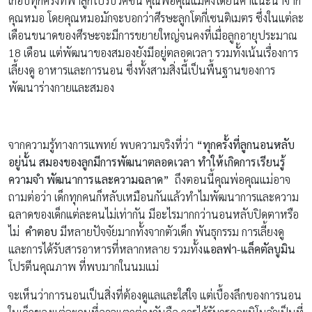
เกือบทุกครั้งที่พาลูกไปรับวัคซีน คุณพ่อคุณแม่คงได้ยินคำแนะนำจาก
คุณหมอ โดยคุณหมอมักจะบอกว่าศีรษะลูกโตกี่เซนติเมตร ซึ่งในแต่ละ
เดือนขนาดของศีรษะจะมีการขยายใหญ่จนคงที่เมื่อลูกอายุประมาณ
18 เดือน แต่พัฒนาของสมองยังมีอยู่ตลอดเวลา รวมทั้งเน้นเรื่องการ
เลี้ยงดู อาหารและการนอน ซึ่งทั้งสามสิ่งนี้เป็นพื้นฐานของการ
พัฒนาร่างกายและสมอง
จากความรู้ทางการแพทย์ พบความจริงที่ว่า
“ทุกครั้งที่ลูกนอนหลับ
อยู่นั้น สมองของลูกมีการพัฒนาตลอดเวลา ทำให้เกิดการเรียนรู้
ความจำ พัฒนาการและความฉลาด
”
ถึงตอนนี้คุณพ่อคุณแม่อาจ
ถามต่อว่า เด็กทุกคนก็หลับเหมือนกันแล้วทำไมพัฒนาการและความ
ฉลาดของเด็กแต่ละคนไม่เท่ากัน มีอะไรมากกว่านอนหลับปิดตาหรือ
ไม่
คำตอบ
มีหลายปัจจัยมากทั้งจากตัวเด็ก พันธุกรรม การเลี้ยงดู
และการได้รับสารอาหารที่หลากหลาย รวมทั้ง
แอลฟา-แล็คตัลบูมิน
โปรตีนคุณภาพ ที่พบมากในนมแม่
จะเห็นว่าการนอนเป็นสิ่งที่ต้องดูแลและใส่ใจ แต่เบื้องลึกของการนอน