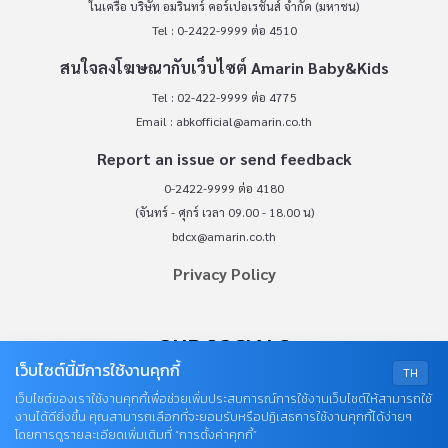
ในเครือ บริษัท อมรินทร์ คอร์เปอเรชั่นส์ จำกัด (มหาชน)
Tel : 0-2422-9999 ต่อ 4510
สนใจลงโฆษณากับเว็บไซต์ Amarin Baby&Kids
Tel : 02-422-9999 ต่อ 4775
Email :
abkofficial@amarin.co.th
Report an issue or send feedback
0-2422-9999 ต่อ 4180
(จันทร์ - ศุกร์ เวลา 09.00 - 18.00 น)
bdcx@amarin.co.th
Privacy Policy
OUR SOCIALS
เว็บไซต์นี้มีการใช้งานคุกกี้
TH
เว็บไซต์ของเราใช้งานคุกกี้เพื่อช่วยเพิ่มประสบการณ์การใช้งานเว็บไซต์ให้สามารถใช้
งานได้ดียิ่งขึ้น คุณสามารถเลือกที่จะยอมรับหรือปฏิเสธการใช้งานคุกกี้ได้ง่ายๆ
โดยการดูรายละเอียดเพิ่มเติมที่ “การตั้งค่าคุกกี้”