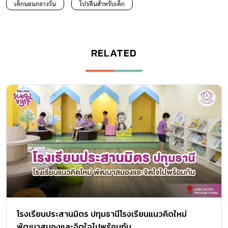
เด็กนอนกลางวัน
โปรตีนสำหรับเด็ก
RELATED
โรงเรียนประสานมิตร ปทุมธานีโรงเรียนแนวคิดใหม่
พัฒนาสมองและจิตใจไปพร้อมกัน